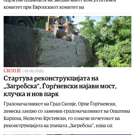
комитет при Европскиот комитет на
СКОПЈЕ
|
01.06.2026
Стартува реконструкцијата на
„Загребска“, Ѓорѓиевски најави мост,
клучка и нов парк
Градоначалникот на Град Скопје, Орце Ѓорѓиевски,
денеска заедно со заменик-градоначалникот на Општина
Карпош, Неделчо Крстевски, го означи почетокот на
реконструкцијата на улицата „Загребска“, една од