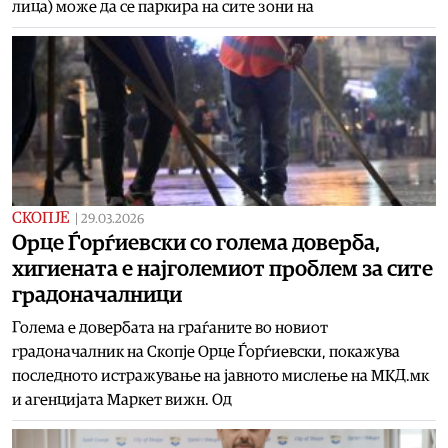
лица) може да се паркира на сите зони на
СКОПЈЕ
|
29.03.2026
Орце Ѓорѓиевски со голема доверба,
хигиената е најголемиот проблем за сите
градоначалници
Голема е довербата на граѓаните во новиот
градоначалник на Скопје Орце Ѓорѓиевски, покажува
последното истражување на јавното мислење на МКД.мк
и агенцијата Маркет вижн. Од