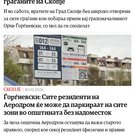
граѓаните на Скопје
И во сабота, вратите на Град Скопје беа широко отворени
за сите граѓани кои побараа прием кај градоначалникот
Орце Ѓорѓиевски, со цел да ги споделат
СКОПЈЕ
|
30.03.2026
Ѓорѓиевски: Сите резиденти на
Аеродром ќе може да паркираат на сите
зони во општината без надоместок
За цела општина Аеродром останува да важи старото
правило, според кое секој резидент (физички и правни