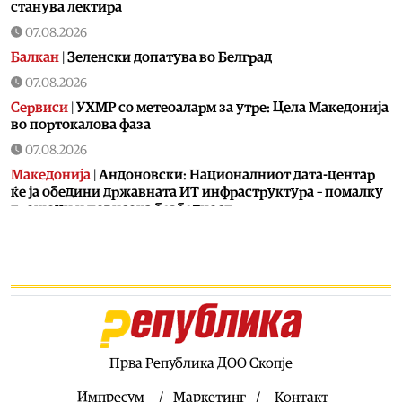
станува лектира
07.08.2026
Балкан
|
Зеленски допатува во Белград
07.08.2026
Сервиси
|
УХМР со метеоаларм за утре: Цела Македонија
во портокалова фаза
07.08.2026
Македонија
|
Андоновски: Националниот дата-центар
ќе ја обедини државната ИТ инфраструктура – помалку
трошоци и повисока безбедност
07.08.2026
Живот
|
Збогум на 24-часовниот ден: Земјата полека се
забавува – еве кога денот би можел да стане 25 часа
07.08.2026
Економија
|
Скокна минималниот износ за К-15 – Еве
колку пари ќе ни легнат на сметка годинава
Прва Република ДОО Скопје
07.08.2026
Живот
|
Не ги игнорирајте овие знаци: Бојлерот може да
Импресум
Маркетинг
Контакт