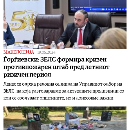
МАКЕДОНИЈА
|
19.05.2026
Ѓорѓиевски: ЗЕЛС формира кризен
противпожарен штаб пред летниот
ризичен период
Денес се одржа редовна седница на Управниот одбор на
ЗЕЛС, на која разговаравме за актуелните предизвици со
кои се соочуваат општините, но и донесовме важни