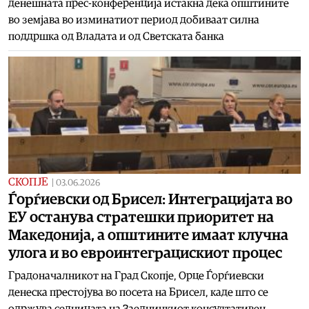
денешната прес-конференција истакна дека општините
во земјава во изминатиот период добиваат силна
поддршка од Владата и од Светската банка
СКОПЈЕ
|
03.06.2026
Ѓорѓиевски од Брисел: Интеграцијата во
ЕУ останува стратешки приоритет на
Македонија, а општините имаат клучна
улога и во евроинтеграцискиот процес
Градоначалникот на Град Скопје, Орце Ѓорѓиевски
денеска престојува во посета на Брисел, каде што се
одржува седницата на Заедничкиот консултативен