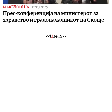
МАКЕДОНИЈА
|
07.03.2026
Прес-конференција на министерот за
здравство и градоначалникот на Скопје
<<
1
2
3
4
…
9
>>