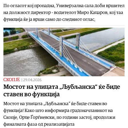
По огласот кој пропадна, Универзална сала доби вршител
на должност директор - водителот Миро Кацаров, кој таа
функција ќе ја врши само до следниот оглас,
СКОПЈЕ
|
29.04.2026
Мостот на улицата „Љубљанска“ ќе биде
ставен во функција
Мостот на улицата „Љубљанска“ ќе биде ставен во
функција! Како што информира градоначланикот на
Скопје, Орце Ѓорѓиевски, по години застој, продолжи
финалната фаза од реализацијата