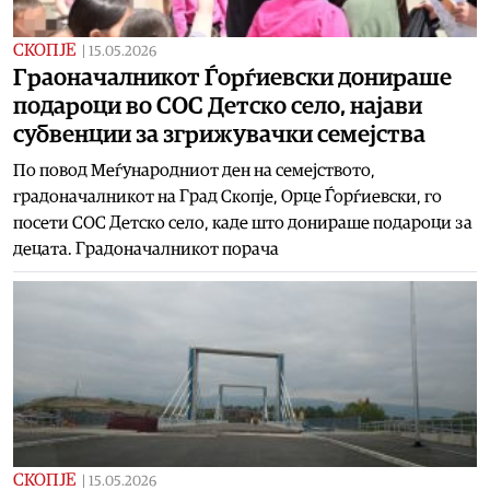
СКОПЈЕ
|
15.05.2026
Граоначалникот Ѓорѓиевски донираше
подароци во СОС Детско село, најави
субвенции за згрижувачки семејства
По повод Меѓународниот ден на семејството,
градоначалникот на Град Скопје, Орце Ѓорѓиевски, го
посети СОС Детско село, каде што донираше подароци за
децата. Градоначалникот порача
СКОПЈЕ
|
15.05.2026