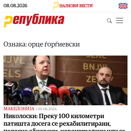
Skip to main content
08.08.2026
НАЈНОВИ ВЕСТИ
Ознака: орце ѓорѓиевски
МАКЕДОНИЈА
|
05.06.2026
Николоски: Преку 100 километри
патишта досега се рехабилитирани,