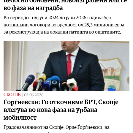
целосно обновени, новоизградени или се
во фаза на изградба
Во периодот од јуни 2024 до јуни 2026 година беа
потпишани договори во вредност од 25,3 милиони евра
за реконструкција на локални патишта во општините,
СКОПЈЕ
|
05.06.2026
Ѓорѓиевски: Го откочивме БРТ, Скопје
влегува во нова фаза на урбана
мобилност
Градоначалникот на Скопје, Орце Ѓорѓиевски, на