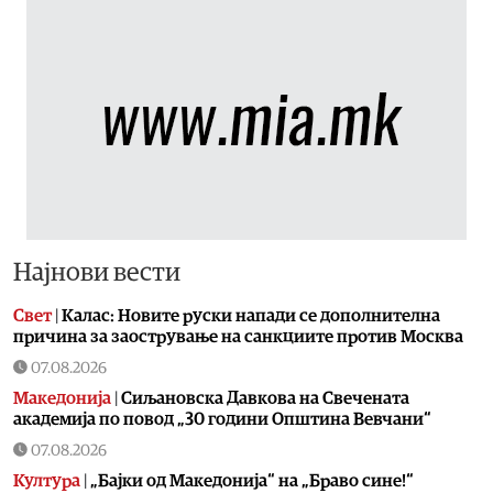
Најнови вести
Свет
|
Калас: Новите руски напади се дополнителна
причина за заострување на санкциите против Москва
07.08.2026
Македонија
|
Сиљановска Давкова на Свечената
академија по повод „30 години Општина Вевчани“
07.08.2026
Култура
|
„Бајки од Македонија“ на „Браво сине!“