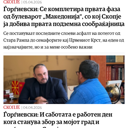
СКОПЈЕ
|
05.04.2026
Ѓорѓиевски: Се комплетира првата фаза
од булеварот „Македонија“, со кој Скопје
ја добива првата подземна сообраќајница
Се поставуваат последните слоеви асфалт на потегот од
Стара Рампа до семафорите кај Црвениот Крст, на еден од
најзначајните, но и за мене особено важни
СКОПЈЕ
|
04.04.2026
Ѓорѓиевски: И саботата е работен ден
кога станува збор за мојот град и