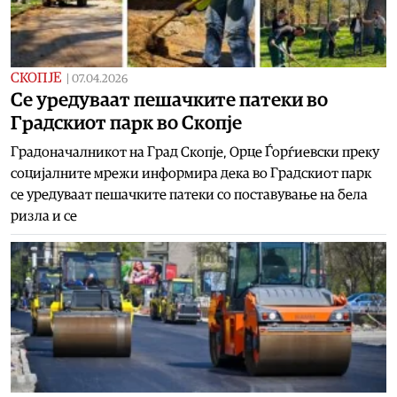
СКОПЈЕ
|
07.04.2026
Се уредуваат пешачките патеки во
Градскиот парк во Скопје
Градоначалникот на Град Скопје, Орце Ѓорѓиевски преку
социјалните мрежи информира дека во Градскиот парк
се уредуваат пешачките патеки со поставување на бела
ризла и се