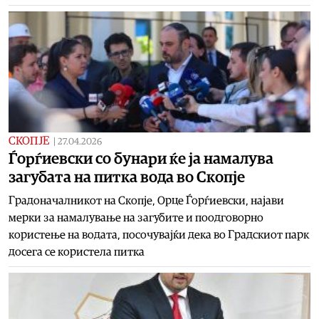
СКОПЈЕ
|
27.04.2026
Ѓорѓиевски со бунари ќе ја намалува
загубата на питка вода во Скопје
Градоначалникот на Скопје, Орце Ѓорѓиевски, најави
мерки за намалување на загубите и поодговорно
користење на водата, посочувајќи дека во Градскиот парк
досега се користела питка