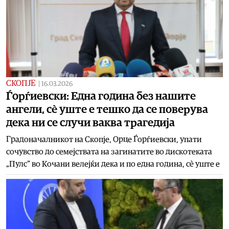
СКОПЈЕ
|
16.03.2026
Ѓорѓиевски: Една година без нашите
ангели, сè уште е тешко да се поверува
дека ни се случи ваква трагедија
Градоначалникот на Скопје, Орце Ѓорѓиевски, упати
сочувство до семејствата на загинатите во дискотеката
„Пулс“ во Кочани велејќи дека и по една година, сè уште е