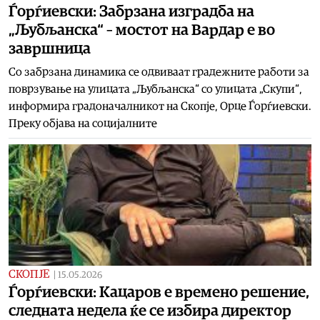
Ѓорѓиевски: Забрзана изградба на
„Љубљанска“ – мостот на Вардар е во
завршница
Со забрзана динамика се одвиваат градежните работи за
поврзување на улицата „Љубљанска“ со улицата „Скупи“,
информира градоначалникот на Скопје, Орце Ѓорѓиевски.
Преку објава на социјалните
СКОПЈЕ
|
15.05.2026
Ѓорѓиевски: Кацаров е времено решение,
следната недела ќе се избира директор