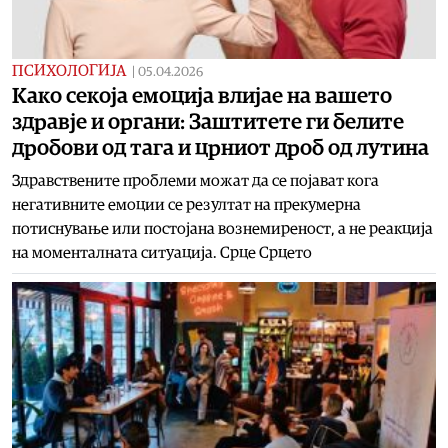
ПСИХОЛОГИЈА
|
05.04.2026
Како секоја емоција влијае на вашето
здравје и органи: Заштитете ги белите
дробови од тага и црниот дроб од лутина
Здравствените проблеми можат да се појават кога
негативните емоции се резултат на прекумерна
потиснување или постојана вознемиреност, а не реакција
на моменталната ситуација. Срце Срцето