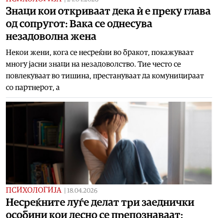
Знаци кои откриваат дека ѝ е преку глава
од сопругот: Вака се однесува
незадоволна жена
Некои жени, кога се несреќни во бракот, покажуваат
многу јасни знаци на незадоволство. Тие често се
повлекуваат во тишина, престануваат да комуницираат
со партнерот, а
ПСИХОЛОГИЈА
|
18.04.2026
Несреќните луѓе делат три заеднички
особини кои лесно се препознаваат: