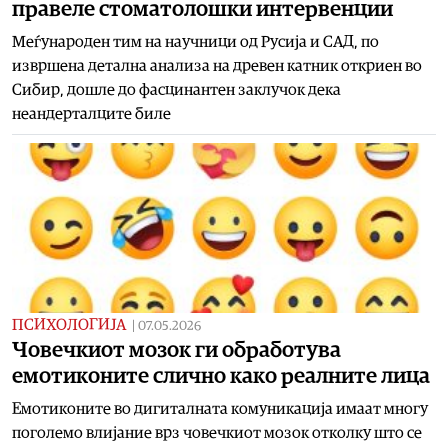
правеле стоматолошки интервенции
Меѓународен тим на научници од Русија и САД, по
извршена детална анализа на древен катник откриен во
Сибир, дошле до фасцинантен заклучок дека
неандерталците биле
ПСИХОЛОГИЈА
|
07.05.2026
Човечкиот мозок ги обработува
емотиконите слично како реалните лица
Емотиконите во дигиталната комуникација имаат многу
поголемо влијание врз човечкиот мозок отколку што се