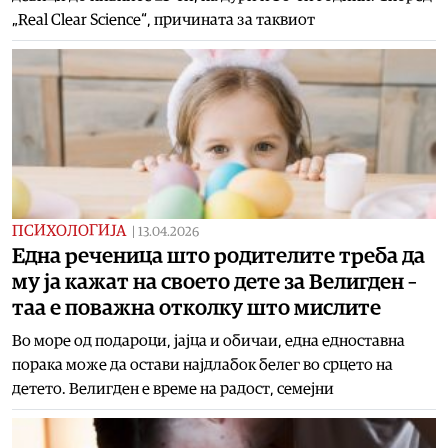
„Real Clear Science“, причината за таквиот
ПСИХОЛОГИЈА
|
13.04.2026
Една реченица што родителите треба да
му ја кажат на своето дете за Велигден –
таа е поважна отколку што мислите
Во море од подароци, јајца и обичаи, една едноставна
порака може да остави најдлабок белег во срцето на
детето. Велигден е време на радост, семејни