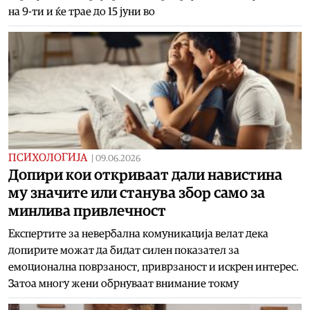
на 9-ти и ќе трае до 15 јуни во
ПСИХОЛОГИЈА
|
09.06.2026
Допири кои откриваат дали навистина
му значите или станува збор само за
минлива привлечност
Експертите за невербална комуникација велат дека
допирите можат да бидат силен показател за
емоционална поврзаност, приврзаност и искрен интерес.
Затоа многу жени обрнуваат внимание токму