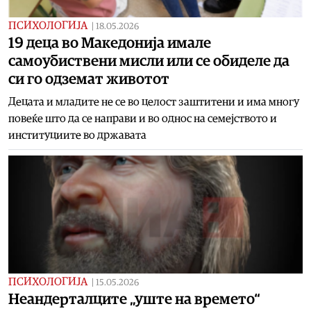
ПСИХОЛОГИЈА
|
18.05.2026
19 деца во Македонија имале
самоубиствени мисли или се обиделе да
си го одземат животот
Децата и младите не се во целост заштитени и има многу
повеќе што да се направи и во однос на семејството и
институциите во државата
ПСИХОЛОГИЈА
|
15.05.2026
Неандерталците „уште на времето“