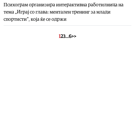
Психограм организира интерактивна работилница на
тема „Играј со глава: ментален тренинг за млади
спортисти“, која ќе се одржи
1
2
3
…
6
>>