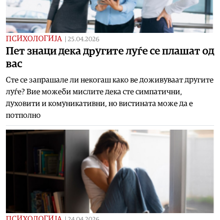
ПСИХОЛОГИЈА
|
25.04.2026
Пет знаци дека другите луѓе се плашат од
вас
Сте се запрашале ли некогаш како ве доживуваат другите
луѓе? Вие можеби мислите дека сте симпатични,
духовити и комуникативни, но вистината може да е
потполно
ПСИХОЛОГИЈА
|
24.04.2026