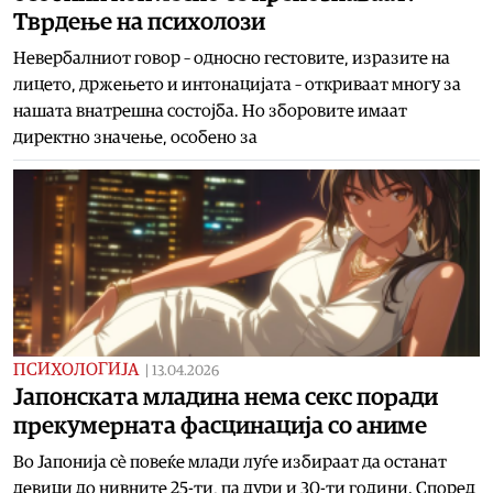
Тврдење на психолози
Невербалниот говор – односно гестовите, изразите на
лицето, држењето и интонацијата – откриваат многу за
нашата внатрешна состојба. Но зборовите имаат
директно значење, особено за
ПСИХОЛОГИЈА
|
13.04.2026
Јапонската младина нема секс поради
прекумерната фасцинација со аниме
Во Јапонија сè повеќе млади луѓе избираат да останат
девици до нивните 25-ти, па дури и 30-ти години. Според