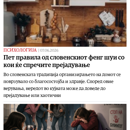
ПСИХОЛОГИЈА
|
07.06.2026
Пет правила од словенскиот фенг шуи со
кои ќе спречите прејадување
Во словенската традиција организирањето на домот се
поврзувало со благосостојба и здравје. Според овие
верувања, нередот во кујната може да доведе до
прејадување или хаотични