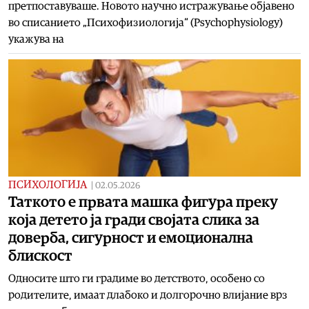
претпоставуваше. Новото научно истражување објавено
во списанието „Психофизиологија“ (Psychophysiology)
укажува на
ПСИХОЛОГИЈА
|
02.05.2026
Таткото е првата машка фигура преку
која детето ја гради својата слика за
доверба, сигурност и емоционална
блискост
Односите што ги градиме во детството, особено со
родителите, имаат длабоко и долгорочно влијание врз