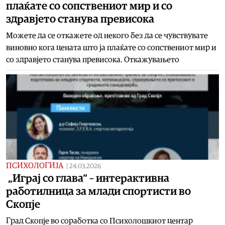
плаќате со сопствениот мир и со
здравјето станува превисока
Можете да се откажете од некого без да се чувствувате
виновно кога цената што ја плаќате со сопствениот мир и
со здравјето станува превисока. Откажувањето
ПСИХОЛОГИЈА
|
24.03.2026
„Играј со глава“ – интерактивна
работилница за млади спортисти во
Скопје
Град Скопје во соработка со Психолошкиот центар