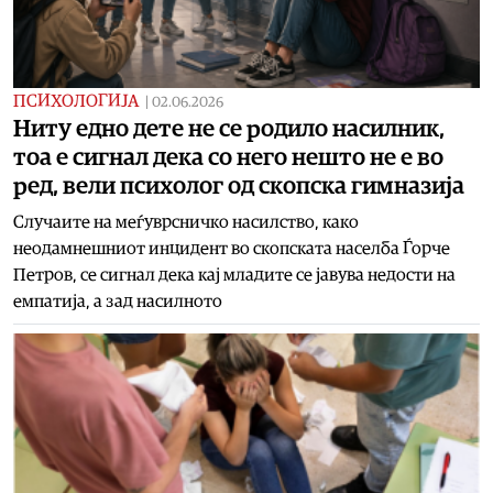
ПСИХОЛОГИЈА
|
02.06.2026
Ниту едно дете не се родило насилник,
тоа е сигнал дека со него нешто не е во
ред, вели психолог од скопска гимназија
Случаите на меѓуврсничко насилство, како
неодамнешниот инцидент во скопската населба Ѓорче
Петров, се сигнал дека кај младите се јавува недости на
емпатија, а зад насилното