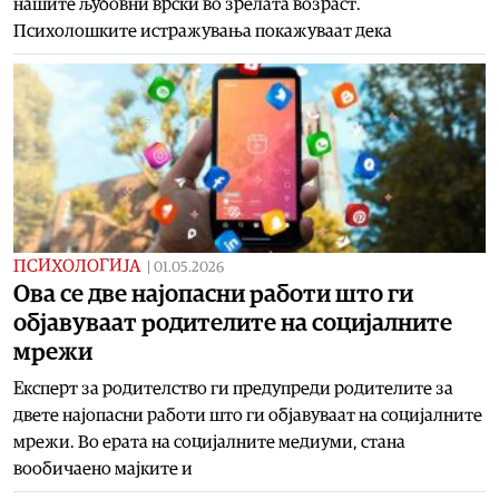
нашите љубовни врски во зрелата возраст.
Психолошките истражувања покажуваат дека
ПСИХОЛОГИЈА
|
01.05.2026
Ова се две најопасни работи што ги
објавуваат родителите на социјалните
мрежи
Експерт за родителство ги предупреди родителите за
двете најопасни работи што ги објавуваат на социјалните
мрежи. Во ерата на социјалните медиуми, стана
вообичаено мајките и