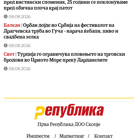
пред вистински споменик, 25 години се поклонуваме
пред обична плоча крај патот
08.08.2026
Балкан
|
Орбан дојде во Србија на фестивалот на
Драгчевска труба во Гуча – нарача ќебапи, пиво и
свадбена зелка
08.08.2026
Свет
|
Турција го ограничува пловењето на трговски
бродови во Црното Море преку Дарданелите
08.08.2026
Балкан
|
Трајно одземање возачка дозвола за
управување возило под дејство на алкохол и големи
парични казни
08.08.2026
Свет
|
Повеќе од 178.000 мигранти во последните
неколку месеци ја напуштија Јужна Африка
08.08.2026
Прва Република ДОО Скопје
Свет
|
Иран: Отворањето на Ормутскиот Теснец зависи
од САД
Импресум
Маркетинг
Контакт