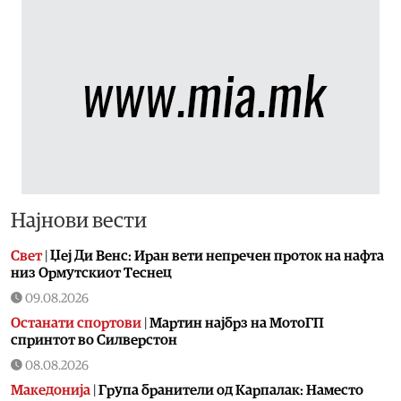
Најнови вести
Свет
|
Џеј Ди Венс: Иран вети непречен проток на нафта
низ Ормутскиот Теснец
09.08.2026
Останати спортови
|
Мартин најбрз на МотоГП
спринтот во Силверстон
08.08.2026
Македонија
|
Група бранители од Карпалак: Наместо