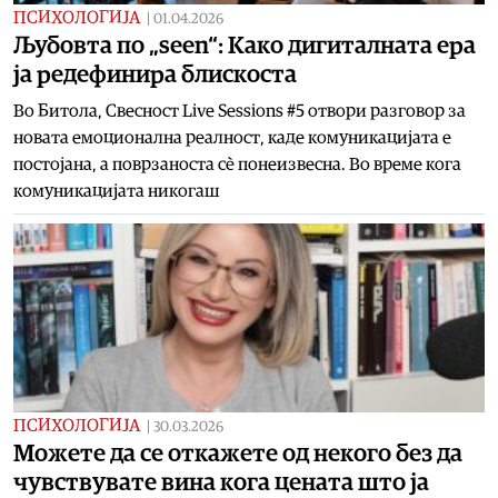
ПСИХОЛОГИЈА
|
01.04.2026
Љубовта по „seen“: Како дигиталната ера
ја редефинира блискоста
Во Битола, Свесност Live Sessions #5 отвори разговор за
новата емоционална реалност, каде комуникацијата е
постојана, а поврзаноста сè понеизвесна. Во време кога
комуникацијата никогаш
ПСИХОЛОГИЈА
|
30.03.2026
Можете да се откажете од некого без да
чувствувате вина кога цената што ја