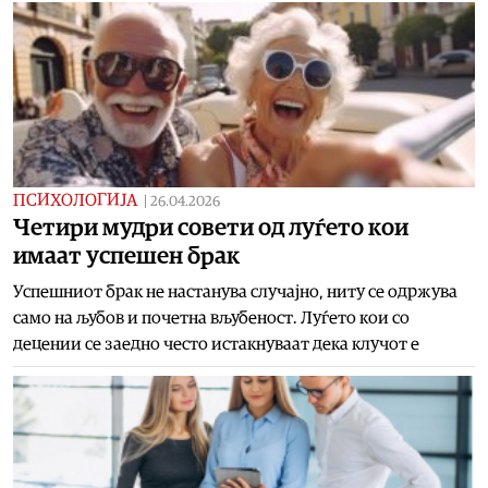
ПСИХОЛОГИЈА
|
26.04.2026
Четири мудри совети од луѓето кои
имаат успешен брак
Успешниот брак не настанува случајно, ниту се одржува
само на љубов и почетна вљубеност. Луѓето кои со
децении се заедно често истакнуваат дека клучот е