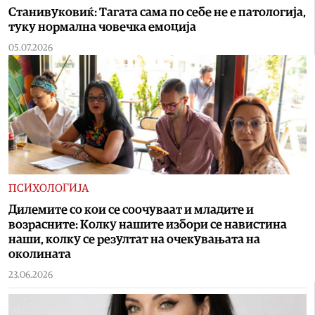
Станивуковиќ: Тагата сама по себе не е патологија,
туку нормална човечка емоција
05.07.2026
ПСИХОЛОГИЈА
Дилемите со кои се соочуваат и младите и
возрасните: Колку нашите избори се навистина
наши, колку се резултат на очекувањата на
околината
23.06.2026