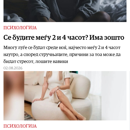
ПСИХОЛОГИЈА
Се будите меѓу 2 и 4 часот? Има зошто
Многу луѓе се будат среде ноќ, најчесто меѓу 2 и 4 часот
наутро, а според стручњаците, причини за тоа може да
бидат стресот, лошите навики
02.08.2026
ПСИХОЛОГИЈА