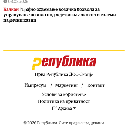
08.08.2026
Балкан
|
Трајно одземање возачка дозвола за
управување возило под дејство на алкохол и големи
парични казни
08.08.2026
Свет
|
Повеќе од 178.000 мигранти во последните
неколку месеци ја напуштија Јужна Африка
08.08.2026
Свет
|
Иран: Отворањето на Ормутскиот Теснец зависи
од САД
08.08.2026
Прва Република ДОО Скопје
Останати спортови
|
Катерина Ацевска светска
вицешампионка во џиу-џицу
Импресум
Маркетинг
Контакт
08.08.2026
Услови за користење
Патувања
|
Матера – градот од камен кој како феникс се
Политика на приватност
издигнал од пепелта на срамот, бедата и заборавот
Архива
08.08.2026
Фудбал
|
Убедлив триумф на Тиквеш над Башкими
© 2026 Република. Сите права се задржани.