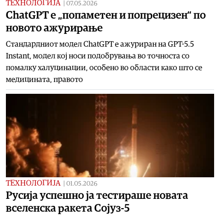
ТЕХНОЛОГИЈА
|
07.05.2026
ChatGPT е „попаметен и попрецизен“ по
новото ажурирање
Стандардниот модел ChatGPT е ажуриран на GPT-5.5
Instant, модел кој носи подобрувања во точноста со
помалку халуцинации, особено во области како што се
медицината, правото
ТЕХНОЛОГИЈА
|
01.05.2026
Русија успешно ја тестираше новата
вселенска ракета Сојуз-5