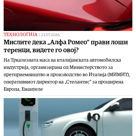
ТЕХНОЛОГИЈА
|
23.07.2026
Mислите дека „Алфа Ромео“ прави лоши
теренци, видете го овој?
На Тркалезната маса на италијанската автомобилска
индустрија, организирана од Министерството за
претприемништво и производство во Италија (МИМИТ),
оперативниот директор на „Стелантис“ за проширена
Европа, Емануеле