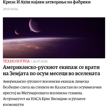
Криза: И Ауди најави затворање на фабрики
29.07.2026
ТЕХНОЛОГИЈА
|
26.07.2026
Американско-рускиот екипаж се врати
на Земјата по осум месеци во вселената
Американско-рускиот вселенски екипаж денеска
безбедно слета на степите во Казахстан по осуммесечен
престој на Меѓународната вселенска станица.
Астронаутот на НАСА Крис Вилијамс и руските
космонаути