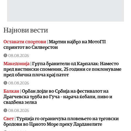
Најнови вести
Останати спортови
|
Мартин најбрз на МотоГП
спринтот во Силверстон
08.08.2026
Македонија
|
Група бранители од Карпалак: Наместо
пред вистински споменик, 25 години се поклонуваме
пред обична плоча крај патот
08.08.2026
Балкан
|
Орбан дојде во Србија на фестивалот на
Драгчевска труба во Гуча – нарача ќебапи, пиво и
свадбена зелка
08.08.2026
Свет
|
Турција го ограничува пловењето на трговски
бродови во Црното Море преку Дарданелите