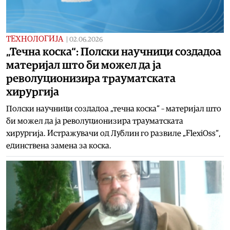
ТЕХНОЛОГИЈА
|
02.06.2026
„Течна коска“: Полски научници создадоа
материјал што би можел да ја
револуционизира трауматската
хирургија
Полски научници создадоа „течна коска“ – материјал што
би можел да ја револуционизира трауматската
хирургија. Истражувачи од Лублин го развиле „FlexiOss“,
единствена замена за коска.