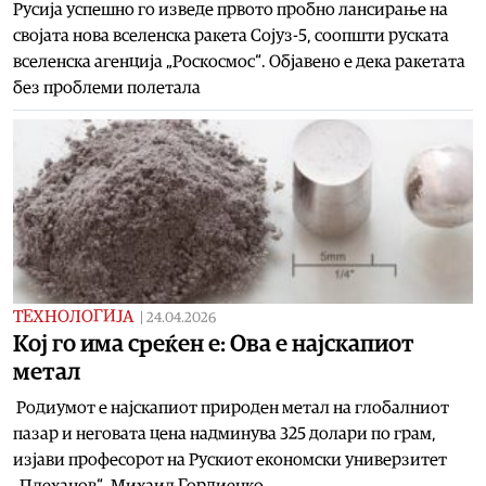
Русија успешно го изведе првото пробно лансирање на
својата нова вселенска ракета Сојуз-5, соопшти руската
вселенска агенција „Роскосмос“. Објавено е дека ракетата
без проблеми полетала
ТЕХНОЛОГИЈА
|
24.04.2026
Koj го има среќен е: Ова е најскапиот
метал
Родиумот е најскапиот природен метал на глобалниот
пазар и неговата цена надминува 325 долари по грам,
изјави професорот на Рускиот економски универзитет
„Плеханов“, Михаил Гордиенко.