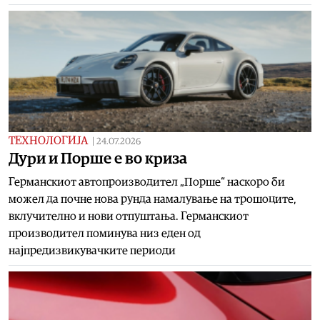
ТЕХНОЛОГИЈА
|
24.07.2026
Дури и Порше е во криза
Германскиот автопроизводител „Порше“ наскоро би
можел да почне нова рунда намалување на трошоците,
вклучително и нови отпуштања. Германскиот
производител поминува низ еден од
најпредизвикувачките периоди