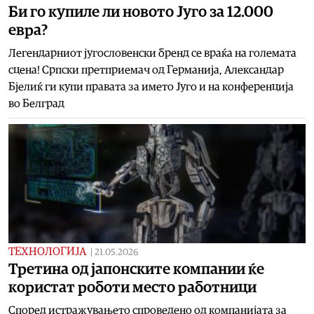
Би го купиле ли новото Југо за 12.000
евра?
Легендарниот југословенски бренд се враќа на големата
сцена! Српски претприемач од Германија, Александар
Бјелиќ ги купи правата за името Југо и на конференција
во Белград
ТЕХНОЛОГИЈА
|
21.05.2026
Третина од јапонските компании ќе
користат роботи место работници
Според истражувањето спроведено од компанијата за