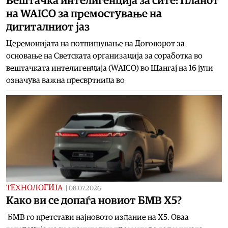
Вештачка интелигенција за сите: Планот
на WAICO за премостување на
дигиталниот јаз
Церемонијата на потпишување на Договорот за
основање на Светската организација за соработка во
вештачката интелигенција (WAICO) во Шангај на 16 јули
означува важна пресвртница во
ТЕХНОЛОГИЈА
|
08.07.2026
Kaко ви се допаѓа новиот БМВ X5?
БМВ го претстави најновото издание на X5. Оваа