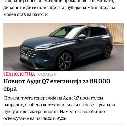
генерација носи значителни промени во големината,
дизајнот и дигитализацијата, нудејќи комбинација на
моќен став на патот и
ТЕХНОЛОГИЈА
|
07.07.2026
Новиот Ауди Q7 eлеганција за 88.000
евра
Новата, трета генерација на Ауди Q7 носи голем
напредок, особено во технологијата на осветлување и
луксузот во внатрешноста. Наместо само обично
освежување на изгледот, Ауди