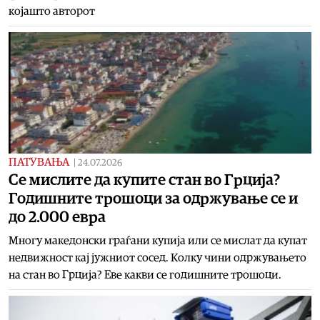
којашто авторот
ПАТУВАЊА
|
24.07.2026
Се мислите да купите стан во Грција?
Годишните трошоци за одржување се и
до 2.000 евра
Многу македонски граѓани купија или се мислат да купат
недвижност кај јужниот сосед. Колку чини одржувањето
на стан во Грција? Еве какви се годишните трошоци.