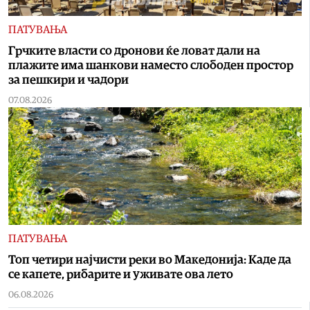
ПАТУВАЊА
Грчките власти со дронови ќе ловат дали на
плажите има шанкови наместо слободен простор
за пешкири и чадори
07.08.2026
ПАТУВАЊА
Топ четири најчисти реки во Македонија: Каде да
се капете, рибарите и уживате ова лето
06.08.2026