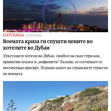
ПАТУВАЊА
|
17.07.2026
Воената криза ги спушти цените во
хотелите во Дубаи
Луксузните хотели во Дубаи, симбол на скап туризам,
приватни плажи и „инфинити“ базени, се соочуваат со
неочекуван пресврт. Поради падот на странските туристи
по воената