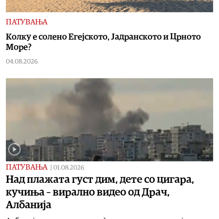
ПАТУВАЊА
Колку е солено Егејското, Јадранското и Црното
Море?
04.08.2026
ПАТУВАЊА
|
01.08.2026
Над плажата густ дим, дете со цигара,
кучиња – вирално видео од Драч,
Албанија