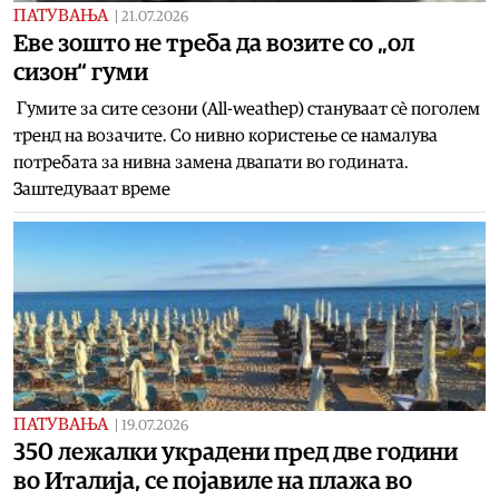
ПАТУВАЊА
|
21.07.2026
Еве зошто не треба да возите со „ол
сизон“ гуми
Гумите за сите сезони (All-weatheр) стануваат сè поголем
тренд на возачите. Со нивно користење се намалува
потребата за нивна замена двапати во годината.
Заштедуваат време
ПАТУВАЊА
|
19.07.2026
350 лежалки украдени пред две години
во Италија, се појавиле на плажа во