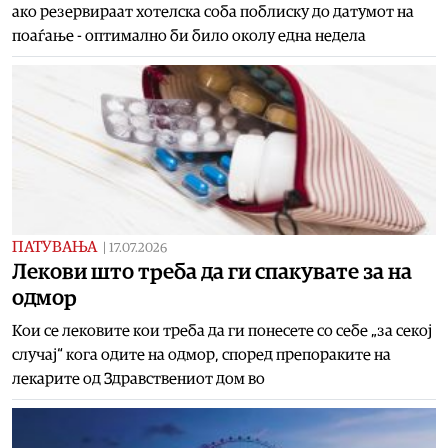
ако резервираат хотелска соба поблиску до датумот на
поаѓање - оптимално би било околу една недела
ПАТУВАЊА
|
17.07.2026
Лекови што треба да ги спакувате за на
одмор
Кои се лековите кои треба да ги понесете со себе „за секој
случај“ кога одите на одмор, според препораките на
лекарите од Здравствениот дом во