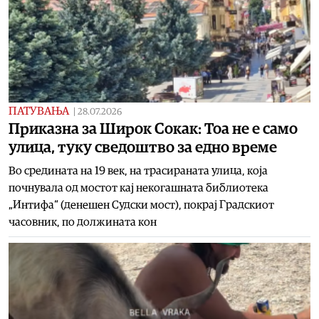
ПАТУВАЊА
|
28.07.2026
Приказна за Широк Сокак: Тоа не е само
улица, туку сведоштво за едно време
Во средината на 19 век, на трасираната улица, која
почнувала од мостот кај некогашната библиотека
„Интифа“ (денешен Судски мост), покрај Градскиот
часовник, по должината кон