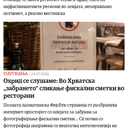
најфасцинантните региони во земјата, неоправдано
потценет, а реално вистинска
ПАТУВАЊА
|
24.07.2026
Охрид се слушаме: Во Хрватска
„забрането“ сликање фискални сметки во
ресторани
Позната далматинска Фејсбук-страница го разбранува
интернет-просторот со идејата за забрана за
фотографирање фискални сметки... Сѐ почна со
фотографија направена со вештачка интелигенција на