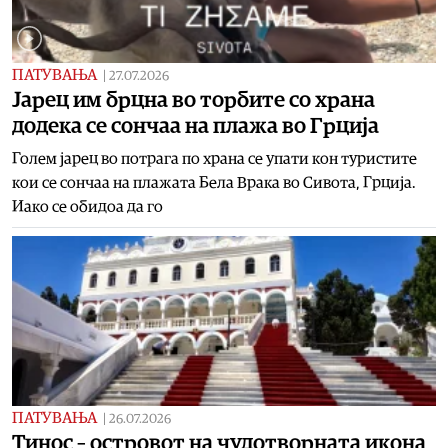
ПАТУВАЊА
|
27.07.2026
Јарец им брцна во торбите со храна
додека се сончаа на плажа во Грција
Голем јарец во потрага по храна се упати кон туристите
кои се сончаа на плажата Бела Врака во Сивота, Грција.
Иако се обидоа да го
ПАТУВАЊА
|
26.07.2026
Тинос – островот на чудотворната икона