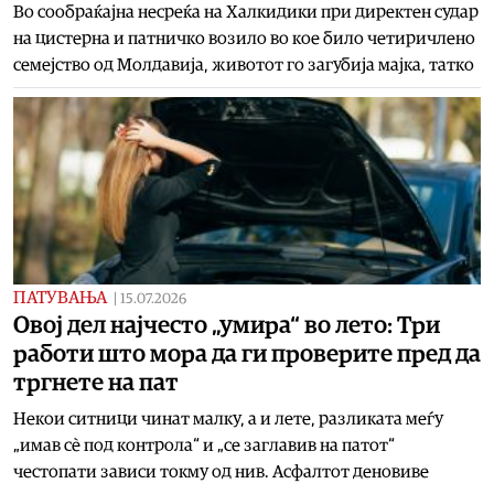
Во сообраќајна несреќа на Халкидики при директен судар
на цистерна и патничко возило во кое било четиричлено
семејство од Молдавија, животот го загубија мајка, татко
ПАТУВАЊА
|
15.07.2026
Овој дел најчесто „умира“ во лето: Три
работи што мора да ги проверите пред да
тргнете на пат
Некои ситници чинат малку, а и лете, разликата меѓу
„имав сѐ под контрола“ и „се заглавив на патот“
честопати зависи токму од нив. Асфалтот деновиве