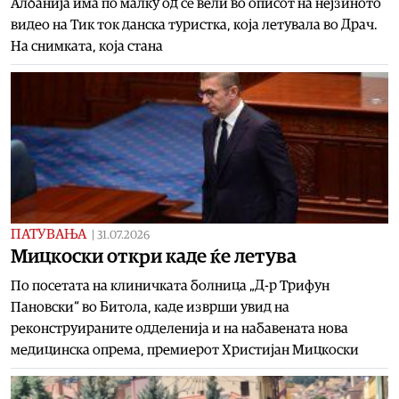
Албанија има по малку од сè вели во описот на нејзиното
видео на Тик ток данска туристка, која летувала во Драч.
На снимката, која стана
ПАТУВАЊА
|
31.07.2026
Мицкоски откри каде ќе летува
По посетата на клиничката болница „Д-р Трифун
Пановски“ во Битола, каде изврши увид на
реконструираните одделенија и на набавената нова
медицинска опрема, премиерот Христијан Мицкоски