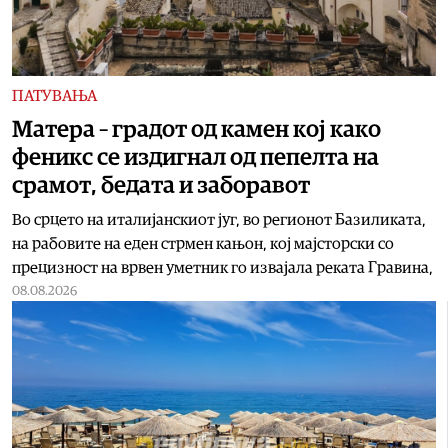
ПАТУВАЊА
Матера – градот од камен кој како
феникс се издигнал од пепелта на
срамот, бедата и заборавот
Во срцето на италијанскиот југ, во регионот Базиликата,
на рабовите на еден стрмен кањон, кој мајсторски со
прецизност на врвен уметник го извајала реката Гравина,
08.08.2026