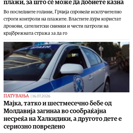
плажи, за што сè може да добиете казна
Во последните години, Грција спроведе исклучително
строги контроли на плажите. Властите дури користат
дронови, сателитски снимки и чести патроли на
крајбрежната стража за да го
ПАТУВАЊА
|
16.07.2026
Мајка, татко и шестмесечно бебе од
Молдавија загинаа во сообраќајна
несреќа на Халкидики, а другото дете е
сериозно повредено