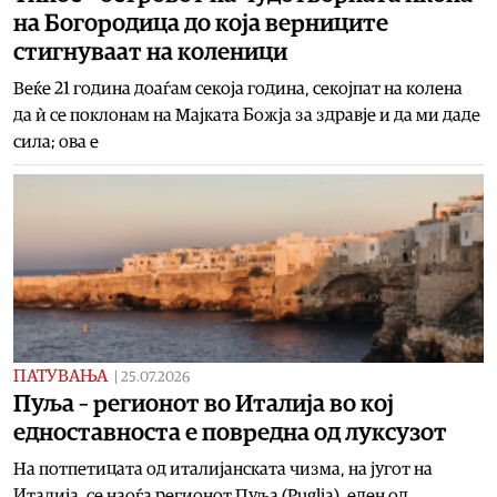
на Богородица до која верниците
стигнуваат на коленици
Веќе 21 година доаѓам секоја година, секојпат на колена
да ѝ се поклонам на Мајката Божја за здравје и да ми даде
сила; ова е
ПАТУВАЊА
|
25.07.2026
Пуља – регионот во Италија во кој
едноставноста е повредна од луксузот
На потпетицата од италијанската чизма, на југот на
Италија, се наоѓа регионот Пуља (Puglia), еден од