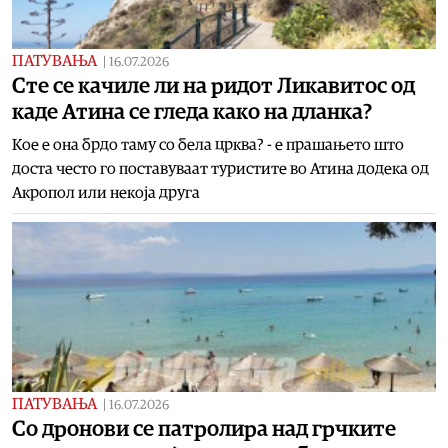
ПАТУВАЊА
|
16.07.2026
Сте се качиле ли на ридот Ликавитос од
каде Атина се гледа како на дланка?
Кое е она брдо таму со бела црква? - е прашањето што
доста често го поставуваат туристите во Атина додека од
Акропол или некоја друга
ПАТУВАЊА
|
16.07.2026
Со дронови се патролира над грчките