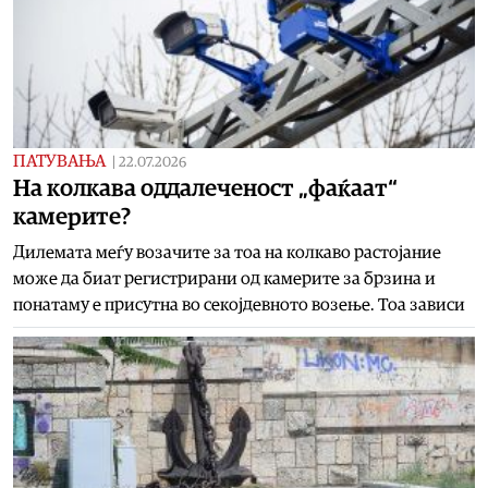
ПАТУВАЊА
|
22.07.2026
На колкава оддалеченост „фаќаат“
камерите?
Дилемата меѓу возачите за тоа на колкаво растојание
може да биат регистрирани од камерите за брзина и
понатаму е присутна во секојдевното возење. Тоа зависи