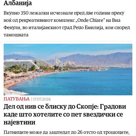
Албанија
Вкупно 350 лежалки исчезнале пред две години преку
ноќ од рекреативниот комплекс „Onde Chiare“ на Виа
Фенули, во италијанскиот град Реџо Емилија, кои според
тамошната
ПАТУВАЊА
|
17.07.2026
Дел од нив се блиску до Скопје: Градови
каде што хотелите со пет ѕвездички се
најевтини
Патниците може да заштедат до 26 отсто од трошоците,