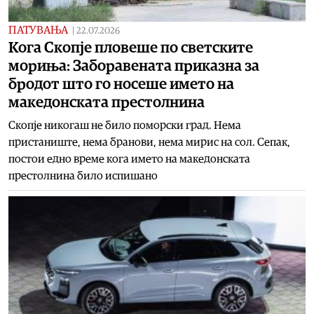
ПАТУВАЊА
|
22.07.2026
Кога Скопје пловеше по светските
мориња: Заборавената приказна за
бродот што го носеше името на
македонската престолнина
Скопје никогаш не било поморски град. Нема
пристаниште, нема бранови, нема мирис на сол. Сепак,
постои едно време кога името на македонската
престолнина било испишано