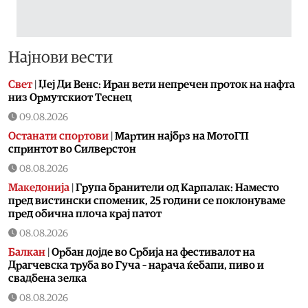
Најнови вести
Свет
|
Џеј Ди Венс: Иран вети непречен проток на нафта
низ Ормутскиот Теснец
09.08.2026
Останати спортови
|
Мартин најбрз на МотоГП
спринтот во Силверстон
08.08.2026
Македонија
|
Група бранители од Карпалак: Наместо
пред вистински споменик, 25 години се поклонуваме
пред обична плоча крај патот
08.08.2026
Балкан
|
Орбан дојде во Србија на фестивалот на
Драгчевска труба во Гуча – нарача ќебапи, пиво и
свадбена зелка
08.08.2026