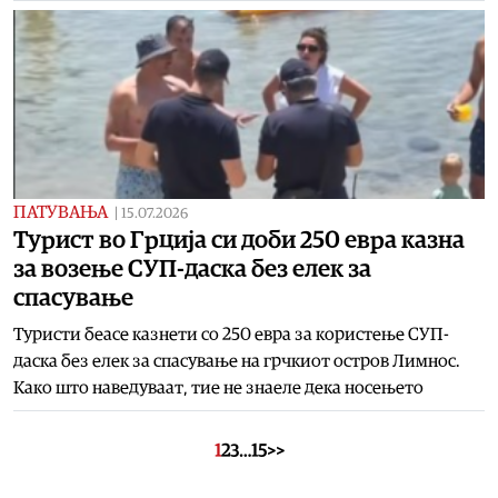
ПАТУВАЊА
|
15.07.2026
Турист во Грција си доби 250 евра казна
за возење СУП-даска без елек за
спасување
Туристи беасе казнети со 250 евра за користење СУП-
даска без елек за спасување на грчкиот остров Лимнос.
Како што наведуваат, тие не знаеле дека носењето
1
2
3
…
15
>>