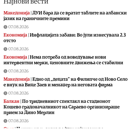
Најнови вести
Македонија
|
ДУИ бара да се вратат таблите на албански
јазик на граничните премини
07.08.2026
Економија
|
Инфлацијата забави: Во јули изнесувала 2.3
отсто
07.08.2026
Економија
|
Нема потреба од воведување нови
интервентни мерки, ценовните движења се стабилни
07.08.2026
Македонија
|
Едно од „децата“ на Филипче од Ново Село
е внук на Вице Заев и менаџер на неговата фирма
07.08.2026
Балкан
|
По тридневниот спектакл на стадионот
Кошево градоначалникот на Сараево организираше
прием за Дино Мерлин
07.08.2026
Свет
|
Цените на храната во јули највисоки во