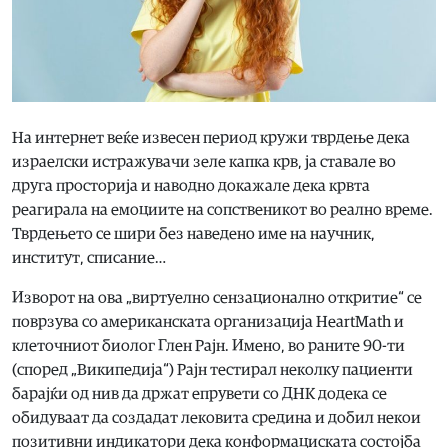
На интернет веќе извесен период кружи тврдење дека
израелски истражувачи зеле капка крв, ја ставале во
друга просторија и наводно докажале дека крвта
реагирала на емоциите на сопственикот во реално време.
Тврдењето се шири без наведено име на научник,
институт, списание…
Изворот на ова „виртуелно сензационално откритие“ се
поврзува со американската организација HeartMath и
клеточниот биолог Глен Рајн. Имено, во раните 90-ти
(според „Википедија“) Рајн тестирал неколку пациенти
барајќи од нив да држат епрувети со ДНК додека се
обидуваат да создадат лековита средина и добил некои
позитивни индикатори дека конформациската состојба