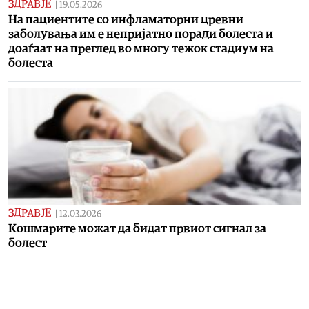
ЗДРАВЈЕ
|
19.05.2026
На пациентите со инфламаторни цревни
заболувања им е непријатно поради болеста и
доаѓаат на преглед во многу тежок стадиум на
болеста
ЗДРАВЈЕ
|
12.03.2026
Кошмарите можат да бидат првиот сигнал за
болест