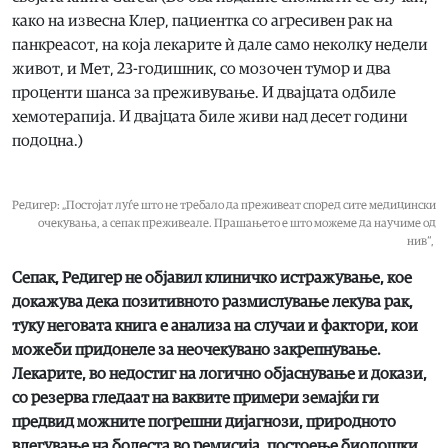
како на извесна Клер, пациентка со агресивен рак на
панкреасот, на која лекарите ѝ дале само неколку недели
живот, и Мет, 23-годишник, со мозочен тумор и два
проценти шанса за преживување. И двајцата одбиле
хемотерапија. И двајцата биле живи над десет години
подоцна.)
Редигер: „Постојат луѓе што не требало да преживеат според сите медицински
очекувања, а сепак преживеале. Прашањето е што можеме да научиме од
нив“,
Сепак, Редигер не објавил клиничко истражување, кое
докажува дека позитивното размислување лекува рак,
туку неговата книга е анализа на случаи и фактори, кои
можеби придонеле за неочекувано закрепнување.
Лекарите, во недостиг на логично објаснување и докази,
со резерва гледаат на ваквите примери земајќи ги
предвид можните погрешни дијагнози, природното
влегување на болеста во ремисија, постоење биолошки