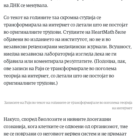
на ДНК се менувала.
Со текот на годините таа скромна студија се
трансформирала на интернет со детали што не постојат
во оригиналните трудови. Студиите на HeartMath биле
објавени во изданието на институтот, но не и во
независни рецензирани медицински журнали. Всушност,
ниедна независна лабораторија изгледа дека не ги
објавила или коментирала резултатите. (Подоцна, пак,
ове записи на Рајн се трансформирале во поголема
теорија на интернет, со детали што не постојат во
оригиналните трудови.)
Записите на Рајн во текот на годините се трансформирале во поголема теорија
на интернет
Накусо, според биолозите и нивните досегашни
сознанија, кога клетките се одвоени од организмот, тие
не се поврзани со неговиот нервен систем и не примаат