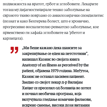
подвижноста на вратот, грбот и зглобовите. Лекарите
тогаш му дијагностицирале тешко заболување на
сврзното ткиво поврзано со анкилозирачки спондилитис
(познат и како Бехтерева болест, што е хронично,
прогресивно воспалително ревматско заболување, кое
првенствено ги зафаќа зглобовите на ‘рбетот и
карлицата).
„Ми беше кажано дека шансите за
закрепнување се еден на петстотини”,
напишал Казинс во својата книга
Anatomy of an illness as perceived by the
patient, објавена 1979 година. Меѓутоа,
Казинс не останал пасивен пациент.
Заедно со својот лекар д-р Вилијам
Хициг се преселил од болница во хотел
и почнал необична програма, која
вклучувала гледање комични филмови,
искрено смеење, високи дози витамин