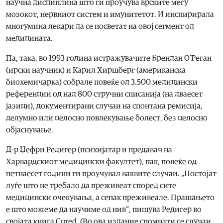
научна дисциплина што ги проучува врските меѓу
мозокот, нервниот систем и имунитетот. И инспирирала
многумина лекари да се посветат на овој сегмент од
медицината.
Па, така, во 1993 година истражувачите Брендан О’Реган
(ирски научник) и Карил Хиршберг (американска
биохемичарка) собрале повеќе од 3.500 медицински
референции од над 800 стручни списанија (на дваесет
јазици), документирани случаи на спонтана ремисија,
делумно или целосно повлекување болест, без целосно
објаснување.
Д-р Џефри Редигер (психијатар и предавач на
Харвардскиот медицински факултет), пак, повеќе од
петнаесет години ги проучувал ваквите случаи. „Постојат
луѓе што не требало да преживеат според сите
медицински очекувања, а сепак преживеале. Прашањето
е што можеме да научиме од нив“, пишува Редигер во
својата книга Cured. (Во ова издание спомнати се случаи,