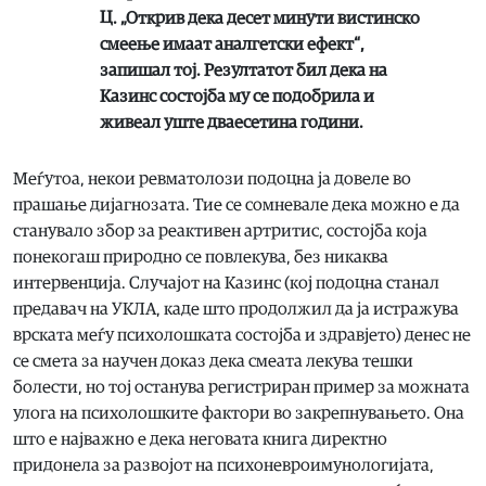
Ц. „Открив дека десет минути вистинско
смеење имаат аналгетски ефект“,
запишал тој. Резултатот бил дека на
Казинс состојба му се подобрила и
живеал уште дваесетина години.
Меѓутоа, некои ревматолози подоцна ја довеле во
прашање дијагнозата. Тие се сомневале дека можно е да
станувало збор за реактивен артритис, состојба која
понекогаш природно се повлекува, без никаква
интервенција. Случајот на Казинс (кој подоцна станал
предавач на УКЛА, каде што продолжил да ја истражува
врската меѓу психолошката состојба и здравјето) денес не
се смета за научен доказ дека смеата лекува тешки
болести, но тој останува регистриран пример за можната
улога на психолошките фактори во закрепнувањето. Она
што е најважно е дека неговата книга директно
придонела за развојот на психоневроимунологијата,