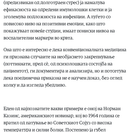
(предизвикан од долготраен стрес) ја намалува
ефикасноста на одредени имунолошки клетки и ја
зголемува подложноста на инфекции. А луѓето со
повисоко ниво на позитивни емоции, како што
покажуваат повеќе студии, имаат пониски нивоа на
воспалителни маркери во крвта.
Она што е интересно е дека конвенционалната медицина
ги признава случаите на необјаснето закрепнување
(поттикнати, пред сè, од психолошката состојба на
пациентот), ги документира и анализира, но и потсетува
дека поединечна приказна не е научен доказ, без оглед
колку и да изгледа убедливо.
Еден од најпознатите вакви примери е оној на Норман
Казинс, американскиот новинар, кој во 1964 година се
вратил од патување во Советскиот Сојуз со висока
температура и силни болки. Постепено ја губел