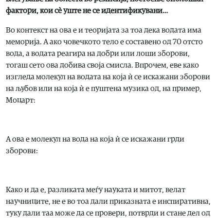
фактори, кои сè уште не се идентификувани…
Во контекст на ова е и теоријата за тоа дека водата има
меморија. А ако човечкото тело е составено од 70 отсто
вода, а водата реагира на добри или лоши зборови,
тогаш сето ова добива своја смисла. Впрочем, еве како
изгледа молекул на водата на која ѝ се искажани зборови
на љубов или на која ѝ е пуштена музика од, на пример,
Моцарт:
А ова е молекул на вода на која ѝ се искажани грди
зборови:
Како и да е, разликата меѓу науката и митот, велат
научниците, не е во тоа дали приказната е инспиративна,
туку дали таа може да се провери, потврди и стане дел од