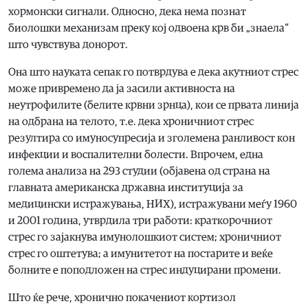
хормонски сигнали. Односно, дека нема познат
биолошки механизам преку кој одвоена крв би „знаела“
што чувствува донорот.
Она што науката сепак го потврдува е дека акутниот стрес
може привремено да ја засили активноста на
неутрофилите (белите крвни зрнца), кои се првата линија
на одбрана на телото, т.е. дека хроничниот стрес
резултира со имуносупресија и зголемена ранливост кон
инфекции и воспалителни болести. Впрочем, една
голема анализа на 293 студии (објавена од страна на
главната американска државна институција за
медицински истражувања, НИХ), истражувани меѓу 1960
и 2001 година, утврдила три работи: краткорочниот
стрес го зајакнува имунолошкиот систем; хроничниот
стрес го оштетува; а имунитетот на постарите и веќе
болните е поподложен на стрес индуцирани промени.
Што ќе рече, хронично покачениот кортизол