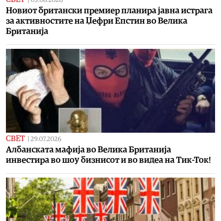
05.08.2026
Новиот британски премиер планира јавна истрага
за активностите на Џефри Епстин во Велика
Британија
СВЕТ
|
29.07.2026
Aлбанската мафија во Велика Британија
инвестира во шоу бизнисот и во видеа на Тик-Ток!