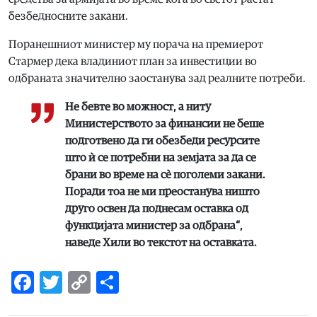
безбедносните закани.
Поранешниот министер му порача на премиерот
Стармер дека владиниот план за инвестиции во
одбраната значително заостанува зад реалните потреби.
Не бевте во можност, а ниту
Министерството за финансии не беше
подготвено да ги обезбеди ресурсите
што ѝ се потребни на земјата за да се
брани во време на сè поголеми закани.
Поради тоа не ми преостанува ништо
друго освен да поднесам оставка од
функцијата министер за одбрана“,
наведе Хили во текстот на оставката.
Facebook
Twitter
Copy
Share
Link