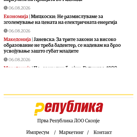
06.08.2026
Економија
|
Мицкоски: Не размислуваме за
зголемување на цената на електричната енергија
06.08.2026
Македонија
|
Јаневска: За трите закони за високо
образование не треба бадентер, се надевам на брзо
усвојување зашто губат младите
06.08.2026
Македонија
|
Поразителни бројки: Годинава 4900
помалку запишани првачиња од лани
06.08.2026
Економија
|
Колку навистина вредат парите во
Македонија: Ниските цени ја зголемуваат куповната
моќ, но не и животниот стандард
06.08.2026
Хроника
|
Од вчера се трага по 11-годишно дете од
Прва Република ДОО Скопје
Долнени
Импресум
Маркетинг
Контакт
06.08.2026