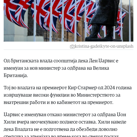
kristina-gadeikyte-on-unsplash
Од британската влада соопштија дека Ден Џарвис е
именуан за нов министер за одбрана на Велика
Британија.
Тој во владата на премиерот Кир Стармер од 2024 година
извршуваше високи функции во Министерството за
внатрешни работи и во кабинетот на премиерот.
Џарвис е именуван откако министерот за одбрана Џон
Хили вчера неочекувано поднесе оставка. Хили наведе
дека Владата не е подготвена да обезбеди доволно
средства за армијата во време кога во светот растат