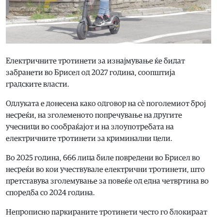
Електричните тротинети за изнајмување ќе бидат
забранети во Брисел од 2027 година, соопштија
градските власти.
Одлуката е донесена како одговор на сè поголемиот број
несреќи, на зголеменото попречување на другите
учесници во сообраќајот и на злоупотребата на
електричните тротинети за криминални цели.
Во 2025 година, 666 лица биле повредени во Брисел во
несреќи во кои учествувале електрични тротинети, што
претставува зголемување за повеќе од една четвртина во
споредба со 2024 година.
Непрописно паркираните тротинети често го блокираат