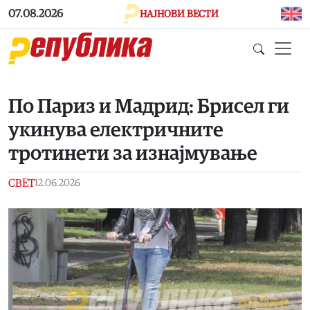
Skip to main content
07.08.2026
НАЈНОВИ ВЕСТИ
По Париз и Мадрид: Брисел ги
укинува електричните
тротинети за изнајмување
СВЕТ
12.06.2026