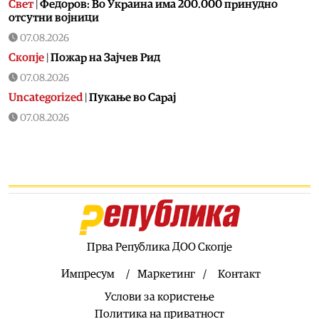
Свет
|
Федоров: Во Украина има 200.000 принудно
отсутни војници
07.08.2026
Скопје
|
Пожар на Зајчев Рид
07.08.2026
Uncategorized
|
Пукање во Сарај
07.08.2026
Македонија
|
ДИК усвои одлука за дополнителни
средства за надоместоци за избирачки одбори и
тригодишен План за вработувања
07.08.2026
Хроника
|
Деветнаесетгодишник загина во сообраќајна
несреќа во скопски Бутел
07.08.2026
Прва Република ДОО Скопје
Македонија
|
Со владиниот авион ќе се носи дома младо
момче од Македонија кое скршило врат на тобоган во
Импресум
Маркетинг
Контакт
Бодрум
Услови за користење
07.08.2026
Политика на приватност