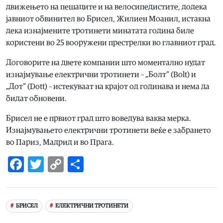
движењето на пешаците и на велосипедистите, додека
јавниот обвинител во Брисел, Жилиен Моанил, истакна
дека изнајмените тротинети минатата година биле
користени во 25 вооружени престрелки во главниот град.
Договорите на двете компании што моментално нудат
изнајмување електрични тротинети – „Болт“ (Bolt) и
„Дот“ (Dott) – истекуваат на крајот од годинава и нема да
бидат обновени.
Брисел не е првиот град што воведува ваква мерка.
Изнајмувањето електрични тротинети веќе е забрането
во Париз, Мадрид и во Прага.
Facebook
Twitter
Copy
Share
Link
БРИСЕЛ
ЕЛЕКТРИЧНИ ТРОТИНЕТИ