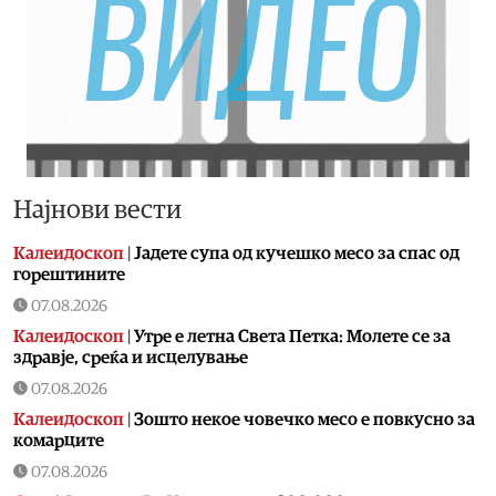
Најнови вести
Калеидоскоп
|
Jадете супа од кучешко месо за спас од
горештините
07.08.2026
Калеидоскоп
|
Утре е летна Света Петка: Молете се за
здравје, среќа и исцелување
07.08.2026
Калеидоскоп
|
Зошто некое човечко месо е повкусно за
комарците
07.08.2026