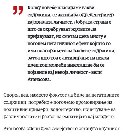
Колку повеќе пласираме вакви
содржини, се активира одреден тригер
кај младата личност. Добрата страна е
што се охрабруваат жртвите да
пријавуваат, но сметам дека многу е
поголем негативниот ефект којшто го
има пласирањето на ваквите содржини,
затоа што тоа е активирање на некои
идеи кои можеби никогаш не би се
појавиле кај некоја личност – вели
Атанасова.
Според неа, наместо фокусот да биде на негативните
содржини, потребно е поголемо промовирање на
позитивни примери, волонтерство, почитување на
различностите и развој на емпатијата кај младите.
Атанасова оцени дека семејството останува клучниот