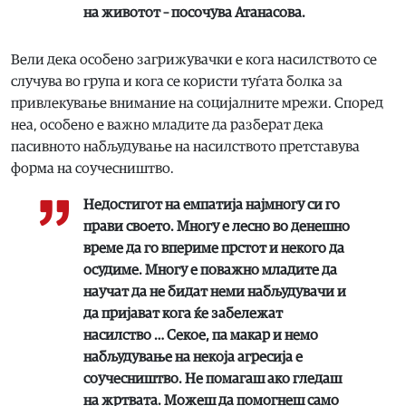
на животот – посочува Атанасова.
Вели дека особено загрижувачки е кога насилството се
случува во група и кога се користи туѓата болка за
привлекување внимание на социјалните мрежи. Според
неа, особено е важно младите да разберат дека
пасивното набљудување на насилството претставува
форма на соучесништво.
Недостигот на емпатија најмногу си го
прави своето. Многу е лесно во денешно
време да го впериме прстот и некого да
осудиме. Многу е поважно младите да
научат да не бидат неми набљудувачи и
да пријават кога ќе забележат
насилство … Секое, па макар и немо
набљудување на некоја агресија е
соучесништво. Не помагаш ако гледаш
на жртвата. Можеш да помогнеш само