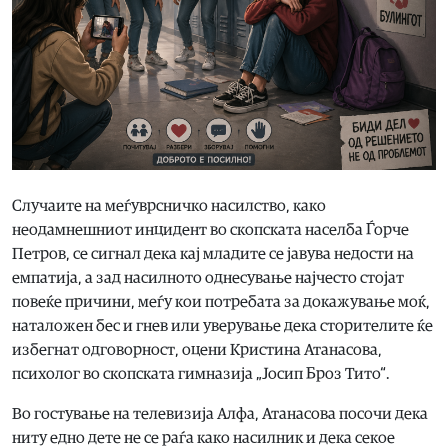
Случаите на меѓуврсничко насилство, како
неодамнешниот инцидент во скопската населба Ѓорче
Петров, се сигнал дека кај младите се јавува недости на
емпатија, а зад насилното однесување најчесто стојат
повеќе причини, меѓу кои потребата за докажување моќ,
наталожен бес и гнев или уверување дека сторителите ќе
избегнат одговорност, оцени Кристина Атанасова,
психолог во скопската гимназија „Јосип Броз Тито“.
Во гостување на телевизија Алфа, Атанасова посочи дека
ниту едно дете не се раѓа како насилник и дека секое