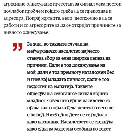
агресивно однесување претставува сигнал дека постои
подлабок проблем којшто треба да се препознае и
адресира. Покрај жртвите, вели, неопходно е да се
работи и со агресорите за да се откријат причините за
нивното однесување.
За жал, во таквите случаи на
меѓуврсничко насилство најчесто
станува збор за една широка лепеза на
причини. Дали е тоа докажување на
моќ, дали е тоа премногу наталожен бес
и гнев кај младата личност, дали е тоа
недостиг на емпатија. Таквите
однесувања секогаш се сигнал којшто
младиот човек што врши насилство го
праќа како порака дека нешто со него не
е во ред. Ниту едно дете не се родило
како насилник. Насилството се стекнува
како една карактерна особина во текот