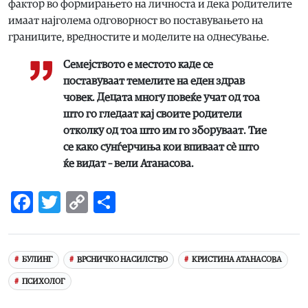
фактор во формирањето на личноста и дека родителите
имаат најголема одговорност во поставувањето на
границите, вредностите и моделите на однесување.
Семејството е местото каде се
поставуваат темелите на еден здрав
човек. Децата многу повеќе учат од тоа
што го гледаат кај своите родители
отколку од тоа што им го зборуваат. Тие
се како сунѓерчиња кои впиваат сè што
ќе видат – вели Атанасова.
Facebook
Twitter
Copy
Share
Link
БУЛИНГ
ВРСНИЧКО НАСИЛСТВО
КРИСТИНА АТАНАСОВА
ПСИХОЛОГ