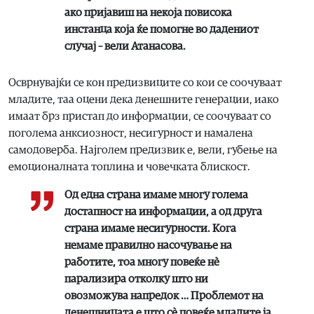
ако пријавиш на некоја повисока
инстанца која ќе помогне во дадениот
случај – вели Атанасова.
Осврнувајќи се кон предизвиците со кои се соочуваат
младите, таа оцени дека денешните генерации, иако
имаат брз пристап до информации, се соочуваат со
поголема анксиозност, несигурност и намалена
самодоверба. Најголем предизвик е, вели, губење на
емоционалната топлина и човечката блискост.
Од една страна имаме многу голема
достапност на информации, а од друга
страна имаме несигурности. Кога
немаме правилно насочување на
работите, тоа многу повеќе нè
парализира отколку што ни
овозможува напредок … Проблемот на
денешницата е што сѐ повеќе младите ја