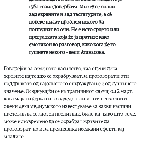
губат самодовербата. Многу се силни
зад екраните и зад тастатурите, а сѐ
повеќе имаат проблем некого да
погледнат во очи. Не е исто срцето или
прегратката која ќе ја пратите како
емотикон во разговор, како кога ќе го
гушнете некого – вели Атанасова.
Говорејќи за семејното насилство, таа оцени дека
жртвите најтешко се охрабруваат да проговорат и оти
поддршката од најблиското опкружување е од суштинско
значење. Осврнувајќи се на трагичниот случај од 2 март,
кога мајка и ќерка си го одзедоа животот, психологот
оцени дека медиумското известување за вакви настани
претставува сериозен предизвик, бидејќи, како што рече,
може истовремено да се охрабрат жртвите да
проговорат, но и да предизвика несакани ефекти кај
младите.