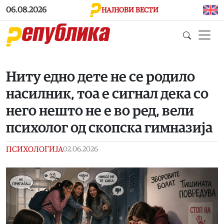
Skip to main content
06.08.2026
НАЈНОВИ ВЕСТИ
Ниту едно дете не се родило
насилник, тоа е сигнал дека со
него нешто не е во ред, вели
психолог од скопска гимназија
ПСИХОЛОГИЈА
02.06.2026