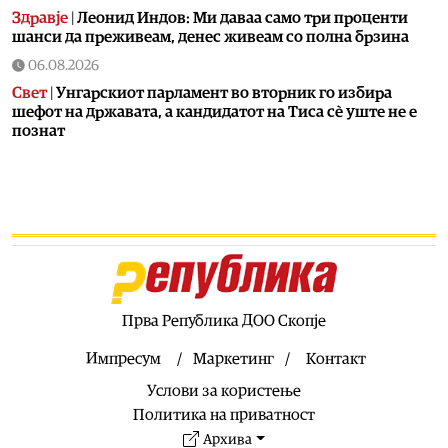
Здравје
|
Леонид Индов: Ми даваа само три проценти
шанси да преживеам, денес живеам со полна брзина
06.08.2026
Свет
|
Унгарскиот парламент во вторник го избира
шефот на државата, а кандидатот на Тиса сè уште не е
познат
06.08.2026
Билборд
|
Жештини, невремиња и пожари: Сè поголем
товар за инфраструктурата
06.08.2026
Здравје
|
Како да спречите уринарни инфекции за време
на летните одмори?
06.08.2026
Прва Република ДОО Скопје
Астро
|
Бившиот се враќа во животот на овие три знаци
и носи целосен немир
Импресум
Маркетинг
Контакт
06.08.2026
Услови за користење
Ракомет
|
Лазаров: Имињата не ја даваат целата слика, за
Политика на приватност
да се направи тим треба да се работи
Архива