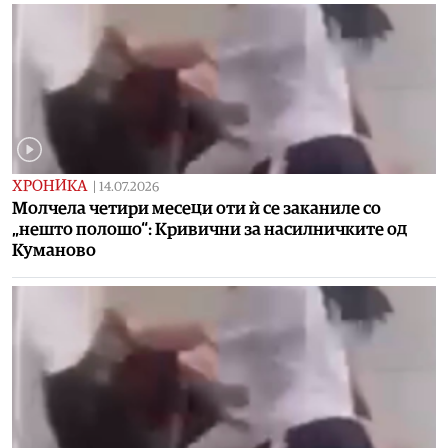
ХРОНИКА
|
14.07.2026
Молчела четири месеци оти ѝ се заканиле со
„нешто полошо“: Кривични за насилничките од
Куманово