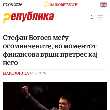
Skip to main content
07.08.2026
НАЈНОВИ ВЕСТИ
Стефан Богоев меѓу
осомничените, во моментот
финансова врши претрес кај
него
МАКЕДОНИЈА
02.06.2026