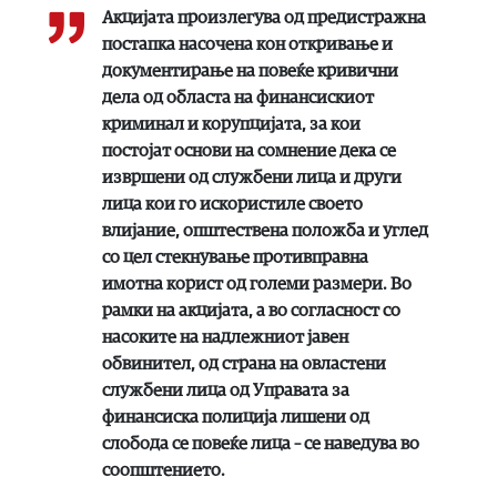
Акцијата произлегува од предистражна
постапка насочена кон откривање и
документирање на повеќе кривични
дела од областа на финансискиот
криминал и корупцијата, за кои
постојат основи на сомнение дека се
извршени од службени лица и други
лица кои го искористиле своето
влијание, општествена положба и углед
со цел стекнување противправна
имотна корист од големи размери. Во
рамки на акцијата, а во согласност со
насоките на надлежниот јавен
обвинител, од страна на овластени
службени лица од Управата за
финансиска полиција лишени од
слобода се повеќе лица – се наведува во
соопштението.