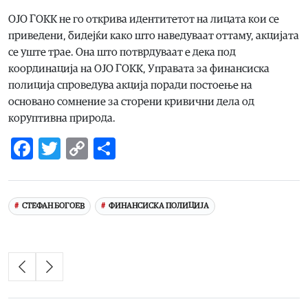
ОЈО ГОКК не го открива идентитетот на лицата кои се
приведени, бидејќи како што наведуваат оттаму, акцијата
се уште трае. Она што потврдуваат е дека под
координација на ОЈО ГОКК, Управата за финансиска
полиција спроведува акција поради постоење на
основано сомнение за сторени кривични дела од
коруптивна природа.
Facebook
Twitter
Copy
Share
Link
СТЕФАН БОГОЕВ
ФИНАНСИСКА ПОЛИЦИЈА