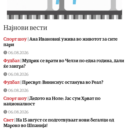
Најнови вести
Спорт шоу
|
Aна Ивановиќ ужива во животот за сите
пари
06.08.2026
Фудбал
|
Мудрик се врати во Челзи по една година, дали
ќе заигра?
06.08.2026
Фудбал
|
Пресврт: Винисиус останува во Реал?
06.08.2026
Спорт шоу
|
Дедото на Ноле: Јас сум Хрват по
националност
06.08.2026
Свет
|
На 15 август се подготвуваат нови бегалци од
Мароко во Шпанија!