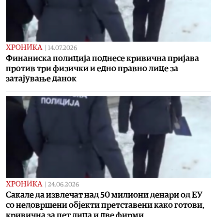
ХРОНИКА
|
14.07.2026
Финаниска полиција поднесе кривична пријава
против три физички и едно правно лице за
затајување данок
ХРОНИКА
|
24.06.2026
Сакале да извлечат над 50 милиони денари од ЕУ
со недовршени објекти претставени како готови,
кривична за пет лица и две фирми