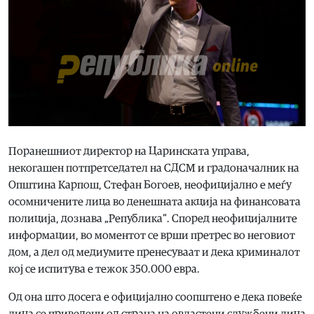
Поранешниот директор на Царинската управа,
некогашен потпретседател на СДСМ и градоначалник на
Општина Карпош, Стефан Богоев, неофицијално е меѓу
осомничените лица во денешната акција на финансовата
полиција, дознава „Република“. Според неофицијалните
информации, во моментот се врши претрес во неговиот
дом, а дел од медиумите пренесуваат и дека криминалот
кој се испитува е тежок 350.000 евра.
Од она што досега е официјално соопштено е дека повеќе
лица се приведени од страна на овластени службени лица