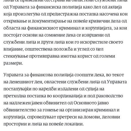
од Управата за финансиска полиција како дел од акција
која произлегува од предистражна постапка насочена кон
откривање и документирање на повеќе кривични дела од
областа на финансискиот криминал и корупцијата, за кои
постојат основи на сомнение дека се извршени од
службени лица и други лица кои го искористиле своето
влијание, општествена положба и углед со цел
стекнување противправна имотна корист од големи
размери.
Управата за финансова полиција соопшти дека, во текот
на денешниот ден, овластени службени лица од Управата
постапувајќи по наредби издадени од судија на
претходна постапка во координација и под раководство
на надлежен јавен обвинител од Основното јавно
обвинителство за гонење на организиран криминал и
корупција, спроведуваат претреси на домови, деловни
простории и лица на повеќе локации.