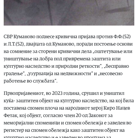
СВР Куманово поднесе кривична пријава против Ф.Ф.(52)
и Л.Т.(52), двајцата од Куманово, поради постоење основи
на сомнение за сторени кривични дела „оштетување или
уништување на добра под привремена заштита или
културно наследство и природни реткости“, „бесправно
градење“, „узурпација на недвижности“ и „несовесно
работење во службата“.
Првопријавениот, во 2023 година, срушил и уништил
куќа- заштитен објект на културно наследство, на кој била
поставена спомен плоча на народниот херој Киро Нацев
Фетак, кој објект, согласно член 20 од Законот за
меморијални споменици и спомен обележја е заведен во
регистер на спомен обележја како заштитен објект на
културно наследство и е заведен во програма за