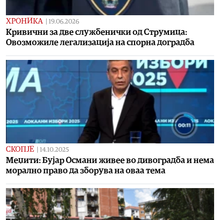
ХРОНИКА
|
19.06.2026
Кривични за две службенички од Струмица:
Овозможиле легализација на спорна доградба
СКОПЈЕ
|
14.10.2025
Меџити: Бујар Османи живее во дивоградба и нема
морално право да зборува на оваа тема