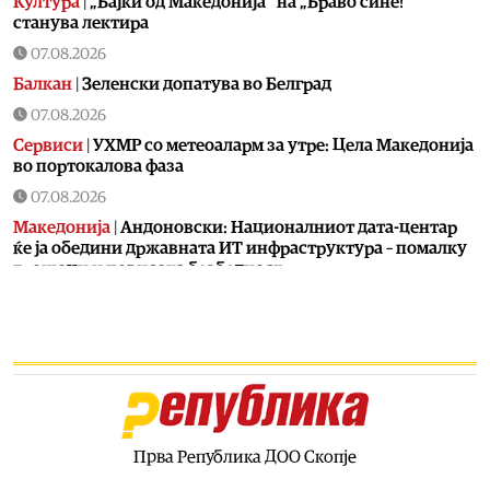
Култура
|
„Бајки од Македонија“ на „Браво сине!“
станува лектира
07.08.2026
Балкан
|
Зеленски допатува во Белград
07.08.2026
Сервиси
|
УХМР со метеоаларм за утре: Цела Македонија
во портокалова фаза
07.08.2026
Македонија
|
Андоновски: Националниот дата-центар
ќе ја обедини државната ИТ инфраструктура – помалку
трошоци и повисока безбедност
07.08.2026
Живот
|
Збогум на 24-часовниот ден: Земјата полека се
забавува – еве кога денот би можел да стане 25 часа
07.08.2026
Економија
|
Скокна минималниот износ за К-15 – Еве
колку пари ќе ни легнат на сметка годинава
Прва Република ДОО Скопје
07.08.2026