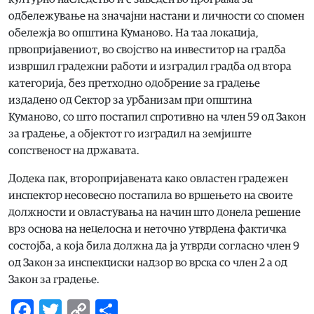
одбележување на значајни настани и личности со спомен
обележја во општина Куманово. На таа локација,
првопријавениот, во својство на инвеститор на градба
извршил градежни работи и изградил градба од втора
категорија, без претходно одобрение за градење
издадено од Сектор за урбанизам при општина
Куманово, со што постапил спротивно на член 59 од Закон
за градење, а објектот го изградил на земјиште
сопственост на државата.
Додека пак, второпријавената како овластен градежен
инспектор несовесно постапила во вршењето на своите
должности и овластувања на начин што донела решение
врз основа на нецелосна и неточно утврдена фактичка
состојба, а која била должна да ја утврди согласно член 9
од Закон за инспекциски надзор во врска со член 2 а од
Закон за градење.
Facebook
Twitter
Copy
Share