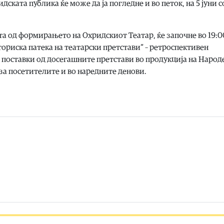
идската публика ќе може да ја погледне и во петок, на 5 јуни с
та од формирањето на Охридскиот Театар, ќе започне во 19:0
ориска патека на театарски претстави“ – ретроспективен
и поставки од досегашните претстави во продукција на Народ
за посетителите и во наредните денови.