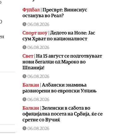
о
Фудбал
|
Пресврт: Винисиус
останува во Реал?
0
06.08.2026
Спорт шоу
|
Дедото на Ноле: Јас
ен
сум Хрват по националност
06.08.2026
Свет
|
На 15 август се подготвуваат
нови бегалци од Мароко во
Шпанија!
06.08.2026
Балкан
|
Албански знамиња
развиорени во европски Улцињ
06.08.2026
Балкан
|
Зеленски в сабота во
официјална посета на Србија, ќе се
сретне со Вучиќ
06.08.2026
Македонија
|
Помалку првачиња,