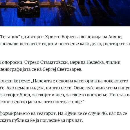
Титаник“ од авторот Христо Бојчев, а во режија на Андреј
прослави петнаесет години постоење како дел од центарот за
а Тодороски, Стрезо Стаматовски, Верица Недеска, Филип
енографијата се на Сергеј Светозарев.
новски ќе рече: „Надежта е основна категорија на човековото
уѓе. Ако немаш надеж, ништо не си. Овие луѓе живеат на нап
за својот брод, за својот излез, за своето постоење. Низ таа 
сопственото јас и за што постојат овде.“
формирањето на театарот. На 3 јуни ќе се случи 46. пат да се
ката публика ќе ја погледне за прв пат.