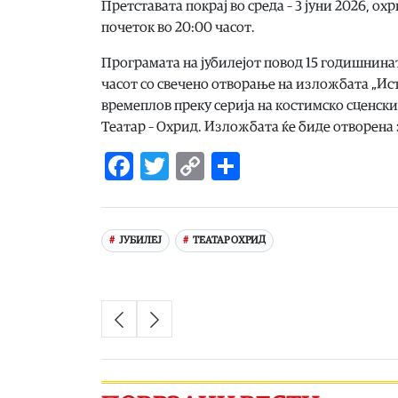
Претставата покрај во среда – 3 јуни 2026, охр
почеток во 20:00 часот.
Програмата на јубилејот повод 15 годишнина
часот со свечено отворање на изложбата „Ист
времеплов преку серија на костимско сценск
Театар – Охрид. Изложбата ќе биде отворена 
Facebook
Twitter
Copy
Share
Link
ЈУБИЛЕЈ
ТЕАТАР ОХРИД