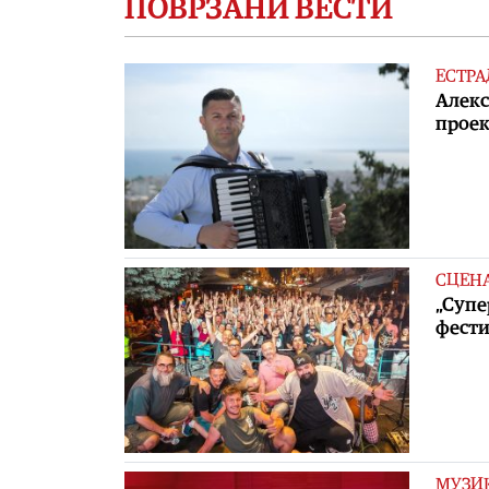
ПОВРЗАНИ ВЕСТИ
ЕСТРА
Алекс
проек
СЦЕН
„Супе
фести
МУЗИ