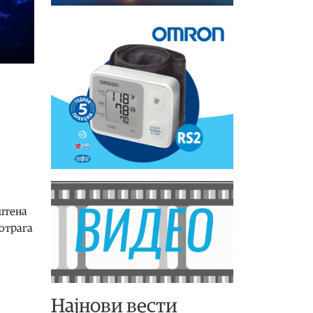
уштена
потрага
Најнови вести