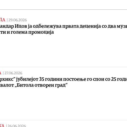
ДА
|
29.06.2026
андар Ицов ја одбележува првата деценија со два му
ти и голема промоција
А
|
27.06.2026
рхикс“ јубилејот 35 години постоење го спои со 25 год
валот „Битола отворен град“
КА
|
26.06.2026