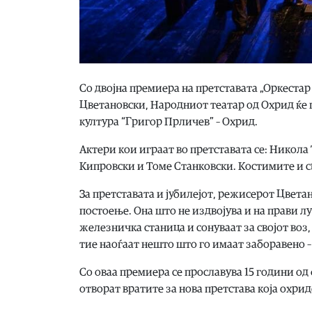
Со двојна премиера на претставата „Оркестар 
Цветановски, Народниот театар од Охрид ќе 
култура “Григор Прличев” – Охрид.
Актери кои играат во претставата се: Никол
Кипровски и Томе Станковски. Костимите и сц
За претставата и јубилејот, режисерот Цвета
постоење. Она што не издвојува и на прави л
железничка станица и сонуваат за својот воз, 
тие наоѓаат нешто што го имаат заборавено – 
Со оваа премиера се прославува 15 години од 
отворат вратите за нова претстава која охридс