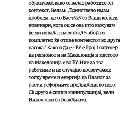
објаснувам како се вадат работите од
контекст. Велам: „Единствено имам
проблем, не со Вас туку со Ваши колеги
новинари, кога од се ова што кажувам
ќе ми извадат наслов од 5 збора и
комплетно ќе отиде контекстот во друга
насока.” Како и да е – ЕУ е број 1 партнер
на регионот и на Македонија и местото
на Македонија е во ЕУ. Ние за тоа
работиме и не случајно посветуваме
толку време и енергија на Планот за
раст и реформите предвидени во него.
Сè друго е спин и манипулација!, вели
Николоски во реакцијата.