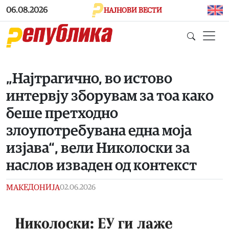
Skip to main content
06.08.2026
НАЈНОВИ ВЕСТИ
„Најтрагично, во истово
интервју зборувам за тоа како
беше претходно
злоупотребувана една моја
изјава“, вели Николоски за
наслов изваден од контекст
МАКЕДОНИЈА
02.06.2026