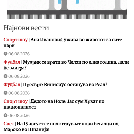
Најнови вести
Спорт шоу
|
Aна Ивановиќ ужива во животот за сите
пари
06.08.2026
Фудбал
|
Мудрик се врати во Челзи по една година, дали
ќе заигра?
06.08.2026
Фудбал
|
Пресврт: Винисиус останува во Реал?
06.08.2026
Спорт шоу
|
Дедото на Ноле: Јас сум Хрват по
националност
06.08.2026
Свет
|
На 15 август се подготвуваат нови бегалци од
Мароко во Шпанија!