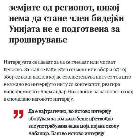
Интервјуата се даваат за да се гледаат или читаат
целосно. За жал се вади еден сегмент или збор и од тој
збор се вади наслов кој не соодветствува ниту со тоа што
е кажано во интервјуто ниту со контекстот, реагира
вицепремиерот Александар Николоски за насловот со кој
е споделено неговото интервју.
Да е најтрагично, во истово интервју
зборувам за тоа како беше претходно
злоупотребувана една моја изјава околу
Албанија. Баш во истово интервју