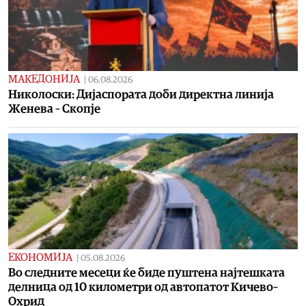
МАКЕДОНИЈА
|
06.08.2026
Николоски: Дијаспората доби директна линија
Женева – Скопје
ЕКОНОМИЈА
|
05.08.2026
Во следните месеци ќе биде пуштена најтешката
делница од 10 километри од автопатот Кичево–
Охрид