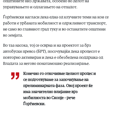
општините низ државата, особено во делот на
управувањето и одлагањето на отпадот.
Ѓорѓиевски нагласи дека една од клучните теми на кои се
работи е урбаната мобилност и одржливиот транспорт,
не само во главниот град туку и во останатите општини
во земјата.
Во таа насока, тој се осврна и на проектот за брз
автобуски превоз (БРТ), посочувајќи дека процесот е
повторно активиран и дека е обезбедена поддршка од
Владата за негово понатамошно реализирање.
Конечно го откочивме целиот процес и
се подготвуваме за започнување на
прелиминарната фаза. Овој проект ќе
има значително влијание врз
мобилноста во Скопје – рече
Ѓорѓиевски.