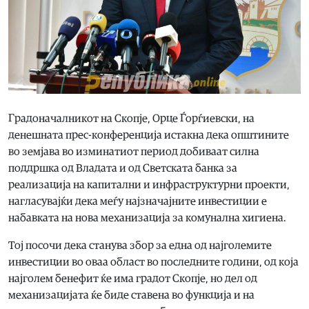
Градоначалникот на Скопје, Орце Ѓорѓиевски, на
денешната прес-конференција истакна дека општините
во земјава во изминатиот период добиваат силна
поддршка од Владата и од Светската банка за
реализација на капитални и инфраструктурни проекти,
нагласувајќи дека меѓу најзначајните инвестиции е
набавката на нова механизација за комунална хигиена.
Тој посочи дека станува збор за една од најголемите
инвестиции во оваа област во последните години, од која
најголем бенефит ќе има градот Скопје, но дел од
механизацијата ќе биде ставена во функција и на