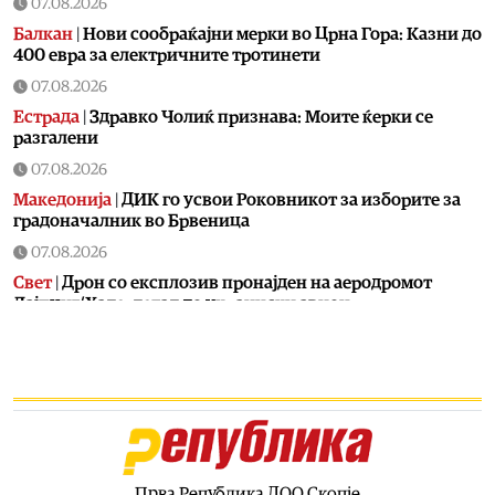
07.08.2026
Балкан
|
Нови сообраќајни мерки во Црна Гора: Казни до
400 евра за електричните тротинети
07.08.2026
Естрада
|
Здравко Чолиќ признава: Моите ќерки се
разгалени
07.08.2026
Македонија
|
ДИК го усвои Роковникот за изборите за
градоначалник во Брвеница
07.08.2026
Свет
|
Дрон со експлозив пронајден на аеродромот
Лајпциг/Хале, летал до украински авион
07.08.2026
Балкан
|
Косово го прогласи директорот на „Телеком
Србија“ за персона нон грата
07.08.2026
Балкан
|
Ги „заборави“ Македонците и пресудите во
Стразбур: Радев вели дека Бугарија ги почитува
различните етнички заедници
Прва Република ДОО Скопје