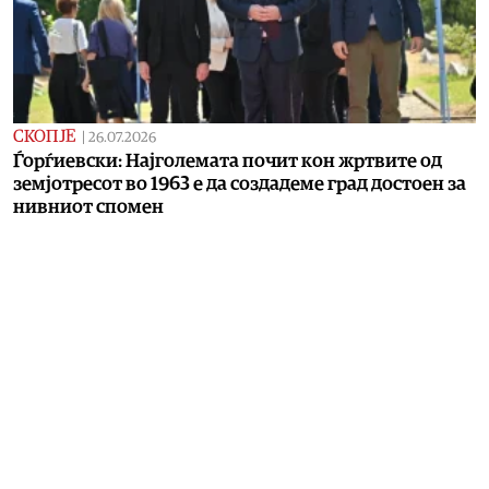
СКОПЈЕ
|
26.07.2026
Ѓорѓиевски: Најголемата почит кон жртвите од
земјотресот во 1963 е да создадеме град достоен за
нивниот спомен