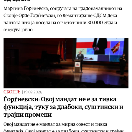
Мартина Ѓорѓиевска, сопругата на градоначалникот на
Скопје Орце Ѓорѓиевски, го демантираше СДСМ дека
чантата што ја носела на отчетот чини 30.000 евра и
очекува јавно
СКОПЈЕ
|
19.02.2026
Ѓорѓиевски: Овој мандат не е за тивка
функција, туку за длабоки, суштински и
трајни промени
Овој мандат не е мандат за мирна совест и тивка
функција. Овој мандат е за длабоки, суштински и трајни