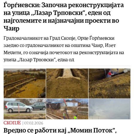
Ѓорѓиевски: Започна реконструкцијата
на улица ,,Лазар Трповски”, еден од
најголемите и најзначајни проекти во
Чаир
Градоначалникот на Град Скопје, Орце Ѓорѓиевски
заедно со градоначалникот на општина Чаир, Изет
Меџити, го означија почетокот на реконструкцијата на
улица „Лазар Трповски“, една од
СКОПЈЕ
|
07.02.2026
Вредно се работи кај „Момин Поток“,