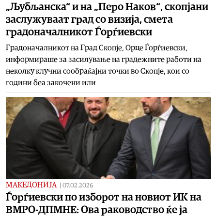
„Љубљанска“ и на „Перо Наков“, скопјани
заслужуваат град со визија, смета
градоначалникот Ѓорѓиевски
Градоначалникот на Град Скопје, Орце Ѓорѓиевски,
информираше за засилување на градежните работи на
неколку клучни сообраќајни точки во Скопје, кои со
години беа закочени или
МАКЕДОНИЈА
|
07.02.2026
Ѓорѓиевски по изборот на новиот ИК на
ВМРО-ДПМНЕ: Ова раководство ќе ја