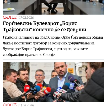
СКОПЈЕ
|
17.02.2026
Ѓорѓиевски: Булеварот „Борис
Трајковски“ конечно ќе се доврши
Градоначалникот на град Скопје, Орце Ѓорѓиевски објави
дека е постигнат договор за конечно довршување на
булеварот Борис Трајковски, еден од најважните
сообраќајни правци во Скопје,
СКОПЈЕ
|
13.02.2026