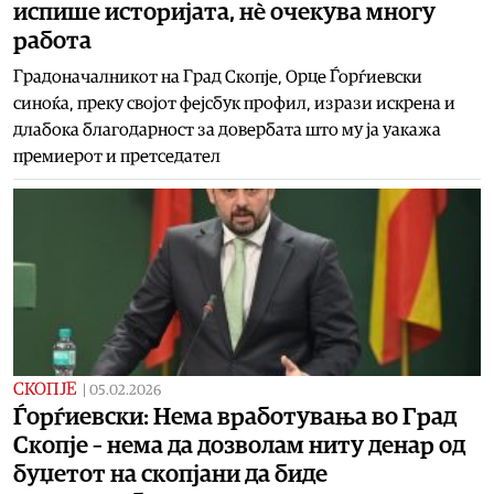
испише историјата, нè очекува многу
работа
Градоначалникот на Град Скопје, Орце Ѓорѓиевски
синоќа, преку својот фејсбук профил, изрази искрена и
длабока благодарност за довербата што му ја уакажа
премиерот и претседател
СКОПЈЕ
|
05.02.2026
Ѓорѓиевски: Нема вработувања во Град
Скопје – нема да дозволам ниту денар од
буџетот на скопјани да биде