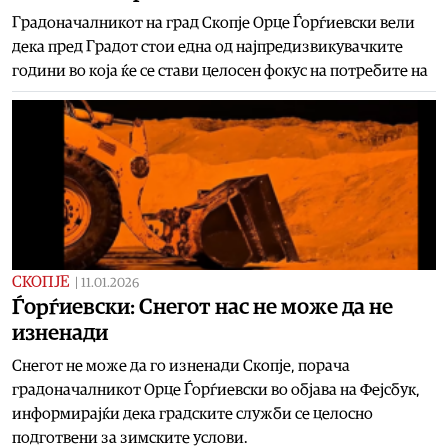
Градоначалникот на град Скопје Орце Ѓорѓиевски вели
дека пред Градот стои една од најпредизвикувачките
години во која ќе се стави целосен фокус на потребите на
СКОПЈЕ
|
11.01.2026
Ѓорѓиевски: Снегот нас не може да не
изненади
Снегот не може да го изненади Скопје, порача
градоначалникот Орце Ѓорѓиевски во објава на Фејсбук,
информирајќи дека градските служби се целосно
подготвени за зимските услови.