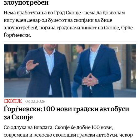
злоупотребен
Нема вработувања во Град Скопје - нема да дозволам
ниту еден денар од буџетот на скопјани да биде
злоупотребен!, порача градоначалникот на Скопје, Орце
Ѓорѓиевски.
СКОПЈЕ
|
03.02.2026
Ѓорѓиевски: 100 нови градски автобуси
за Скопје
Со одлука на Владата, Скопје ќе добие 100 нови,
современи и целосно еколошки градски автобуси, чекор