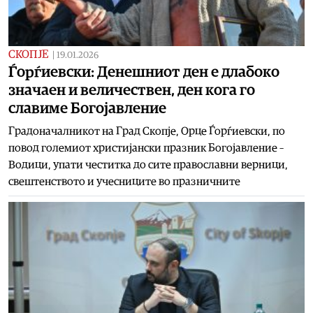
СКОПЈЕ
|
19.01.2026
Ѓорѓиевски: Денешниот ден е длабоко
значаен и величествен, ден кога го
славиме Богојавление
Градоначалникот на Град Скопје, Орце Ѓорѓиевски, по
повод големиот христијански празник Богојавление –
Водици, упати честитка до сите православни верници,
свештенството и учесниците во празничните