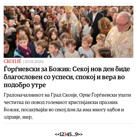
СКОПЈЕ
|
07.01.2026
Ѓорѓиевски за Божик: Секој нов ден биде
благословен со успеси, спокој и вера во
подобро утре
Градоначалникот на Град Скопје, Орце Ѓорѓиевски упати
честитка по повод големиот христијански празник
Божик, посакувајќи во секој дом да има многу љубов и
здравје, мир,
<<
1
2
3
4
5
…
9
>>