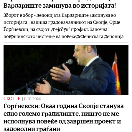
Вардариште заминува во историјата!
Зборот е збор - депонијата Вардариште заминува во
историјата!, напиша градоначалникот на Скопје, Орце
Ѓорѓиевски, на својот „Фејсбук“ профил. Започна
површинското чистење на повеќедецениската депонија
СКОПЈЕ
|
11.01.2026
Ѓорѓиевски: Оваа година Скопје станува
едно големо градилиште, ништо не ме
исполнува повеќе од завршен проект и
задоволни граѓани