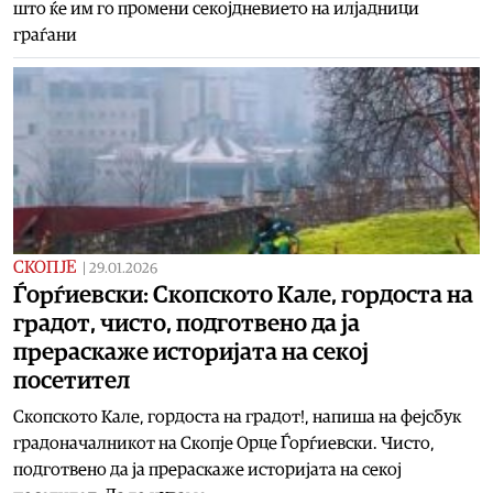
што ќе им го промени секојдневието на илјадници
граѓани
СКОПЈЕ
|
29.01.2026
Ѓорѓиевски: Скопското Кале, гордоста на
градот, чисто, подготвено да ја
прераскаже историјата на секој
посетител
Скопското Кале, гордоста на градот!, напиша на фејсбук
градоначалникот на Скопје Орце Ѓорѓиевски. Чисто,
подготвено да ја прераскаже историјата на секој