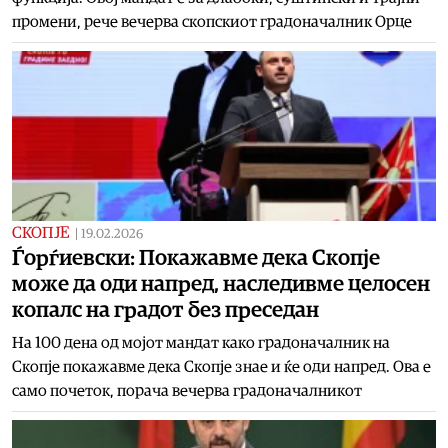
промени, рече вечерва скопскиот градоначалник Орце
СКОПЈЕ
|
19.02.2026
Ѓорѓиевски: Покажавме дека Скопје
може да оди напред, наследивме целосен
копалс на градот без преседан
На 100 дена од мојот мандат како градоначалник на
Скопје покажавме дека Скопје знае и ќе оди напред. Ова е
само почеток, порача вечерва градоначалникот