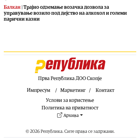
Балкан
|
Трајно одземање возачка дозвола за
управување возило под дејство на алкохол и големи
парични казни
08.08.2026
Свет
|
Повеќе од 178.000 мигранти во последните
неколку месеци ја напуштија Јужна Африка
08.08.2026
Свет
|
Иран: Отворањето на Ормутскиот Теснец зависи
од САД
08.08.2026
Прва Република ДОО Скопје
Останати спортови
|
Катерина Ацевска светска
вицешампионка во џиу-џицу
Импресум
Маркетинг
Контакт
08.08.2026
Услови за користење
Патувања
|
Матера – градот од камен кој како феникс се
Политика на приватност
издигнал од пепелта на срамот, бедата и заборавот
Архива
08.08.2026
Фудбал
|
Убедлив триумф на Тиквеш над Башкими
© 2026 Република. Сите права се задржани.
08.08.2026