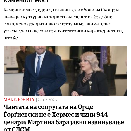
Камениот мост
Камениот мост, еден од главните симболи на Скопје и
значајно културно-историско наследство, ќе добие
современо декоративно осветлување, внимателно
усогласено со неговите архитектонски карактеристики,
што ќе
МАКЕДОНИЈА
|
20.02.2026
Чантата на сопругата на Орце
Ѓорѓиевски не е Хермес и чини 944
денари: Мартина бара јавно извинување
од СДСМ