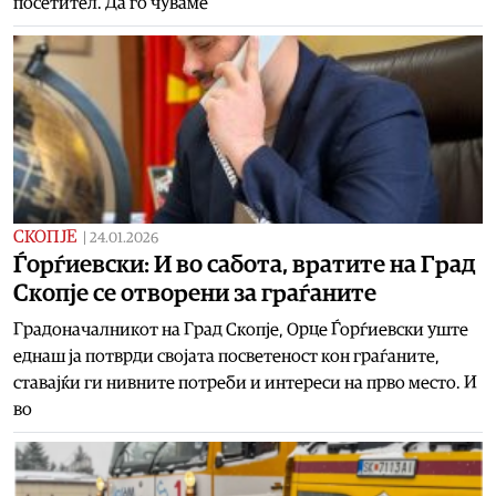
посетител. Да го чуваме
СКОПЈЕ
|
24.01.2026
Ѓорѓиевски: И во сабота, вратите на Град
Скопје се отворени за граѓаните
Градоначалникот на Град Скопје, Орце Ѓорѓиевски уште
еднаш ја потврди својата посветеност кон граѓаните,
ставајќи ги нивните потреби и интереси на прво место. И
во