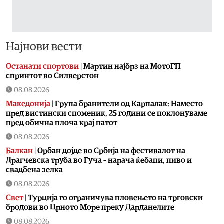
Најнови вести
Останати спортови
|
Мартин најбрз на МотоГП
спринтот во Силверстон
08.08.2026
Македонија
|
Група бранители од Карпалак: Наместо
пред вистински споменик, 25 години се поклонуваме
пред обична плоча крај патот
08.08.2026
Балкан
|
Орбан дојде во Србија на фестивалот на
Драгчевска труба во Гуча – нарача ќебапи, пиво и
свадбена зелка
08.08.2026
Свет
|
Турција го ограничува пловењето на трговски
бродови во Црното Море преку Дарданелите
08.08.2026