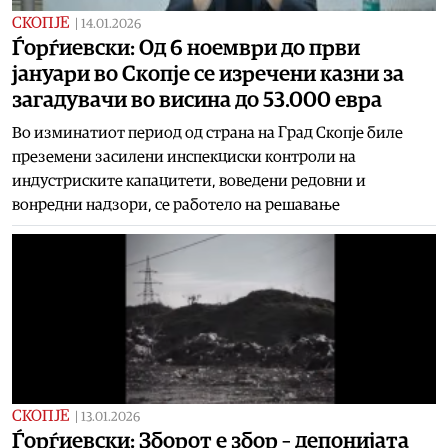
СКОПЈЕ
|
14.01.2026
Ѓорѓиевски: Од 6 ноември до први
јануари во Скопје се изречени казни за
загадувачи во висина до 53.000 евра
Во изминатиот период од страна на Град Скопје биле
преземени засилени инспекциски контроли на
индустриските капацитети, воведени редовни и
вонредни надзори, се работело на решавање
СКОПЈЕ
|
13.01.2026
Ѓорѓиевски: Зборот е збор – депонијата