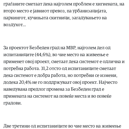
граѓаните сметаат дека најголем проблем е хигиената, на
второ место е јавниот превоз, па урбанизацијата,
паркингот, кучињата скитници, загадувањето на
воздухот…
За проектот Безбеден град на МВР, најголем дел од
испитаниците (44,6%), во чие место на живеење е
применет овој проект, сметаат дека системот е одлична и
потребна работа. 31,2 отсто од испитаниците сметаат
дека системот е добра работа, но потребни се измени,
додека 20,4% не го поддржуваат овој проект. Најчесто
наведувана предлог промена за Безбеден град е
примената на системот на повеќе места и во повеќе
градови.
Две третини од испитаниците во чие место на живеење