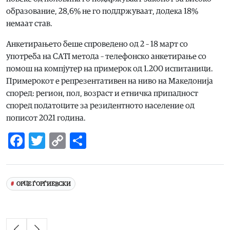
образование, 28,6% не го поддржуваат, додека 18%
немаат став.
Анкетирањето беше спроведено од 2 – 18 март со
употреба на CAТI метода – телефонско анкетирање со
помош на компјутер на примерок од 1.200 испитаници.
Примерокот е репрезентативен на ниво на Македонија
според: регион, пол, возраст и етничка припадност
според податоците за резидентното население од
пописот 2021 година.
Facebook
Twitter
Copy
Share
Link
ОРЦЕ ЃОРЃИЕВСКИ