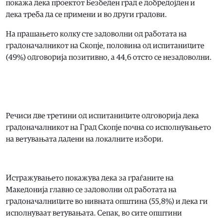
покажа дека проектот Безбеден град е добредојден и
дека треба да се примени и во други градови.
На прашањето колку сте задоволни од работата на
градоначалникот на Скопје, половина од испитаниците
(49%) одговорија позитивно, а 44,6 отсто се незадоволни.
Речиси две третини од испитаниците одговорија дека
градоначалникот на Град Скопје почна со исполнувањето
на ветувањата дадени на локалните избори.
Истражувањето покажува дека за граѓаните на
Македонија главно се задоволни од работата на
градоначалниците во нивната општина (55,8%) и дека ги
исполнуваат ветувањата. Сепак, во сите општини