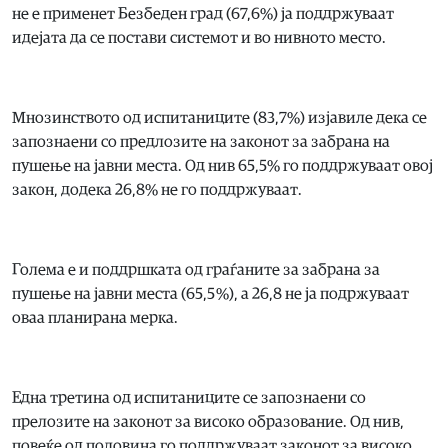
не е применет Безбеден град (67,6%) ја поддржуваат
идејата да се постави системот и во нивното место.
Мнозинството од испитаниците (83,7%) изјавиле дека се
запознаени со предлозите на законот за забрана на
пушење на јавни места. Од нив 65,5% го поддржуваат овој
закон, додека 26,8% не го поддржуваат.
Голема е и поддршката од граѓаните за забрана за
пушење на јавни места (65,5 %), а 26,8 не ја подржуваат
оваа планирана мерка.
Една третина од испитаниците се запознаени со
прелозите на законот за високо образование. Од нив,
повеќе од половина го поддржуваат законот за високо