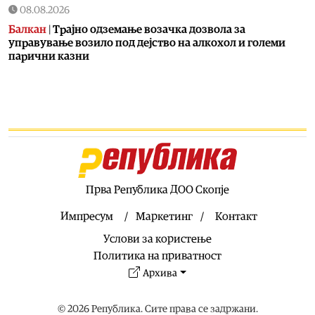
08.08.2026
Балкан
|
Трајно одземање возачка дозвола за
управување возило под дејство на алкохол и големи
парични казни
08.08.2026
Свет
|
Повеќе од 178.000 мигранти во последните
неколку месеци ја напуштија Јужна Африка
08.08.2026
Свет
|
Иран: Отворањето на Ормутскиот Теснец зависи
од САД
08.08.2026
Прва Република ДОО Скопје
Останати спортови
|
Катерина Ацевска светска
вицешампионка во џиу-џицу
Импресум
Маркетинг
Контакт
08.08.2026
Услови за користење
Патувања
|
Матера – градот од камен кој како феникс се
Политика на приватност
издигнал од пепелта на срамот, бедата и заборавот
Архива
08.08.2026
Фудбал
|
Убедлив триумф на Тиквеш над Башкими
© 2026 Република. Сите права се задржани.