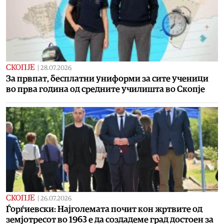
СКОПЈЕ
|
28.07.2026
За првпат, бесплатни униформи за сите ученици
во прва година од средните училишта во Скопје
СКОПЈЕ
|
26.07.2026
Ѓорѓиевски: Најголемата почит кон жртвите од
земјотресот во 1963 е да создадеме град достоен за