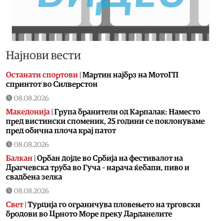
Најнови вести
Останати спортови
|
Мартин најбрз на МотоГП
спринтот во Силверстон
08.08.2026
Македонија
|
Група бранители од Карпалак: Наместо
пред вистински споменик, 25 години се поклонуваме
пред обична плоча крај патот
08.08.2026
Балкан
|
Орбан дојде во Србија на фестивалот на
Драгчевска труба во Гуча – нарача ќебапи, пиво и
свадбена зелка
08.08.2026
Свет
|
Турција го ограничува пловењето на трговски
бродови во Црното Море преку Дарданелите