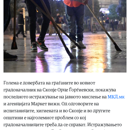
Голема е довербата на граѓаните во новиот
градоначалник на Скопје Орце Ѓорѓиевски, покажува
последното истражување на јавното мислење на
МКД.мк
и агенцијата Маркет вижн. Од одговорите на
испитаниците, хигиената и во Скопје и во другите
општини е најголемиот проблем со кој
градоначалниците треба да се справат. Истражувањето