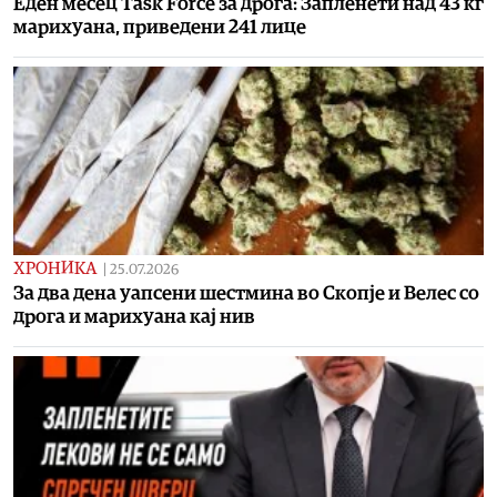
Еден месец Task Force за дрога: Запленети над 43 кг
марихуана, приведени 241 лице
ХРОНИКА
|
25.07.2026
За два дена уапсени шестмина во Скопје и Велес со
дрога и марихуана кај нив