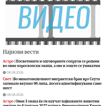
Најнови вести
Астро
|
Посветените и одговорните сопрузи се родени
во овие хороскопски знаци, а еве и зошто се уникатни
08.08.2026
Свет
|
Во минатонеделниот мигрантски бран врз Сеута
загинале вкупно 96 лица, досега идентификувани само
шест
08.08.2026
Астро
|
Овие 3 знака ќе ги научат најважните животни
лекции до 6 јануари 2027 година: Ретроградниот Хирон