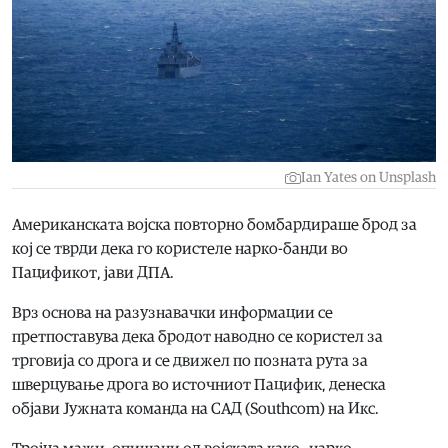
Ian Yates on Unsplash
Американската војска повторно бомбардираше брод за
кој се тврди дека го користеле нарко-банди во
Пацификот, јави ДПА.
Врз основа на разузнавачки информации се
претпоставува дека бродот наводно се користел за
трговија со дрога и се движел по позната рута за
шверцување дрога во источниот Пацифик, денеска
објави Јужната команда на САД (Southcom) на Икс.