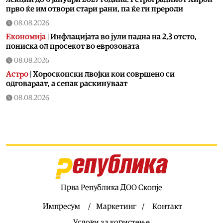
прво ќе им отвори стари рани, па ќе ги прероди
08.08.2026
Економија
|
Инфлацијата во јули падна на 2,3 отсто,
пониска од просекот во еврозоната
08.08.2026
Астро
|
Хороскопски двојки кои совршено си
одговараат, а сепак раскинуваат
08.08.2026
Здравје
|
Кога е идеалното време за оброк?
08.08.2026
Хроника
|
Уапсен возач во врска со сообраќајката во
Скопје во која загина 19-годишен мотоциклист
08.08.2026
Македонија
|
Мисајловски: Вербата на бранителите во
татковината е наша водилка, одлучно да продолжиме
Прва Република ДОО Скопје
да ги чуваме националните интереси
Импресум
Маркетинг
Контакт
08.08.2026
Услови за користење