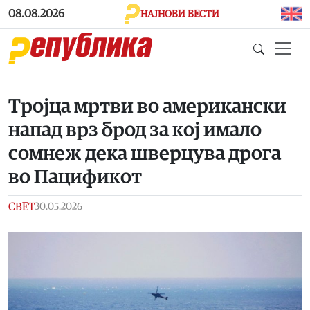
Skip to main content
08.08.2026
НАЈНОВИ ВЕСТИ
Тројца мртви во американски
напад врз брод за кој имало
сомнеж дека шверцува дрога
во Пацификот
СВЕТ
30.05.2026