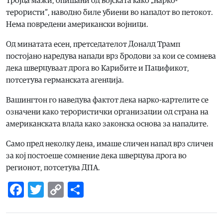
Тројца мажи, опишани од војската како „нарко-
терористи“, наводно биле убиени во нападот во петокот.
Нема повредени американски војници.
Од минатата есен, претседателот Доналд Трамп
постојано наредува напади врз бродови за кои се сомнева
дека шверцуваат дрога во Карибите и Пацификот,
потсетува германската агенција.
Вашингтон го наведува фактот дека нарко-картелите се
означени како терористички организации од страна на
американската влада како законска основа за нападите.
Само пред неколку дена, имаше сличен напад врз сличен
за кој постоеше сомнение дека шверцува дрога во
регионот, потсетува ДПА.
Facebook
Twitter
Copy
Share
Link