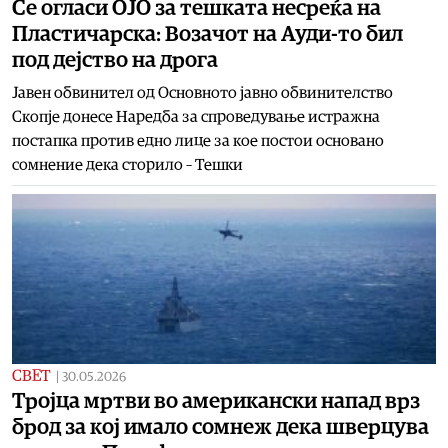
Се огласи ОЈО за тешката несреќа на
Пластичарска: Возачот на Ауди-то бил
под дејство на дрога
Јавен обвинител од Основното јавно обвинителство
Скопје донесе Наредба за спроведување истражна
постапка против едно лице за кое постои основано
сомнение дека сторило – Тешки
СВЕТ
|
30.05.2026
Тројца мртви во американски напад врз
брод за кој имало сомнеж дека шверцува