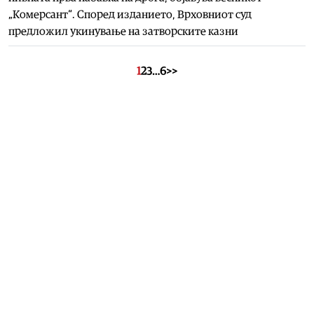
„Комерсант“. Според изданието, Врховниот суд
предложил укинување на затворските казни
1
2
3
…
6
>>