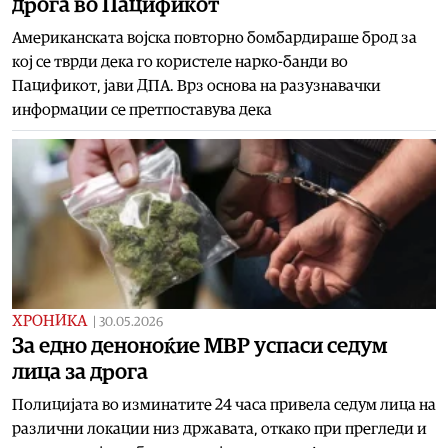
дрога во Пацификот
Американската војска повторно бомбардираше брод за
кој се тврди дека го користеле нарко-банди во
Пацификот, јави ДПА. Врз основа на разузнавачки
информации се претпоставува дека
ХРОНИКА
|
30.05.2026
За едно деноноќие МВР успаси седум
лица за дрога
Полицијата во изминатите 24 часа привела седум лица на
различни локации низ државата, откако при прегледи и