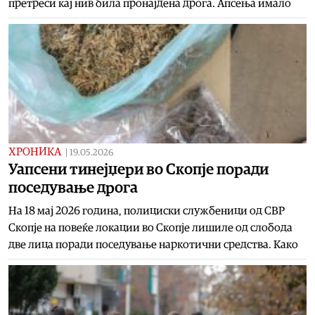
претреси кај нив била пронајдена дрога. Апсења имало
ХРОНИКА
|
19.05.2026
Уапсени тинејџери во Скопје поради
поседување дрога
На 18 мај 2026 година, полициски службеници од СВР
Скопје на повеќе локации во Скопје лишиле од слобода
две лица поради поседување наркотични средства. Како