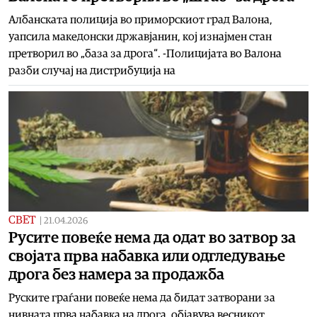
Албанската полиција во приморскиот град Валона,
уапсила македонски државјанин, кој изнајмен стан
претворил во „база за дрога“. -Полицијата во Валона
разби случај на дистрибуција на
СВЕТ
|
21.04.2026
Русите повеќе нема да одат во затвор за
својата прва набавка или одгледување
дрога без намера за продажба
Руските граѓани повеќе нема да бидат затворани за
нивната прва набавка на дрога, објавува весникот