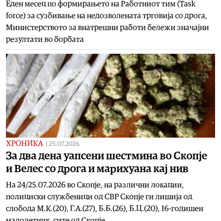
Еден месец по формирањето на Работниот тим (Task
force) за сузбивање на недозволената трговија со дрога,
Министерството за внатрешни работи бележи значајни
резултати во борбата
ХРОНИКА
|
25.07.2026
За два дена уапсени шестмина во Скопје
и Велес со дрога и марихуана кај нив
На 24/25.07.2026 во Скопје, на различни локации,
полициски службеници од СВР Скопје ги лишија од
слобода М.К.(20), Г.А.(27), Б.Б.(26), Б.Ц.(20), 16-годишен
малолетник, сите од Скопје