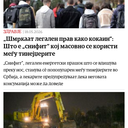
ЗДРАВЈЕ
|
18.05.2026
„Шмркаат легален прав како кокаин“:
Што е „снифит“ кој масовно се користи
меѓу тинејџерите
„Снифит“, легален енергетски прашок што се вдишува
преку нос, станува сè попопуларен меѓу тинејџерите во
Србија, а лекарите предупредуваат дека неговата
консумација може да доведе