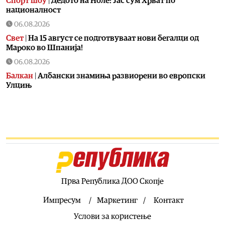
Спорт шоу
|
Дедото на Ноле: Јас сум Хрват по
националност
06.08.2026
Свет
|
На 15 август се подготвуваат нови бегалци од
Мароко во Шпанија!
06.08.2026
Балкан
|
Албански знамиња развиорени во европски
Улцињ
06.08.2026
Балкан
|
Зеленски в сабота во официјална посета на
Србија, ќе се сретне со Вучиќ
06.08.2026
Македонија
|
Помалку првачиња, помалку иднина:
Демографската криза веќе стигна до училишните
клупи
Прва Република ДОО Скопје
06.08.2026
Балкан
|
Први случаи на западнонилска треска во
Импресум
Маркетинг
Контакт
Србија: Две постари лица во Белград хоспитализирани
Услови за користење
со невроинвазивна форма