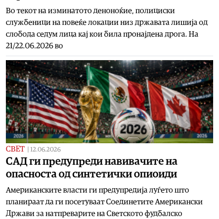
Во текот на изминатото деноноќие, полициски
службеници на повеќе локации низ државата лишија од
слобода седум лица кај кои била пронајдена дрога. На
21/22.06.2026 во
СВЕТ
|
12.06.2026
САД ги предупреди навивачите на
опасноста од синтетички опиоиди
Американските власти ги предупредија луѓето што
планираат да ги посетуваат Соединетите Американски
Држави за натпреварите на Светското фудбалско