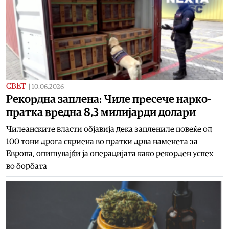
СВЕТ
|
10.06.2026
Рекордна заплена: Чиле пресече нарко-
пратка вредна 8,3 милијарди долари
Чилеанските власти објавија дека заплениле повеќе од
100 тони дрога скриена во пратки дрва наменета за
Европа, опишувајќи ја операцијата како рекорден успех
во борбата