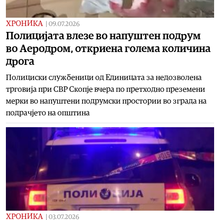
ХРОНИКА
|
09.07.2026
Полицијата влезе во напуштен подрум
во Аеродром, откриена голема количина
дрога
Полициски службеници од Единицата за недозволена
трговија при СВР Скопје вчера по претходно преземени
мерки во напуштени подрумски простории во зграда на
подрачјето на општина
ХРОНИКА
|
03.07.2026