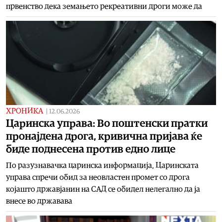
првенство дека земањето рекреативни дроги може да
ХРОНИКА
|
12.06.2026
Царинска управа: Во поштенски пратки
пронајдена дрога, кривична пријава ќе
биде поднесена против едно лице
По разузнавачка царинска информација, Царинската
управа спречи обид за неовластен промет со дрога
којашто државјанин на САД се обидел нелегално да ја
внесе во државава