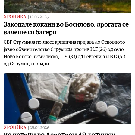
ХРОНИКА
|
12.05.2026
Закопале кокаин во Босилово, дрогата се
вадеше со багери
СВР Струмица поднесе кривична пријава до Основното
јавно обвинителство Струмица против И.Ѓ.(26) од село
Ново Конско, гевгелиско, П.Ч.(33) од Гевгелија и В.С.(51)
од Струмица поради
ХРОНИКА
|
29.04.2026
Во подрум во Аеродром 49-годишен