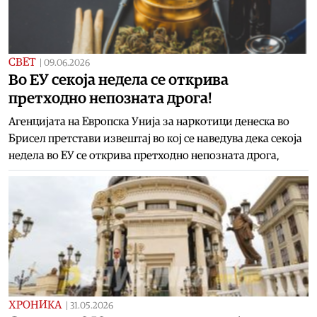
СВЕТ
|
09.06.2026
Во ЕУ секоја недела се открива
претходно непозната дрога!
Агенцијата на Европска Унија за наркотици денеска во
Брисел претстави извештај во кој се наведува дека секоја
недела во ЕУ се открива претходно непозната дрога,
ХРОНИКА
|
31.05.2026