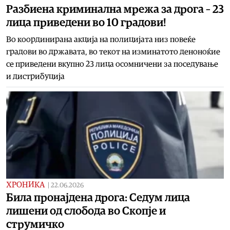
Разбиена криминална мрежа за дрога – 23
лица приведени во 10 градови!
Во координирана акција на полицијата низ повеќе
градови во државата, во текот на изминатото деноноќие
се приведени вкупно 23 лица осомничени за поседување
и дистрибуција
ХРОНИКА
|
22.06.2026
Била пронајдена дрога: Седум лица
лишени од слобода во Скопје и
струмичко