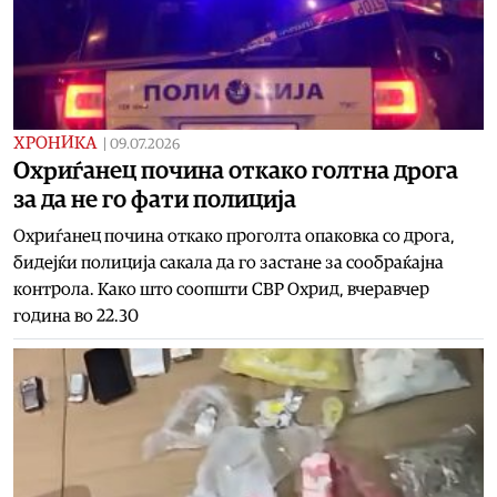
ХРОНИКА
|
09.07.2026
Охриѓанец почина откако голтна дрога
за да не го фати полиција
Охриѓанец почина откако проголта опаковка со дрога,
бидејќи полиција сакала да го застане за сообраќајна
контрола. Како што соопшти СВР Охрид, вчеравчер
година во 22.30