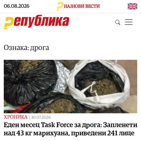
Skip to main content
06.08.2026
НАЈНОВИ ВЕСТИ
Ознака: дрога
ХРОНИКА
|
30.07.2026
Еден месец Task Force за дрога: Запленети
над 43 кг марихуана, приведени 241 лице