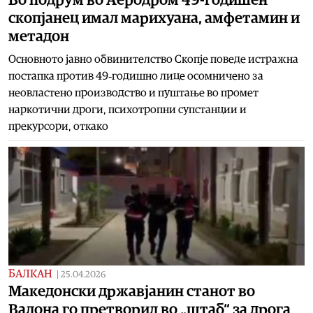
скопјанец имал марихуана, амфетамин и
метадон
Основното јавно обвинителство Скопје поведе истражна
постапка против 49‑годишно лице осомничено за
неовластено производство и пуштање во промет
наркотични дроги, психотропни супстанции и
прекурсори, откако
БАЛКАН
|
25.04.2026
Maкедонски државјанин станот во
Валона го претворил во „штаб“ за дрога