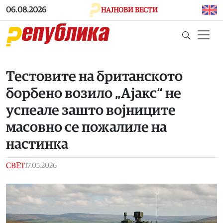
Skip to main content
06.08.2026
НАЈНОВИ ВЕСТИ
Тестовите на британското
борбено возило „Ајакс“ не
успеале зашто војниците
масовно се пожалиле на
настинка
СВЕТ
17.05.2026