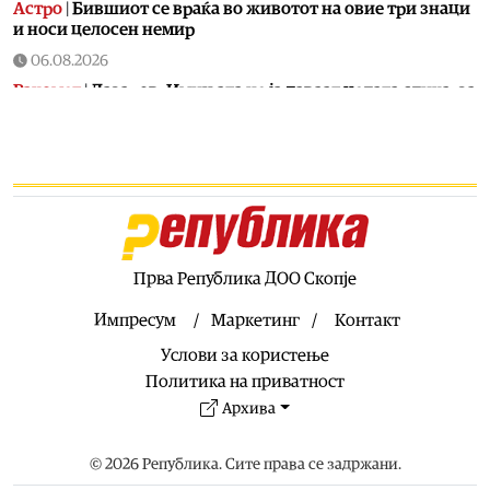
Астро
|
Бившиот се враќа во животот на овие три знаци
и носи целосен немир
06.08.2026
Ракомет
|
Лазаров: Имињата не ја даваат целата слика, за
да се направи тим треба да се работи
06.08.2026
Патувања
|
Топ четири најчисти реки во Македонија:
Каде да се капете, рибарите и уживате ова лето
06.08.2026
Скопје
|
Водно ќе добие моторички парк од паднатите
дрвја од невремето во Скопје
Прва Република ДОО Скопје
06.08.2026
Импресум
Маркетинг
Контакт
Здравје
|
МЗ: Комисија ќе спроведе стручен надзор за
Услови за користење
случајот со родилката од Струмица, ќе биде вклучен и
медицински експерт од соседството
Политика на приватност
Архива
06.08.2026
Кујнски тефтер
|
Подзаборавени јадења од нашите баби
(втор дел)
© 2026 Република. Сите права се задржани.