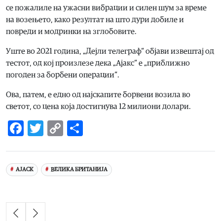
се пожалиле на ужасни вибрации и силен шум за време
на возењето, како резултат на што дури добиле и
повреди и модринки на зглобовите.
Уште во 2021 година, „Дејли телеграф“ објави извештај од
тестот, од кој произлезе дека „Ајакс“ е „приближно
погоден за борбени операции“.
Ова, патем, е едно од најскапите борвени возила во
светот, со цена која достигнува 12 милиони долари.
Facebook
Twitter
Copy
Share
Link
АЈАСК
ВЕЛИКА БРИТАНИЈА