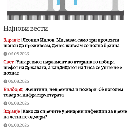
Најнови вести
Здравје
|
Леонид Индов: Ми даваа само три проценти
шанси да преживеам, денес живеам со полна брзина
06.08.2026
Свет
|
Унгарскиот парламент во вторник го избира
шефот на државата, а кандидатот на Тиса сè уште не е
познат
06.08.2026
Билборд
|
Жештини, невремиња и пожари: Сè поголем
товар за инфраструктурата
06.08.2026
Здравје
|
Како да спречите уринарни инфекции за време
на летните одмори?
06.08.2026