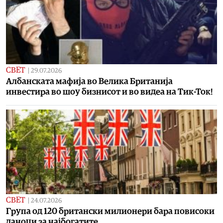
СВЕТ
|
29.07.2026
Aлбанската мафија во Велика Британија
инвестира во шоу бизнисот и во видеа на Тик-Ток!
СВЕТ
|
24.07.2026
Група од 120 британски милионери бара повисоки
даноци за најбогатите