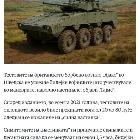
Тестовите на британското борбено возило „Ајакс“ во
Шведска не успеале бидејќи војниците што учествувале
во маневрите, наводно настинале, објави „Тајмс“.
Според изданието, во есента 2021 година, тестовите на
оклопното возило биле прекинати кога од 20 до 80 луѓе
одеднаш се пожалиле на „силна настинка“.
Симптомите на „настинката“ ги принудиле екипажите и
десантната сила да се менуваат на секои 1,5 часа, бидејќи