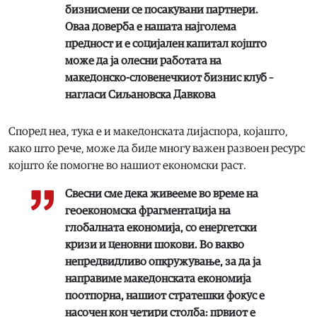
бизнисмени се посакувани партнери.
Оваа доверба е нашата најголема
предност и е социјален капитал којшто
може да ја олесни работата на
македонско-словенечкиот бизнис клуб –
нагласи Сиљановска Давкова
Според неа, тука е и македонската дијаспора, којашто,
како што рече, може да биде многу важен развоен ресурс
којшто ќе помогне во нашиот економски раст.
Свесни сме дека живееме во време на
геоекономска фрагментација на
глобалната економија, со енергетски
кризи и ценовни шокови. Во вакво
непредвидливо опкружување, за да ја
направиме македонската економија
поотпорна, нашиот стратешки фокус е
насочен кон четири столба: првиот е