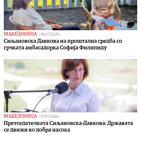
МАКЕДОНИЈА
|
18.07.2026
Сиљановска Давкова на проштална средба со
грчката амбасадорка Софија Филипиду
МАКЕДОНИЈА
|
17.07.2026
Претседателката Сиљановска-Давкова: Државата
се движи во добра насока