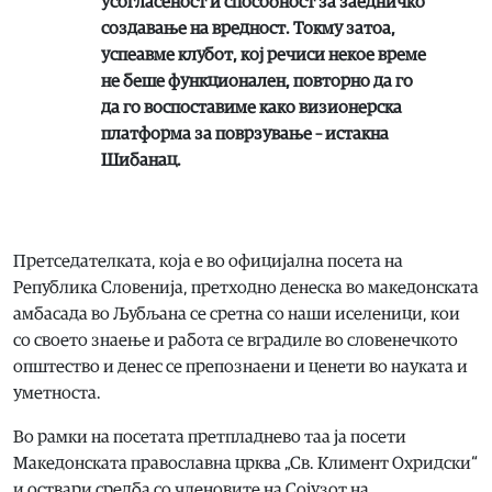
усогласеност и способност за заедничко
создавање на вредност. Токму затоа,
успеавме клубот, кој речиси некое време
не беше функционален, повторно да го
да го воспоставиме како визионерска
платформа за поврзување – истакна
Шибанац.
Претседателката, која е во официјална посета на
Република Словенија, претходно денеска во македонската
амбасада во Љубљана се сретна со наши иселеници, кои
со своето знаење и работа се вградиле во словенечкото
општество и денес се препознаени и ценети во науката и
уметноста.
Во рамки на посетата претпладнево таа ја посети
Македонската православна црква „Св. Климент Охридски“
и оствари средба со членовите на Сојузот на