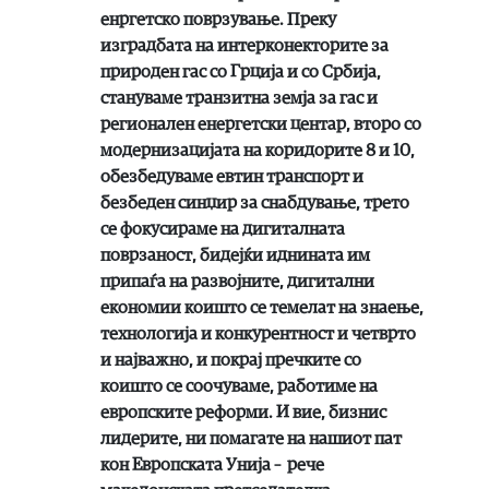
енргетско поврзување. Преку
изградбата на интерконекторите за
природен гас со Грција и со Србија,
стануваме транзитна земја за гас и
регионален енергетски центар, второ со
модернизацијата на коридорите 8 и 10,
обезбедуваме евтин транспорт и
безбеден синџир за снабдување, трето
се фокусираме на дигиталната
поврзаност, бидејќи иднината им
припаѓа на развојните, дигитални
економии коишто се темелат на знаење,
технологија и конкурентност и четврто
и најважно, и покрај пречките со
коишто се соочуваме, работиме на
европските реформи. И вие, бизнис
лидерите, ни помагате на нашиот пат
кон Европската Унија – рече