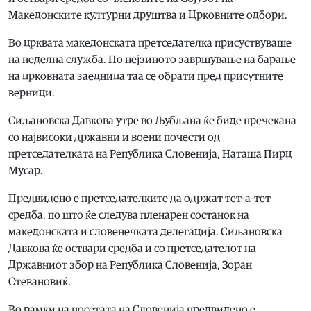
Македонските културни друштва и Црковните одбори.
Во црквата македонската претседателка присуствуваше
на неделна служба. По нејзиното завршување на барање
на црковната заедница таа се обрати пред присутните
верници.
Сиљановска Давкова утре во Љубљана ќе биде пречекана
со највисоки државни и воени почести од
претседателката на Република Словенија, Наташа Пирц
Мусар.
Предвидено е претседателките да одржат тет-а-тет
средба, по што ќе следува пленарен состанок на
македонската и словенечката делегација. Сиљановска
Давкова ќе оствари средба и со претседателот на
Државниот збор на Република Словенија, Зоран
Стевановиќ.
Во рамки на посетата на Словенија предвидено е