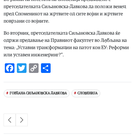
претседателката Сиљановска-Давкова да положи венец
пред Споменикот на жртвите од сите војни и жртвите
поврзани со војните.
Во вторник, претседателката Сиљановска Давкова ќе
одржи предавање на Правниот факултет во Љубљана на
тема: „Уставни трансформации на патот кон ЕУ: Реформи
или уставен инженеринг?“.
Facebook
Twitter
Copy
Share
Link
ГОРДАНА СИЉАНОВСКА ДАВКОВА
СЛОВЕНИЈА