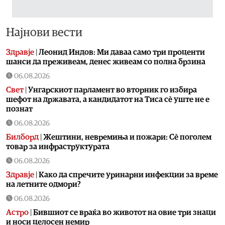
Најнови вести
Здравје
|
Леонид Индов: Ми даваа само три проценти
шанси да преживеам, денес живеам со полна брзина
06.08.2026
Свет
|
Унгарскиот парламент во вторник го избира
шефот на државата, а кандидатот на Тиса сè уште не е
познат
06.08.2026
Билборд
|
Жештини, невремиња и пожари: Сè поголем
товар за инфраструктурата
06.08.2026
Здравје
|
Како да спречите уринарни инфекции за време
на летните одмори?
06.08.2026
Астро
|
Бившиот се враќа во животот на овие три знаци
и носи целосен немир