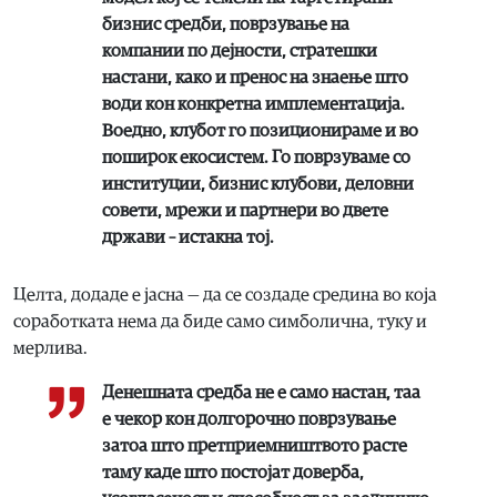
бизнис средби, поврзување на
компании по дејности, стратешки
настани, како и пренос на знаење што
води кон конкретна имплементација.
Воедно, клубот го позиционираме и во
поширок екосистем. Го поврзуваме со
институции, бизнис клубови, деловни
совети, мрежи и партнери во двете
држави – истакна тој.
Целта, додаде е јасна — да се создаде средина во која
соработката нема да биде само симболична, туку и
мерлива.
Денешната средба не е само настан, таа
е чекор кон долгорочно поврзување
затоа што претприемништвото расте
таму каде што постојат доверба,