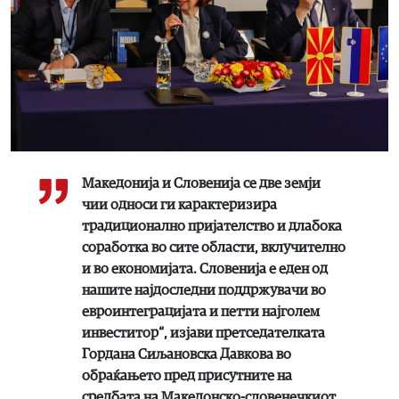
Македонија и Словенија се две земји
чии односи ги карактеризира
традиционално пријателство и длабока
соработка во сите области, вклучително
и во економијата. Словенија е еден од
нашите најдоследни поддржувачи во
евроинтеграцијата и петти најголем
инвеститор“, изјави претседателката
Гордана Сиљановска Давкова во
обраќањето пред присутните на
средбата на Македонско-словенечкиот