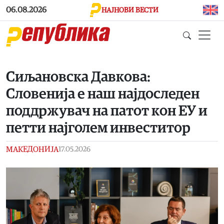
Skip to main content
06.08.2026
НАЈНОВИ ВЕСТИ
Сиљановска Давкова:
Словенија е наш најдоследен
поддржувач на патот кон ЕУ и
петти најголем инвеститор
МАКЕДОНИЈА
17.05.2026