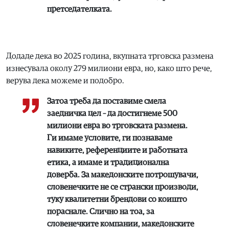
претседателката.
Додаде дека во 2025 година, вкупната трговска размена
изнесувала околу 279 милиони евра, но, како што рече,
верува дека можеме и подобро.
Затоа треба да поставиме смела
заедничка цел – да достигнеме 500
милиони евра во трговската размена.
Ги имаме условите, ги познаваме
навиките, референциите и работната
етика, а имаме и традиционална
доверба. За македонските потрошувачи,
словенечките не се странски производи,
туку квалитетни брендови со коишто
пораснале. Слично на тоа, за
словенечките компании, македонските