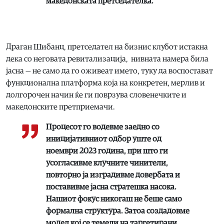
македонската претседателка.
Драган Шибанц, претседател на бизнис клубот истакна
дека со неговата ревитализација, нивната намера била
јасна — не само да го оживеат името, туку да воспостават
функционална платформа која на конкретен, мерлив и
долгорочен начин ќе ги поврзува словенечките и
македонските претприемачи.
Процесот го водевме заедно со
иницијативниот одбор уште од
ноември 2023 година, при што ги
усогласивме клучните чинители,
повторно ја изградивме довербата и
поставивме јасна стратешка насока.
Нашиот фокус никогаш не беше само
формална структура. Затоа создадовме
модел кој се темели на таргетирани