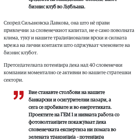
бизнис клуб во Љубљана.
Според Сиљановска Давкова, она што нè прави
привлечни за словенечкиот капитал, не е само поволната
клима, туку и нашите традиционални врски и силната
мрежа на лични контакти што одржуваат членовите на
бизнис клубот.
Претседателката потенцира дека над 40 словенечки
компании моментално се активни во нашите стратешки
сектори.
Вие станавте столбови на нашите
банкарски и осигурителни пазари, а
сега се пробивате и во енергетиката.
Проектите на ГЕМ 1 и нивната работа со
фотоволтаиците покажуваат дека
словенечката експертиза ни помага во
зелената транзиција – потенцира