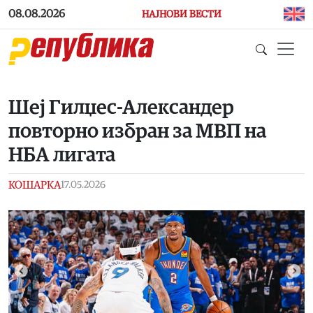
Skip to main content
08.08.2026
НАЈНОВИ ВЕСТИ
Шеј Гилџес-Александер
повторно избран за МВП на
НБА лигата
КОШАРКА
17.05.2026