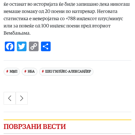
ќе останат во историјата ќе биде запишано дека никогаш
немаше помаку од 20 поени по натпревар. Неговата
статистика е неверојатна со +788 индексот плус/минус
или за повеќе од 100 индекс поени пред вториот
Вембањама.
Facebook
Twitter
Copy
Share
Link
МВП
НБА
ШЕЈ ГИЛЏЕС-АЛЕКСАНДЕР
ПОВРЗАНИ ВЕСТИ