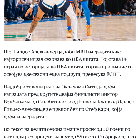
Шеј Гилџес-Александер ја доби МВП наградата како
најкорисен играч сезонава во НБА лигата. Тој стана 14.
играч во историјата на НБА лигата, кој ова признание го
освојува две сезони една по друга, пренесува ЕСПН.
Најдобриот кошаркар на Оклахома Сити, ја доби
наградата пред другите двајца финалисти Виктор
Вембањама од Сан Антонио и од Никола Јокиќ од Денвер.
Гилџес-Александер е првиот бек по Стеф Кари, кој ја
добива наградата.
Во текот на целата сезона имаше просек од 30 поени по
натпревар со процент на шут од 55 отсто. Од бројките што