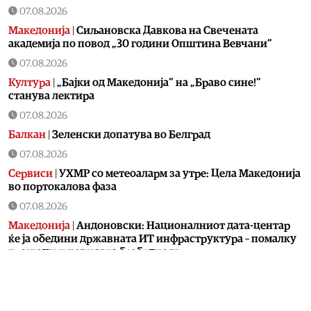
07.08.2026
Македонија
|
Сиљановска Давкова на Свечената
академија по повод „30 години Општина Вевчани“
07.08.2026
Култура
|
„Бајки од Македонија“ на „Браво сине!“
станува лектира
07.08.2026
Балкан
|
Зеленски допатува во Белград
07.08.2026
Сервиси
|
УХМР со метеоаларм за утре: Цела Македонија
во портокалова фаза
07.08.2026
Македонија
|
Андоновски: Националниот дата-центар
ќе ја обедини државната ИТ инфраструктура – помалку
трошоци и повисока безбедност
07.08.2026
Живот
|
Збогум на 24-часовниот ден: Земјата полека се
забавува – еве кога денот би можел да стане 25 часа