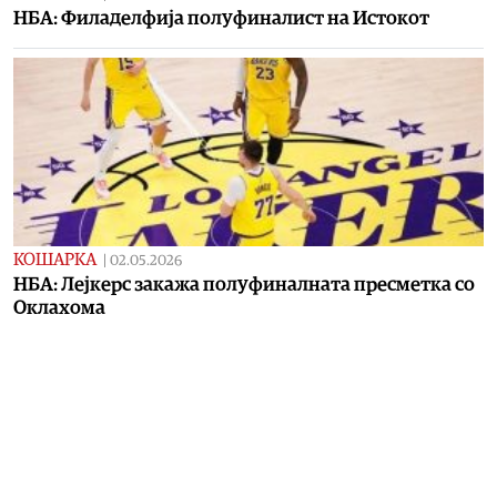
НБА: Филаделфија полуфиналист на Истокот
КОШАРКА
|
02.05.2026
НБА: Лејкерс закажа полуфиналната пресметка со
Оклахома