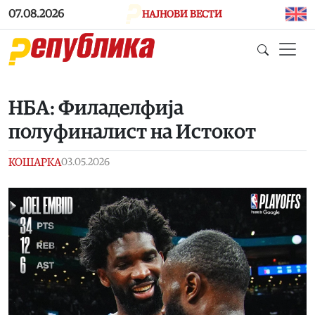
Skip to main content
07.08.2026
НАЈНОВИ ВЕСТИ
НБА: Филаделфија
полуфиналист на Истокот
КОШАРКА
03.05.2026