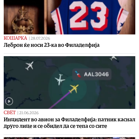
КОШАРКА
|
28.07.2026
Леброн ќе носи 23-ка во Филаделфија
СВЕТ
|
21.06.2026
Инцидент во авион за Филаделфија: патник каснал
друго лице и се обидел да се тепа со сите