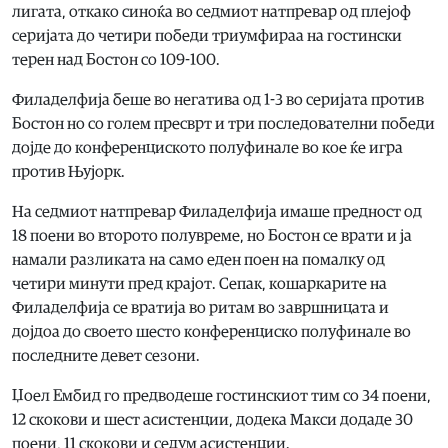
лигата, откако синоќа во седмиот натпревар од плејоф
серијата до четири победи триумфираа на гостински
терен над Бостон со 109-100.
Филаделфија беше во негатива од 1-3 во серијата против
Бостон но со голем пресврт и три последователни победи
дојде до конференциското полуфинале во кое ќе игра
против Њујорк.
На седмиот натпревар Филаделфија имаше предност од
18 поени во второто полувреме, но Бостон се врати и ја
намали разликата на само еден поен на помалку од
четири минути пред крајот. Сепак, кошаркарите на
Филаделфија се вратија во ритам во завршницата и
дојдоа до своето шесто конференциско полуфинале во
последните девет сезони.
Џоел Ембид го предводеше гостинскиот тим со 34 поени,
12 скокови и шест асистенции, додека Макси додаде 30
поени, 11 скокови и седум асистенции.