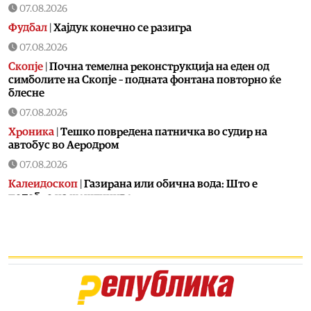
07.08.2026
Фудбал
|
Хајдук конечно се разигра
07.08.2026
Скопје
|
Почна темелна реконструкција на еден од
симболите на Скопје – подната фонтана повторно ќе
блесне
07.08.2026
Хроника
|
Тешко повредена патничка во судир на
автобус во Аеродром
07.08.2026
Калеидоскоп
|
Газирана или обична вода: Што е
подобро на жештиниве
07.08.2026
Свет
|
Украина има 200.000 дезертери
07.08.2026
Калеидоскоп
|
Jадете супа од кучешко месо за спас од
горештините
07.08.2026