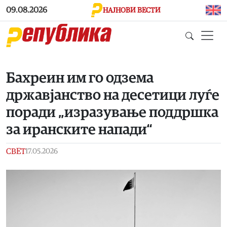
Skip to main content
09.08.2026
НАЈНОВИ ВЕСТИ
Бахреин им го одзема
државјанство на десетици луѓе
поради „изразување поддршка
за иранските напади“
СВЕТ
17.05.2026