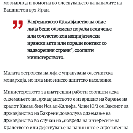
морнарица и помогна во олеснувањето на нападите на
Вашингтон врз Иран.
Бахреинското државјанство на овие
лица беше одземено поради величење
или сочувство кон непријателски
ирански акти или поради контакт со
надворешни страни“, соопшти
министерството.
Малата островска нација е управувана од сунитска
монархија, но има мнозинско шиитско население.
Министерството за внатрешни работи соопшти дека
одземањето на државјанството е извршено на барање на
кралот Хамад бин Иса ал-Калифа. Член 10/3 од Законот за
државјанство на Бахреин дозволува одземање на
државјанство во случаи на „повреда на интересите на
Кралството или дејствување на начин што е спротивен на