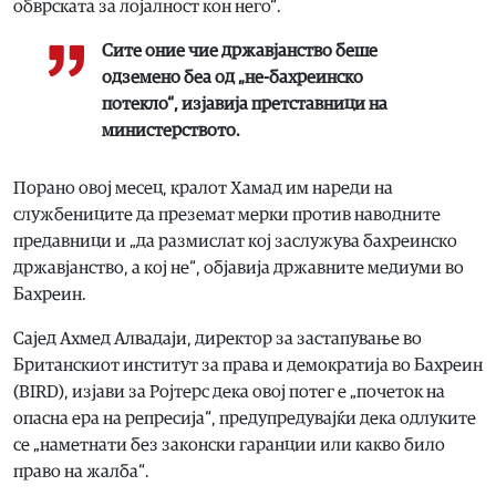
обврската за лојалност кон него“.
Сите оние чие државјанство беше
одземено беа од „не-бахреинско
потекло“, изјавија претставници на
министерството.
Порано овој месец, кралот Хамад им нареди на
службениците да преземат мерки против наводните
предавници и „да размислат кој заслужува бахреинско
државјанство, а кој не“, објавија државните медиуми во
Бахреин.
Сајед Ахмед Алвадаји, директор за застапување во
Британскиот институт за права и демократија во Бахреин
(BIRD), изјави за Ројтерс дека овој потег е „почеток на
опасна ера на репресија“, предупредувајќи дека одлуките
се „наметнати без законски гаранции или какво било
право на жалба“.