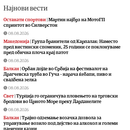
Најнови вести
Останати спортови
|
Мартин најбрз на МотоГП
спринтот во Силверстон
08.08.2026
Македонија
|
Група бранители од Карпалак: Наместо
пред вистински споменик, 25 години се поклонуваме
пред обична плоча крај патот
08.08.2026
Балкан
|
Орбан дојде во Србија на фестивалот на
Драгчевска труба во Гуча – нарача ќебапи, пиво и
свадбена зелка
08.08.2026
Свет
|
Турција го ограничува пловењето на трговски
бродови во Црното Море преку Дарданелите
08.08.2026
Балкан
|
Трајно одземање возачка дозвола за
управување возило под дејство на алкохол и големи
парични казни