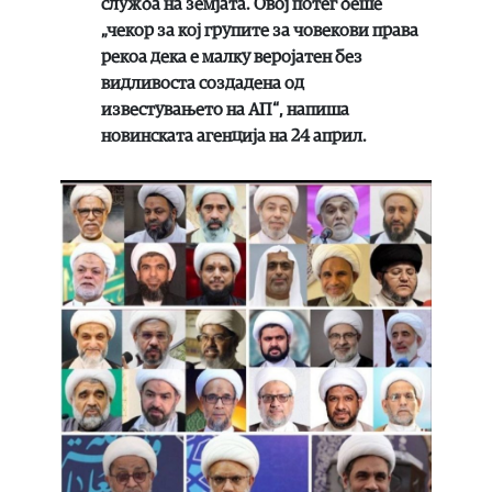
служба на земјата. Овој потег беше
„чекор за кој групите за човекови права
рекоа дека е малку веројатен без
видливоста создадена од
известувањето на АП“, напиша
новинската агенција на 24 април.