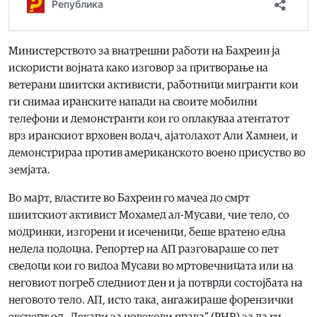
Министерството за внатрешни работи на Бахреин ја
искористи војната како изговор за притворање на
ветерани шиитски активисти, работници мигранти кои
ги снимаа иранските напади на своите мобилни
телефони и демонстранти кои го оплакуваа атентатот
врз иранскиот врховен водач, ајатолахот Али Хамнеи, и
демонстрираа против американското воено присуство во
земјата.
Во март, властите во Бахреин го мачеа до смрт
шиитскиот активист Мохамед ал-Мусави, чие тело, со
модринки, изгорени и исеченици, беше вратено една
недела подоцна. Репортер на АП разговараше со пет
сведоци кои го видоа Мусави во мртовечницата или на
неговиот погреб следниот ден и ја потврди состојбата на
неговото тело. АП, исто така, ангажираше форензички
експерт од „Лекари за човекови права“ (PHR) за да ги