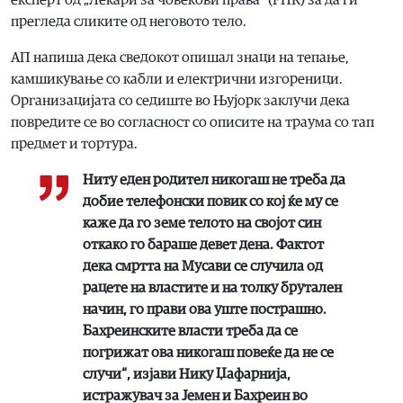
прегледа сликите од неговото тело.
АП напиша дека сведокот опишал знаци на тепање,
камшикување со кабли и електрични изгореници.
Организацијата со седиште во Њујорк заклучи дека
повредите се во согласност со описите на траума со тап
предмет и тортура.
Ниту еден родител никогаш не треба да
добие телефонски повик со кој ќе му се
каже да го земе телото на својот син
откако го бараше девет дена. Фактот
дека смртта на Мусави се случила од
рацете на властите и на толку брутален
начин, го прави ова уште пострашно.
Бахреинските власти треба да се
погрижат ова никогаш повеќе да не се
случи“, изјави Нику Џафарнија,
истражувач за Јемен и Бахреин во