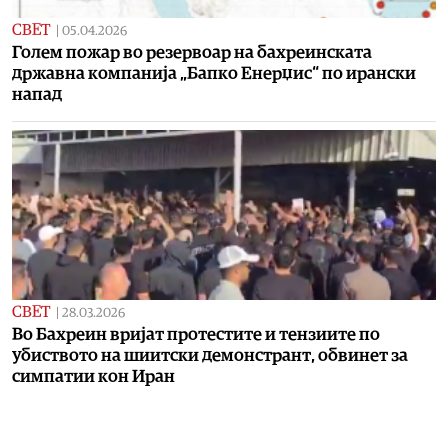
СВЕТ
|
05.04.2026
Голем пожар во резервоар на бахреинската
државна компанија „Бапко Енерџис“ по ирански
напад
СВЕТ
|
28.03.2026
Во Бахреин вријат протестите и тензиите по
убиството на шиитски демонстрант, обвинет за
симпатии кон Иран