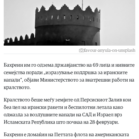
favour-anyula-on-unsplash
Бахреин им го одзема државјанство на 69 лица и нивните
семејства поради „изразување поддршка за иранските
напади“, објави Министерството за внатрешни работи на
кралството.
Кралството беше меѓу земјите од Персискиот Залив кои
беа цел на ирански ракети и беспилотни летала како
одмазда за воздушните напади на САД и Израел врз
Исламската Република што почнаа на 28 февруари.
Бахреин е домаќин на Петтата флота на американската