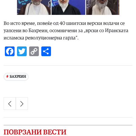
Во исто време, повеќе од 40 шиитски верски водачи се
уапсени во Бахреин, осомничени за „врски со Иранската
исламска револуционерна гарда“.
Facebook
Twitter
Copy
Share
Link
БАХРЕИН
ПОВРЗАНИ ВЕСТИ