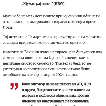
„Хјуман рајтс воч“ (HRW).
Мусави беше меѓу десетиците приведени или обвинети
откако започна американско-израелската војна против
Иран.
Тој исчезна на 19 март откако присуствуваше на молитва
со двајца пријатели, кои остануваат во притвор.
Властите на Бахреин подоцна тврдеа дека бил уапсен под
сомнение за шпионажа за Иран, обвинение кое го
негираше неговото семејство. Тие велат дека тој не
учествувал во политички активности откако беше
ослободен од затвор во април 2024 година.
Како одговор на извештаите на АП, ХРВ
и други, бахреинските власти започнаа
истрага и поднесоа обвиненија против
членови на внатрешната разузнавачка