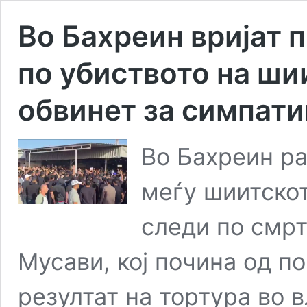
Во Бахреин вријат 
по убиството на ши
обвинет за симпати
Во Бахреин ра
меѓу шиитскот
следи по смрт
Мусави, кој почина од п
резултат на тортура во 