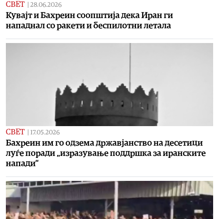
СВЕТ
|
28.06.2026
Кувајт и Бахреин соопштија дека Иран ги
нападнал со ракети и беспилотни летала
СВЕТ
|
17.05.2026
Бахреин им го одзема државјанство на десетици
луѓе поради „изразување поддршка за иранските
напади“