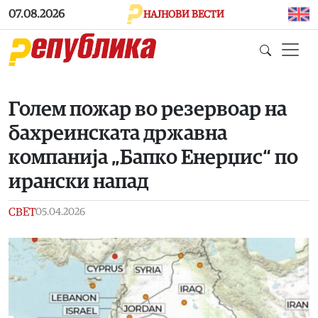
Skip to main content
07.08.2026
НАЈНОВИ ВЕСТИ
Голем пожар во резервоар на
бахреинската државна
компанија „Бапко Енерџис“ по
ирански напад
СВЕТ
05.04.2026