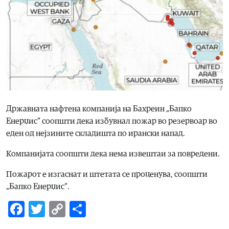
Државната нафтена компанија на Бахреин „Бапко
Енерџис“ соопшти дека избувнал пожар во резервоар во
еден од нејзините складишта по ирански напад.
Компанијата соопшти дека нема извештаи за повредени.
Пожарот е изгаснат и штетата се проценува, соопшти
„Бапко Енерџис“.
Facebook
Twitter
Copy
Share
Link