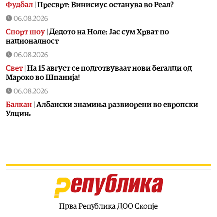
Фудбал
|
Пресврт: Винисиус останува во Реал?
06.08.2026
Спорт шоу
|
Дедото на Ноле: Јас сум Хрват по
националност
06.08.2026
Свет
|
На 15 август се подготвуваат нови бегалци од
Мароко во Шпанија!
06.08.2026
Балкан
|
Албански знамиња развиорени во европски
Улцињ
06.08.2026
Балкан
|
Зеленски в сабота во официјална посета на
Србија, ќе се сретне со Вучиќ
06.08.2026
Македонија
|
Помалку првачиња, помалку иднина:
Демографската криза веќе стигна до училишните
клупи
Прва Република ДОО Скопје
06.08.2026