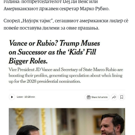
година: потпретседателот Џеј Ди Венс или
Американскиот државен секретар Марко Рубио.
Според „Њујорк тајмс“, сегашниот американски лидер сè
повеќе поставува дилеми за овие прашања.