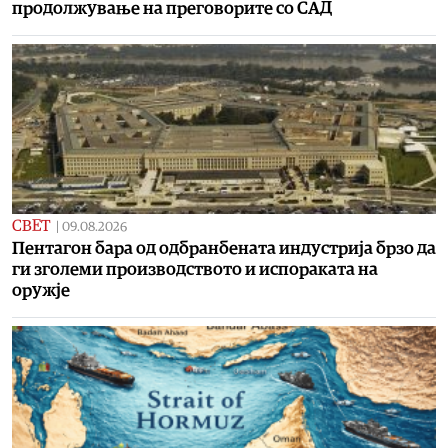
продолжување на преговорите со САД
СВЕТ
|
09.08.2026
Пентагон бара од одбранбената индустрија брзо да
ги зголеми производството и испораката на
оружје