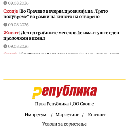
09.08.2026
Скопје
|
Во Драчево вечерва проекција на „Трето
полувреме“ во рамки на киното на отворено
09.08.2026
Живот
|
Дел од граѓаните месецов ќе имаат уште еден
продолжен викенд
09.08.2026
Скопје
|
Следната недела авионски ќе се прска против
комарци во Скопје
09.08.2026
Скопје
|
По пожарот во Волково жителите бараат
запуштените ниви да се расчистуваат или да следуваат
казни
09.08.2026
Сервиси
|
ЦУК: Девет пожари на отворено од кои пет се
Прва Република ДОО Скопје
активни
Импресум
Маркетинг
Контакт
09.08.2026
Услови за користење
Музика
|
„Готик Војсис“ со рафинирана изведба на