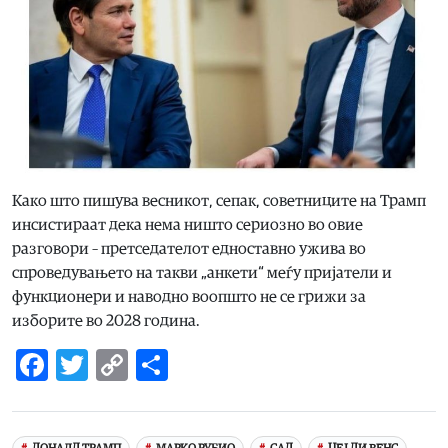
Како што пишува весникот, сепак, советниците на Трамп
инсистираат дека нема ништо сериозно во овие
разговори – претседателот едноставно ужива во
спроведувањето на такви „анкети“ меѓу пријатели и
функционери и наводно воопшто не се грижи за
изборите во 2028 година.
Facebook
Twitter
Copy
Share
Link