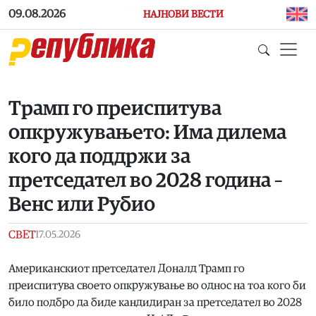
Skip to main content
09.08.2026
НАЈНОВИ ВЕСТИ
Трамп го преиспитува
опкружувањето: Има дилема
кого да поддржи за
претседател во 2028 година –
Венс или Рубио
СВЕТ
17.05.2026
Американскиот претседател Доналд Трамп го
преиспитува своето опкружување во однос на тоа кого би
било подбро да биде кандидиран за претседател во 2028