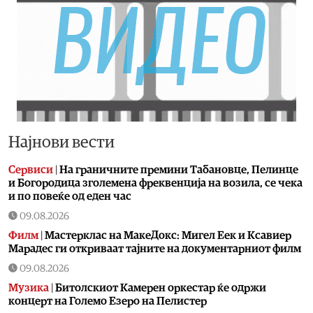
Најнови вести
Сервиси
|
На граничните премини Табановце, Пелинце
и Богородица зголемена фреквенција на возила, се чека
и по повеќе од еден час
09.08.2026
Филм
|
Мастерклас на МакеДокс: Мигел Еек и Ксавиер
Марадес ги откриваат тајните на документарниот филм
09.08.2026
Музика
|
Битолскиот Камерен оркестар ќе одржи
концерт на Големо Езеро на Пелистер