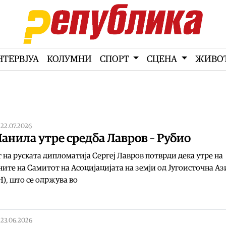
НТЕРВЈУА
КОЛУМНИ
СПОРТ
СЦЕНА
ЖИВО
|
22.07.2026
анила утре средба Лавров – Рубио
на руската дипломатија Сергеј Лавров потврди дека утре на
ите на Самитот на Асоцијацијата на земји од Југоисточна Аз
), што се одржува во
|
23.06.2026