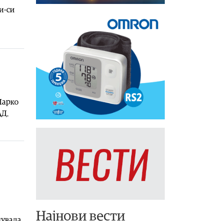
и-си
Марко
АД.
Најнови вести
лувала