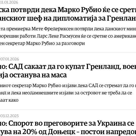
|
11.01.2026
ка потврди дека Марко Рубио ќе се срет
анскиот шеф на дипломатија за Гренла
та премиерка Мете Фредериксен потврди дека данскиот ми
ворешни работи Ларс Леке Расмусен ќе се сретне со америка
н секретар Марко Рубио за разговори
|
07.01.2026
о: САД сакаат да го купат Гренланд, вое
ја останува на маса
иот секретар Марко Рубио изјави дека САД се стремат да го 
нд и дека неодамнешните изјави за островот не треба да се
аат како
|
03.12.2025
о: Спорот во преговорите за Украина се
ува на 20% од Доњецк – постои напредок