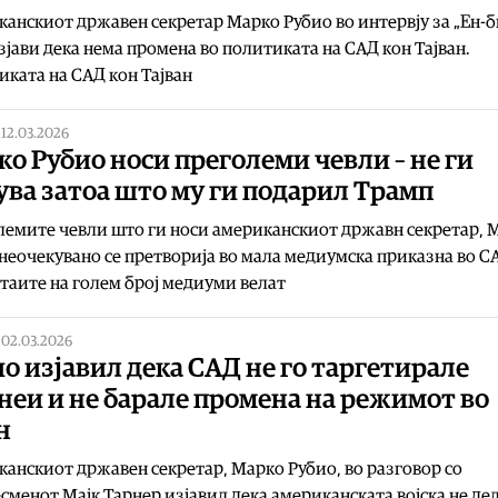
анскиот државен секретар Марко Рубио во интервју за „Ен-б
зјави дека нема промена во политиката на САД кон Тајван.
ката на САД кон Тајван
|
12.03.2026
о Рубио носи преголеми чевли – не ги
ва затоа што му ги подарил Трамп
емите чевли што ги носи американскиот државн секретар, 
неочекувано се претворија во мала медиумска приказна во С
аите на голем број медиуми велат
|
02.03.2026
о изјавил дека САД не го таргетирале
еи и не барале промена на режимот во
н
анскиот државен секретар, Марко Рубио, во разговор со
сменот Мајк Тарнер изјавил дека американската војска не де