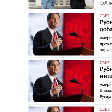
САД, в
СВЕТ
Руби
доб
Америк
претсе
одржан
СВЕТ
Руби
ини
Америк
Доналд
Русија
СВЕТ