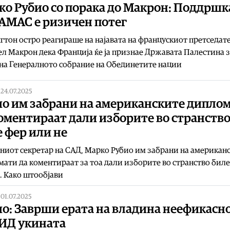
ко Рубио со порака до Макрон: Поддршк
ХАМАС е ризичен потег
тон остро реагираше на најавата на францускиот претседат
л Макрон дека Франција ќе ја признае Државата Палестина 
на Генералното собрание на Обединетите нации
|
24.07.2025
ио им забрани на американските дипло
оментираат дали изборите во странств
 фер или не
иот секретар на САД, Марко Рубио им забрани на американ
ати да коментираат за тоа дали изборите во странство биле
. Како штообјави
|
01.07.2025
о: Заврши ерата на владина неефикасно
ИД укината