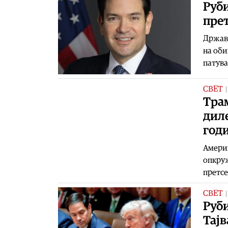
Руби
прет
Државн
на оби
патува
СВЕТ
Тра
диле
годи
Америк
опкруж
претсе
СВЕТ
Руби
Тајв