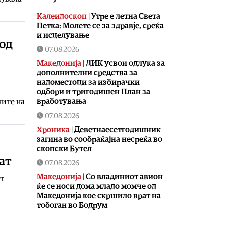
Калеидоскоп
|
Утре е летна Света
Петка: Молете се за здравје, среќа
и исцелување
 од
07.08.2026
Македонија
|
ДИК усвои одлука за
дополнителни средства за
надоместоци за избирачки
одбори и тригодишен План за
вработувања
ните на
07.08.2026
Хроника
|
Деветнаесетгодишник
загина во сообраќајна несреќа во
скопски Бутел
ат
07.08.2026
Македонија
|
Со владиниот авион
т
ќе се носи дома младо момче од
а
Македонија кое скршило врат на
тобоган во Бодрум
07.08.2026