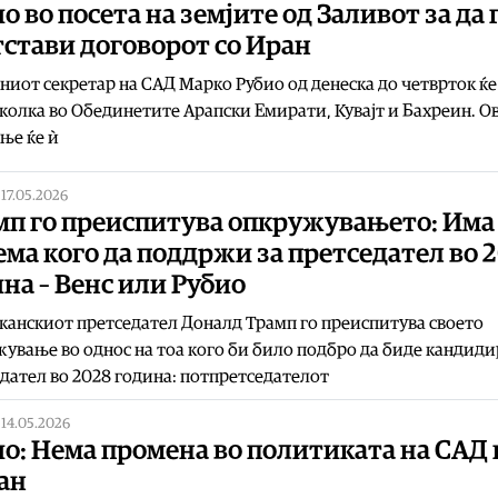
о во посета на земјите од Заливот за да 
стави договорот со Иран
иот секретар на САД Марко Рубио од денеска до четврток ќе
колка во Обединетите Арапски Емирати, Кувајт и Бахреин. О
ње ќе ѝ
|
17.05.2026
мп го преиспитува опкружувањето: Има
ма кого да поддржи за претседател во 
на – Венс или Рубио
анскиот претседател Доналд Трамп го преиспитува своето
ување во однос на тоа кого би било подбро да биде кандиди
дател во 2028 година: потпретседателот
|
14.05.2026
о: Нема промена во политиката на САД 
ан