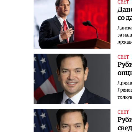
СВЕТ
Данс
со д
Данска
за над
државе
СВЕТ
Руби
опци
Државн
Гренла
толкув
СВЕТ
Руби
свед