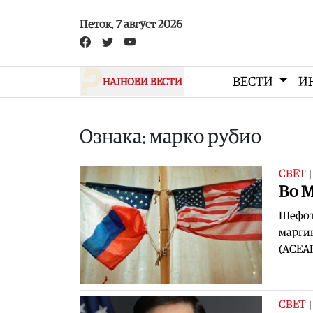
Skip to main content
Петок, 7 август 2026
ВЕСТИ
И
НАЈНОВИ ВЕСТИ
Ознака: марко рубио
СВЕТ
Во М
Шефот 
маргин
(АСЕАН
СВЕТ