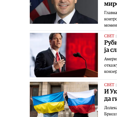
миро
Главна
контро
момент
СВЕТ
Руби
ја с
Америк
откажу
конзер
СВЕТ
И Ук
да г
Додека
Брисел