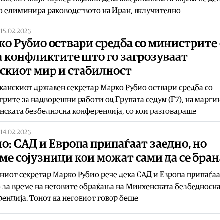
го елиминира раководството на Иран, вклучително
|
15.02.2026
о Рубио оствари средба со министрите
а конфликтите што го загрозуваат
скиот мир и стабилност
анскиот државен секретар Марко Рубио оствари средба со
рите за надворешни работи од Групата седум (Г7), на марги
ската безбедносна конференција, со кои разговараше
|
14.02.2026
о: САД и Европа припаѓаат заедно, но
ме сојузници кои можат сами да се бран
иот секретар Марко Рубио рече дека САД и Европа припаѓаа
 за време на неговите обраќања на Минхенската безбедносн
енција. Тонот на неговиот говор беше