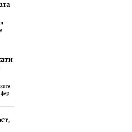
07.08.2026
ата
Хроника
|
Ја истепал, па избркал
од дома со се децата
07.08.2026
ел
за
Фудбал
|
Салах во Трабзон
претставен како султан
07.08.2026
Свет
|
Турција, Саудиска Арабија и
Пакистан денеска ќе потпишат
мати
договор за меѓусебна одбрана
о
07.08.2026
ските
 фер
ст,