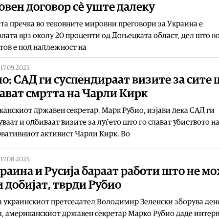
вен договор сè уште далеку
та пречка во тековните мировни преговори за Украина е
лата врз околу 20 проценти од Доњецката област, дел што в
ов е под надлежност на
|
17.09.2025
о: САД ги суспендираат визите за сите
лават смртта на Чарли Кирк
анскиот државен секретар, Марк Рубио, изјави дека САД ги
ваат и одбиваат визите за луѓето што го слават убиството н
вативниот активист Чарли Кирк. Во
|
17.08.2025
раина и Русија бараат работи што не м
и добијат, тврди Рубио
 украинскиот претседател Володимир Зеленски зборува дене
, американскиот државен секретар Марко Рубио даде интерв