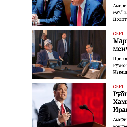
Америк
њуз“ и
Полити
СВЕТ
Марк
мену
Прегол
Рубио 
Извешт
СВЕТ
Руби
Хамн
Ира
Aмерик
конгре