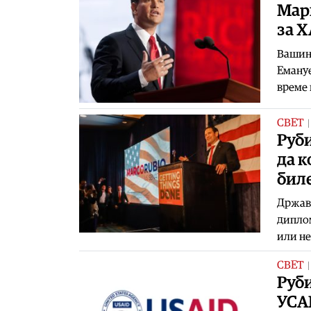
Мар
за 
Вашинг
Емануе
време 
СВЕТ
Руб
да к
биле
Државн
диплом
или не
СВЕТ
Руби
УСА