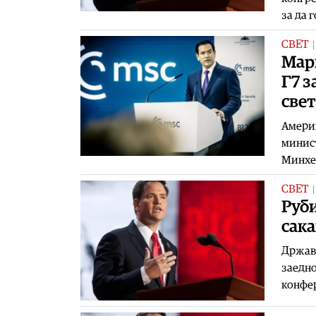
за да 
СВЕТ
Марк
Г7 з
свет
Америк
минист
Минхен
СВЕТ
Руби
сака
Државн
заедно
конфер