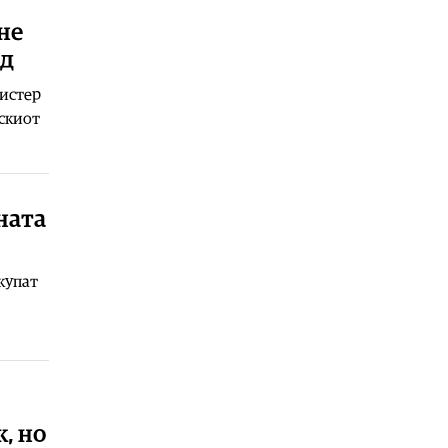
Македонија
|
ДУИ бара да се вратат
не
таблите на албански јазик на
граничните премини
нд
07.08.2026
нистер
Економија
|
Инфлацијата забави:
нскиот
Во јули изнесувала 2.3 отсто
07.08.2026
Економија
|
Нема потреба од
воведување нови интервентни
ната
мерки, ценовните движења се
стабилни
07.08.2026
купат
Македонија
|
Едно од „децата“ на
Филипче од Ново Село е внук на
Вице Заев и менаџер на неговата
фирма
07.08.2026
Балкан
|
По тридневниот спектакл
, но
на стадионот Кошево