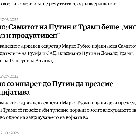
о кое ги коментираше резултатите од завчерашниот
|
17.08.2025
о: Самитот на Путин и Трамп беше „мн
ар и продуктивен“
анскиот државен секретар Марко Рубио изјави дека Самито
дателите на Русија и САД, Владимир Путин и Доналд Трамп,
 на 15 август на Алјаска,
|
27.07.2025
о со ишарет до Путин да преземе
цијатива
анскиот државен секретар Марко Рубио изјави дека претсе
 Трамп сè повеќе губи трпение поради одолговлекувањето н
 во однос на завршувањето на војната во
|
25.07.2025