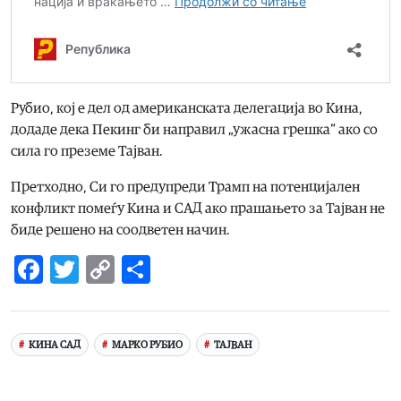
Рубио, кој е дел од американската делегација во Кина,
додаде дека Пекинг би направил „ужасна грешка“ ако со
сила го преземе Тајван.
Претходно, Си го предупреди Трамп на потенцијален
конфликт помеѓу Кина и САД ако прашањето за Тајван не
биде решено на соодветен начин.
Facebook
Twitter
Copy
Share
Link
КИНА САД
МАРКО РУБИО
ТАЈВАН