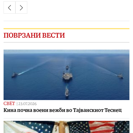
ПОВРЗАНИ ВЕСТИ
СВЕТ
|
23.07.2026
Кина почна воени вежби во Тајванскиот Теснец