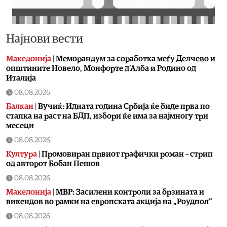
Најнови вести
Македонија
|
Меморандум за соработка меѓу Делчево и
општините Новело, Монфорте д’Алба и Родино од
Италија
08.08.2026
Балкан
|
Вучиќ: Идната година Србија ќе биде прва по
стапка на раст на БДП, избори ќе има за најмногу три
месеци
08.08.2026
Култура
|
Промовиран првиот графички роман – стрип
од авторот Бобан Пешов
08.08.2026
Македонија
|
МВР: Засилени контроли за брзината и
викендов во рамки на европската акција на „Роудпол“
08.08.2026