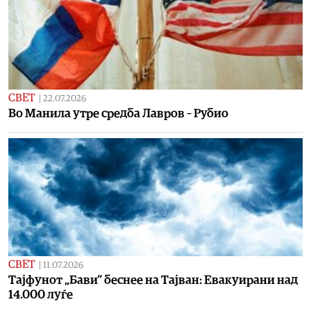
СВЕТ
|
22.07.2026
Во Манила утре средба Лавров – Рубио
СВЕТ
|
11.07.2026
Тајфунот „Бави“ беснее на Тајван: Евакуирани над
14.000 луѓе