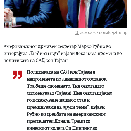
facebook / donald-j.-trump
Американскиот државен секретар Марко Рубио во
интервју за „Ен-би-си њуз“ изјави дека нема промена во
политиката на САД кон Тајван.
Политиката на САД кон Тајван е
непроменета по денешниот состанок.
Тоа беше споменато. Тие секогаш го
споменуваат (Тајван). Ние секогаш јасно
го искажуваме нашиот став и
преминуваме на други теми“, изјави
Рубио по средбата на американскиот
претседател Доналд Трамп со
кинескиот колега Си Џинпинг во