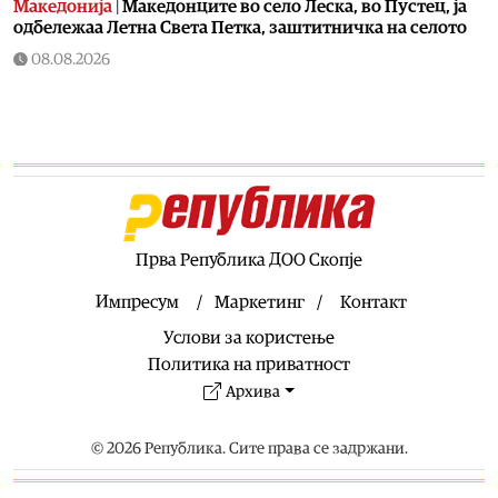
Македонија
|
Македонците во село Леска, во Пустец, ја
одбележаа Летна Света Петка, заштитничка на селото
08.08.2026
Македонија
|
Филипче: Карпалак не смее да биде само
датум во календарот, мирот се гради со одговорност, а
не со поделби
08.08.2026
Македонија
|
11 пожари на отворен простор, од кои три
се активни – изгаснат пожарот кај село Чифлик
08.08.2026
Прва Република ДОО Скопје
Балкан
|
„Корча плус“: Пустец заборавен, се соочува со
недостаток на инвестиции во инфраструктурата
Импресум
Маркетинг
Контакт
08.08.2026
Услови за користење
Свет
|
Сестрата на Ким Џонг Ун: Cеверна Кореја ќе даде
Политика на приватност
соодветен одговор на милитаризацијата на Јапонија
Архива
08.08.2026
Свет
|
Нападите на Јемен ја затворија германската
© 2026 Република. Сите права се задржани.
рафинерија во Саудиска Арабија
08.08.2026