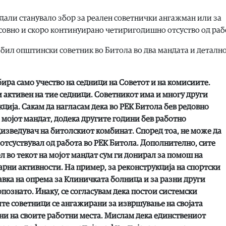
 дали станувало збор за реален советнички ангажман или за
асовно и скоро континуирано четиригодишно отсуство од раб
бил општински советник во Битола во два мандата и детално
ира само учество на седници на Советот и на комисиите.
и активен на тие седници. Советникот има и многу други
ција. Сакам да нагласам дека во РЕК Битола бев редовно
а мојот мандат, додека другите години бев работно
изведувач на битолскиот комбинат. Според тоа, не може да
 отсуствувал од работа во РЕК Битола. Дополнително, сите
л во текот на мојот мандат сум ги донирал за помош на
рни активности. На пример, за реконструкција на спортски
авка на опрема за Клиничката болница и за разни други
познато. Инаку, се согласувам дека постои системски
те советници се ангажирани за извршување на својата
ни на своите работни места. Мислам дека единствениот