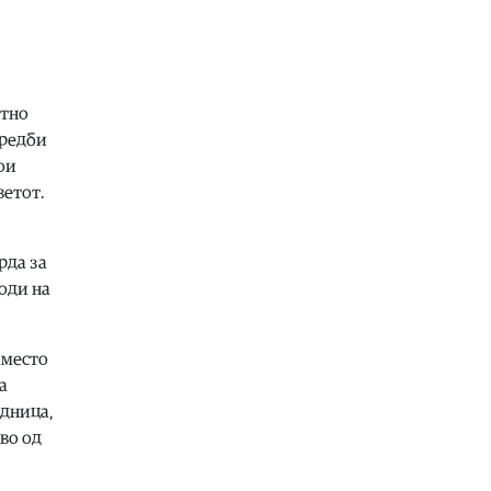
07.08.2026
Хроника
|
Деветнаесетгодишник
загина во сообраќајна несреќа во
скопски Бутел
07.08.2026
отно
средби
Македонија
|
Со владиниот авион
ќе се носи дома младо момче од
ои
Македонија кое скршило врат на
ветот.
тобоган во Бодрум
07.08.2026
рда за
Македонија
|
ДУИ бара да се вратат
таблите на албански јазик на
оди на
граничните премини
07.08.2026
аместо
Економија
|
Инфлацијата забави:
а
Во јули изнесувала 2.3 отсто
едница,
07.08.2026
во од
Економија
|
Нема потреба од
воведување нови интервентни