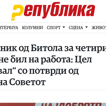
НТЕРВЈУА
КОЛУМНИ
СПОРТ
СЦЕНА
ЖИВО
ик од Битола за четир
не бил на работа: Цел
ал“ со потврди од
на Советот