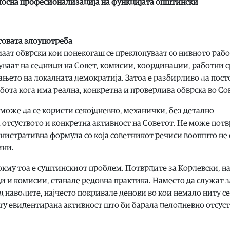
елосна професионализација на функцијата општински
еговата злоупотреба
маат обврски кои понекогаш се преклопуваат со нивното раб
вуваат на седници на Совет, комисии, координации, работни 
њето на локалната демократија. Затоа е разбирливо да пост
ота кога има реална, конкретна и проверлива обврска во Со
 може да се користи секојдневно, механички, без детално
а отсуството и конкретна активност на Советот. Не може потв
нистративна формула со која советникот речиси воопшто не 
ини.
кму тоа е суштинскиот проблем. Потврдите за Корлевски, н
и и комисии, станале редовна практика. Наместо да служат з
д наводите, најчесто покривале денови во кои немало ниту с
иту евидентирана активност што би барала целодневно отсуст