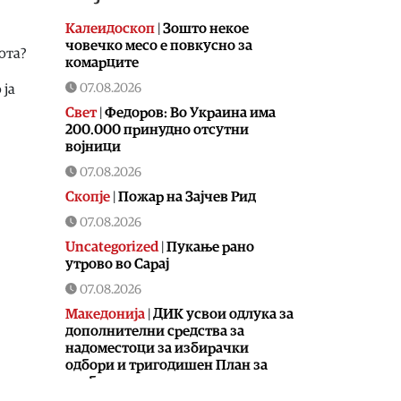
Калеидоскоп
|
Зошто некое
човечко месо е повкусно за
ота?
комарците
07.08.2026
 ја
Свет
|
Федоров: Во Украина има
200.000 принудно отсутни
војници
07.08.2026
Скопје
|
Пожар на Зајчев Рид
07.08.2026
Uncategorized
|
Пукање рано
утрово во Сарај
07.08.2026
Македонија
|
ДИК усвои одлука за
дополнителни средства за
надоместоци за избирачки
одбори и тригодишен План за
вработувања