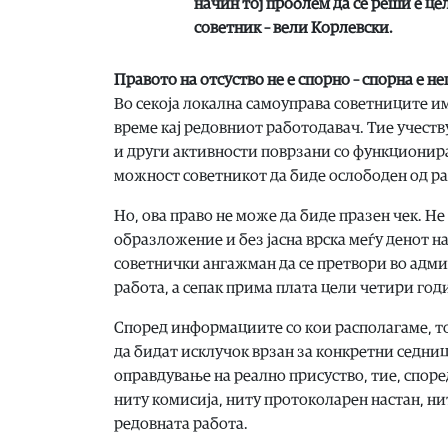
начин тој проблем да се реши е ц
советник – вели Корлевски.
Правото на отсуство не е спорно – спорна е н
Во секоја локална самоуправа советниците и
време кај редовниот работодавач. Тие учест
и други активности поврзани со функционира
можност советникот да биде ослободен од раб
Но, ова право не може да биде празен чек. Не
образложение и без јасна врска меѓу денот н
советнички ангажман да се претвори во адми
работа, а сепак прима плата цели четири год
Според информациите со кои располагаме, то
да бидат исклучок врзан за конкретни седниц
оправдување на реално присуство, тие, споре
ниту комисија, ниту протоколарен настан, н
редовната работа.