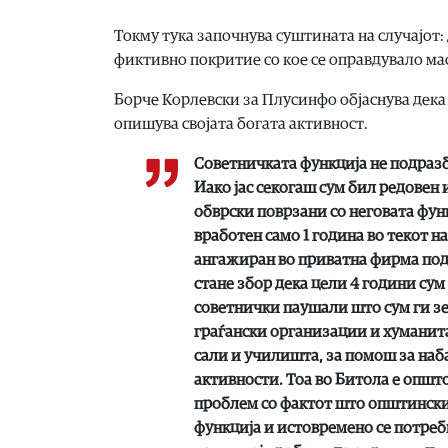
Токму тука започнува суштината на случајот:
фиктивно покритие со кое се оправдувало м
Борче Корлевски за Плусинфо објаснува дека 
опишува својата богата активност.
Советничката функција не подразб
Иако јас секогаш сум бил редовен 
обврски поврзани со неговата функ
вработен само 1 година во текот н
ангажиран во приватна фирма под
стане збор дека цели 4 години сум
советнички паушали што сум ги зе
граѓански организации и хуманита
сали и училишта, за помош за наб
активности. Тоа во Битола е општо
проблем со фактот што општински
функција и истовремено се потреб