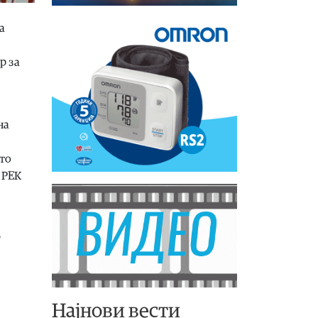
а
р за
на
ото
 РЕК
Најнови вести