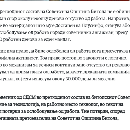
претходниот состав на Советот на Општина Битола не е обичн
н спор околу неколку денови отсуство од работа. Напротив,
 во материјалот што му е достапен на Плусинфо, станува збо
ослободување од работа поради советнички ангажман, преку
00 работни денови за еден мандат.
ик има право да биде ослободен од работа кога присуствува 
ијална активност. Тоа право постои во законот и е логично.
о во механизам за речиси континуирано отсуство од редовн
увал да прима плата од работодавачот, државната компанија
аушал, кој сега изнесува околу 30.000 денари месечно.
оветник од СДСМ во претходниот состав на битолскиот Совет
ие за технологија, на работно место технолог, во текот на
потврди за ослободување од работа. Тие потврди, според
огашната претседателка на Советот на Општина Битола,