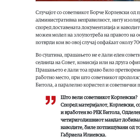
Случајот со советникот Борче Корлевски од 
административна неправилност, ниту изолира
според доставената документација и наводите
можен модел на злоупотреба на правото на 
потврди кои во овој случај опфаќаат околу 7
Во суштина, прашањето не е дали еден советн
седница на Совет, комисија или на друга офиц
Прашањето е дали тоа право било претворен
работно место, при што советникот продолж
Битола, а паралелно користел и советнички п
Што вели советникот Корлевски?
Според материјалот, Корлевски, с
и вработен во РЕК Битола, Одделен
четиригодишниот мандат добивал 
наводите, биле потпишувани од т
Габриела Илиевска.