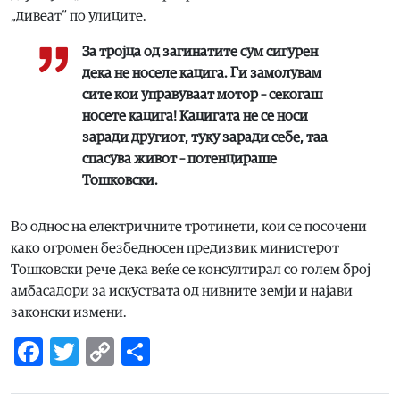
„дивеат“ по улиците.
За тројца од загинатите сум сигурен
дека не носеле кацига. Ги замолувам
сите кои управуваат мотор – секогаш
носете кацига! Кацигата не се носи
заради другиот, туку заради себе, таа
спасува живот – потенцираше
Тошковски.
Во однос на електричните тротинети, кои се посочени
како огромен безбедносен предизвик министерот
Тошковски рече дека веќе се консултирал со голем број
амбасадори за искуствата од нивните земји и најави
законски измени.
Facebook
Twitter
Copy
Share
Link