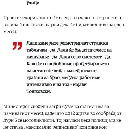
улици.
Првите чекори коишто ќе следат во делот на странските
возила, Тошковски, најави дека ќе бидат видливи за еден
месец.
Дали камерите регистрираат странски
таблички – да. Дали ќе бидат предмет на
казнување – да. Дали се во системот – да.
Како ќе го подобриме процесуирањето
на истиот ќе видат македонските
граѓани за брзо, меѓутоа работиме
интензивно и на тоа – изјави
Тошковски.
Министерот сподели загрижувачка статистика за
изминатиот месец, каде што од 12 жртви во сообраќајот,
дури 5 се мотоциклисти. Тој нагласи дека полицијата ќе
дејствува „максимално репресивно“ кон оние кои