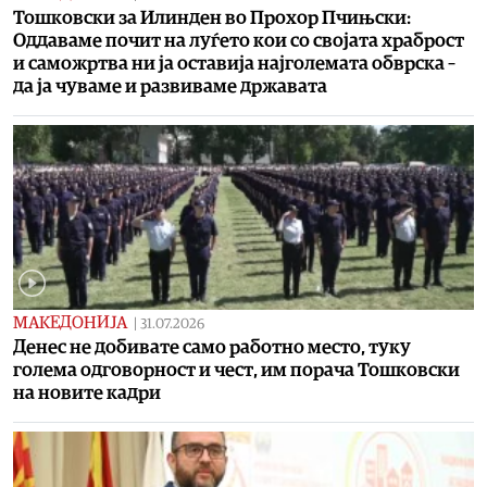
Toшковски за Илинден во Прохор Пчињски:
Oддаваме почит на луѓето кои со својата храброст
и саможртва ни ја оставија најголемата обврска –
да ја чуваме и развиваме државата
МАКЕДОНИЈА
|
31.07.2026
Денес не добивате само работно место, туку
голема одговорност и чест, им порача Тошковски
на новите кадри