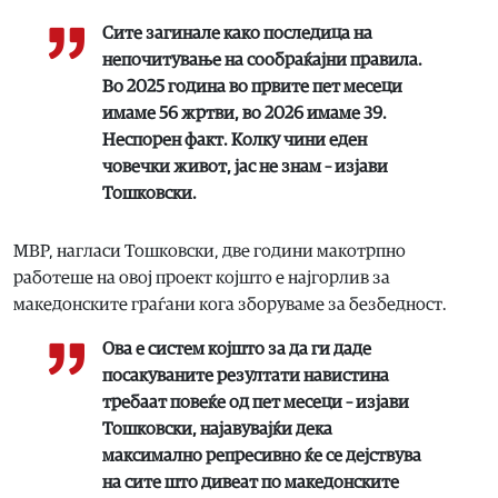
Сите загинале како последица на
непочитување на сообраќајни правила.
Во 2025 година во првите пет месеци
имаме 56 жртви, во 2026 имаме 39.
Неспорен факт. Колку чини еден
човечки живот, јас не знам – изјави
Тошковски.
МВР, нагласи Тошковски, две години макотрпно
работеше на овој проект којшто е најгорлив за
македонските граѓани кога зборуваме за безбедност.
Ова е систем којшто за да ги даде
посакуваните резултати навистина
требаат повеќе од пет месеци – изјави
Тошковски, најавувајќи дека
максимално репресивно ќе се дејствува
на сите што дивеат по македонските