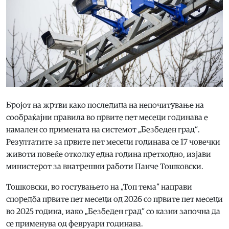
Бројот на жртви како последица на непочитување на
сообраќајни правила во првите пет месеци годинава е
намален со примената на системот „Безбеден град“.
Резултатите за првите пет месеци годинава се 17 човечки
животи повеќе отколку една година претходно, изјави
министерот за внатрешни работи Панче Тошковски.
Тошковски, во гостувањето на „Топ тема“ направи
споредба првите пет месеци од 2026 со првите пет месеци
во 2025 година, иако „Безбеден град“ со казни започна да
се применува од февруари годинава.