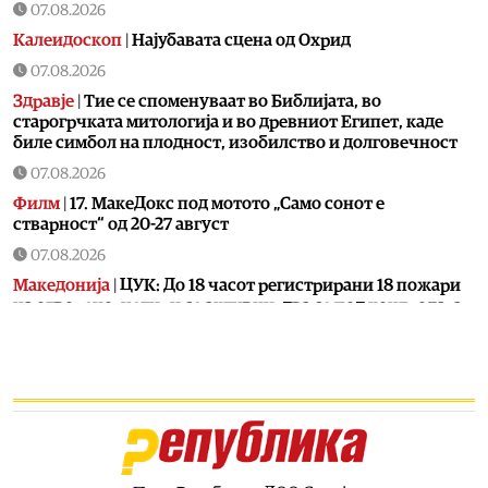
07.08.2026
Калеидоскоп
|
Најубавата сцена од Охрид
07.08.2026
Здравје
|
Тие се споменуваат во Библијата, во
старогрчката митологија и во древниот Египет, каде
биле симбол на плодност, изобилство и долговечност
07.08.2026
Филм
|
17. МакеДокс под мотото „Само сонот е
стварност“ од 20-27 август
07.08.2026
Македонија
|
ЦУК: До 18 часот регистрирани 18 пожари
на отворено, четири се активни, два се под контрола, а
12 се изгаснати
07.08.2026
Сцена
|
Лозано, Тони Зен и Два бона викендов на С.О.С.
Фестивал во Битола
07.08.2026
Култура
|
Охрид ќе одбележи два големи јубилеја