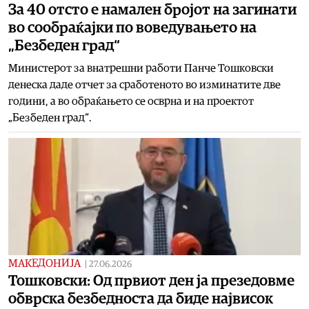
За 40 отсто е намален бројот на загинати
во сообраќајки по воведувањето на
„Безбеден град“
Министерот за внатрешни работи Панче Тошковски
денеска даде отчет за сработеното во изминатите две
години, а во обраќањето се осврна и на проектот
„Безбеден град“.
МАКЕДОНИЈА
|
27.06.2026
Тошковски: Од првиот ден ја презедовме
обврска безбедноста да биде највисок