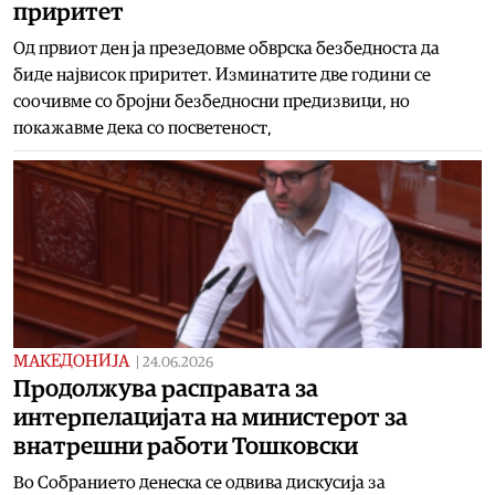
приритет
Од првиот ден ја презедовме обврска безбедноста да
биде највисок приритет. Изминатите две години се
соочивме со бројни безбедносни предизвици, но
покажавме дека со посветеност,
МАКЕДОНИЈА
|
24.06.2026
Продолжува расправата за
интерпелацијата на министерот за
внатрешни работи Тошковски
Во Собранието денеска се одвива дискусија за