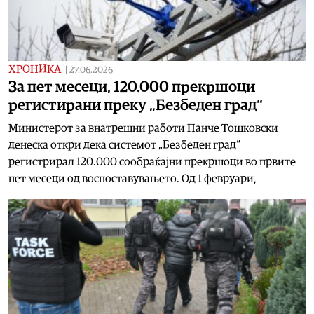
ХРОНИКА
|
27.06.2026
За пет месеци, 120.000 прекршоци
регистирани преку „Безбеден град“
Министерот за внатрешни работи Панче Тошковски
денеска откри дека системот „Безбеден град“
регистрирал 120.000 сообраќајни прекршоци во првите
пет месеци од воспоставувањето. Од 1 февруари,