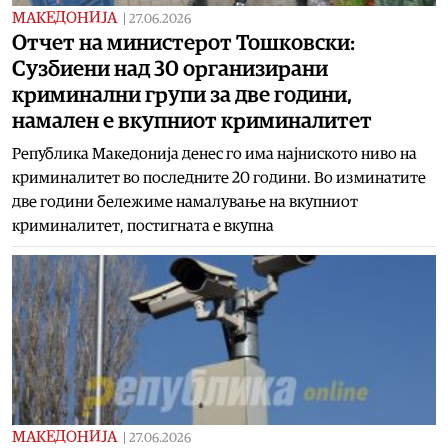
МАКЕДОНИЈА
|
27.06.2026
Отчет на министерот Тошковски:
Сузбиени над 30 организирани
криминални групи за две години,
намален е вкупниот криминалитет
Република Македонија денес го има најниското ниво на
криминалитет во последните 20 години. Во изминатите
две години бележиме намалување на вкупниот
криминалитет, постигната е вкупна
МАКЕДОНИЈА
|
27.06.2026