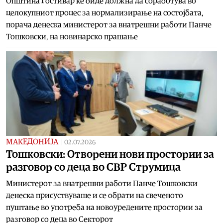
Општина Гостивар ќе биде должна да соработува во
целокупниот процес за нормализирање на состојбата,
порача денеска министерот за внатрешни работи Панче
Тошковски, на новинарско прашање
МАКЕДОНИЈА
|
02.07.2026
Тошковски: Отворени нови простории за
разговор со деца во СВР Струмица
Министерот за внатрешни работи Панче Тошковски
денеска присуствуваше и се обрати на свеченото
пуштање во употреба на новоуредените простории за
разговор со деца во Секторот