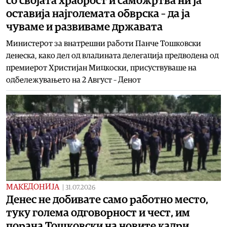
со својата храброст и саможртва ни ја
оставија најголемата обврска – да ја
чуваме и развиваме државата
Министерот за внатрешни работи Панче Тошковски
денеска, како дел од владината делегација предводена од
премиерот Христијан Мицкоски, присуствуваше на
одбележувањето на 2 Август – Денот
МАКЕДОНИЈА
|
31.07.2026
Денес не добивате само работно место,
туку голема одговорност и чест, им
порача Тошковски на новите кадри