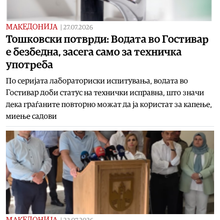
МАКЕДОНИЈА
|
27.07.2026
Тошковски потврди: Водата во Гостивар
е безбедна, засега само за техничка
употреба
По серијата лабораториски испитувања, водата во
Гостивар доби статус на технички исправна, што значи
дека граѓаните повторно можат да ја користат за капење,
миење садови
МАКЕДОНИЈА