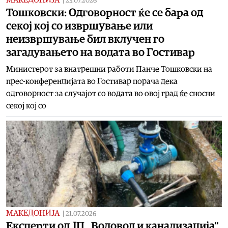
|
23.07.2026
Тошковски: Одговорност ќе се бара од
секој кој со извршување или
неизвршување бил вклучен го
загадувањето на водата во Гостивар
Министерот за внатрешни работи Панче Тошковски на
прес-конференцијата во Гостивар порача дека
одговорност за случајот со водата во овој град ќе сносни
секој кој со
МАКЕДОНИЈА
|
21.07.2026
Експерти од ЈП „Водовод и канализација“