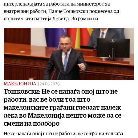
интерлепацијата за работата на министерот за
внатрешни работи, Панче Тошковски поднесена од
политичката партија Левица. Во рамки на
МАКЕДОНИЈА
|
24.06.2026
Тошковски: Не се напаѓа оној што не
работи, вас ве боли тоа што
македонските граѓани гледаат надеж
дека во Македонија нешто може да се
смени на подобро
Не се напаѓа оној што не работи, не се троши толкава