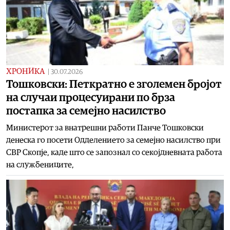
ХРОНИКА
|
30.07.2026
Тошковски: Петкратно е зголемен бројот
на случаи процесуирани по брза
постапка за семејно насилство
Министерот за внатрешни работи Панче Тошковски
денеска го посети Одделението за семејно насилство при
СВР Скопје, каде што се запознал со секојдневната работа
на службениците,