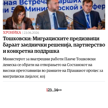
ХРОНИКА
|
23.06.2026
Тошковски: Миграциските предизвици
бараат заеднички решенија, партнерство
и конкретна поддршка
Министерот за внатрешни работи Панче Тошковски
денеска се обрати на отворањето на Состанокот на
високи претставници во рамките на Прашкиот процес за
миграциски дијалог, кој
1
2
3
…
14
>>