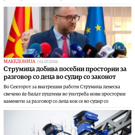
МАКЕДОНИЈА
|
02.07.2026
Струмица добива посебни простории за
разговор со деца во судир со законот
Во Секторот за внатрешни работи Струмица денеска
свечено ќе бидат пуштени во употреба нови простории
наменети за разговор со деца кои се во судир со