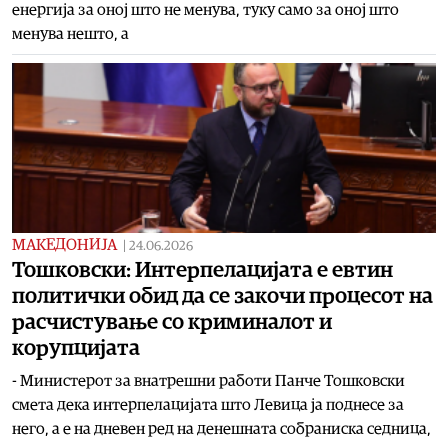
енергија за оној што не менува, туку само за оној што
менува нешто, а
МАКЕДОНИЈА
|
24.06.2026
Тошковски: Интерпелацијата е евтин
политички обид да се закочи процесот на
расчистување со криминалот и
корупцијата
- Министерот за внатрешни работи Панче Тошковски
смета дека интерпелацијата што Левица ја поднесе за
него, а е на дневен ред на денешната собраниска седница,