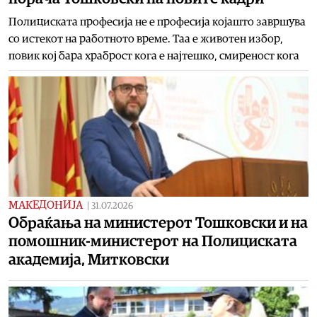
Полициската професија не е професија којашто завршува
со истекот на работното време. Таа е животен избор,
повик кој бара храброст кога е најтешко, смиреност кога
МАКЕДОНИЈА
|
31.07.2026
Обраќања на министерот Тошковски и на
помошник-министерот на Полициската
академија, Митковски