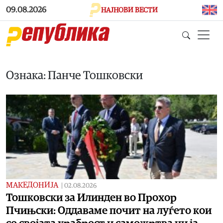
Skip to main content
09.08.2026
НАЈНОВИ ВЕСТИ
Ознака: Панче Тошковски
МАКЕДОНИЈА
|
02.08.2026
Toшковски за Илинден во Прохор
Пчињски: Oддаваме почит на луѓето кои