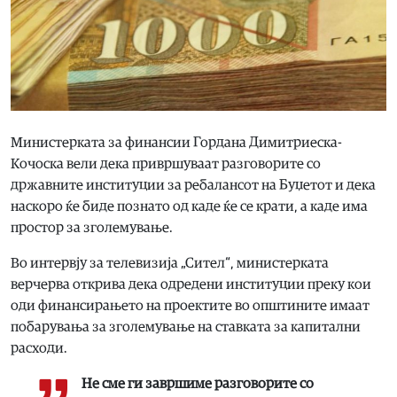
Министерката за финансии Гордана Димитриеска-
Кочоска вели дека привршуваат разговорите со
државните институции за ребалансот на Буџетот и дека
наскоро ќе биде познато од каде ќе се крати, а каде има
простор за зголемување.
Во интервју за телевизија „Сител“, министерката
верчерва открива дека одредени институции преку кои
оди финансирањето на проектите во општините имаат
побарувања за зголемување на ставката за капитални
расходи.
Не сме ги завршиме разговорите со