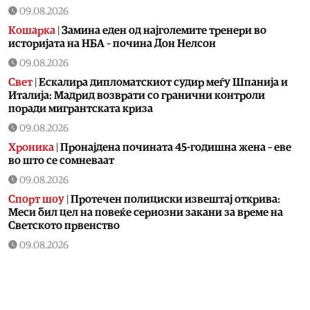
09.08.2026
Кошарка
|
Замина еден од најголемите тренери во
историјата на НБА – почина Дон Нелсон
09.08.2026
Свет
|
Ескалира дипломатскиот судир меѓу Шпанија и
Италија: Мадрид возврати со гранични контроли
поради мигрантската криза
09.08.2026
Хроника
|
Пронајдена почината 45-годишна жена – еве
во што се сомневаат
09.08.2026
Спорт шоу
|
Протечен полициски извештај открива:
Меси бил цел на повеќе сериозни закани за време на
Светското првенство
09.08.2026
Фудбал
|
Се степаа фудбалерите на Вардар и Шкендија
по последниот свиреж
09.08.2026