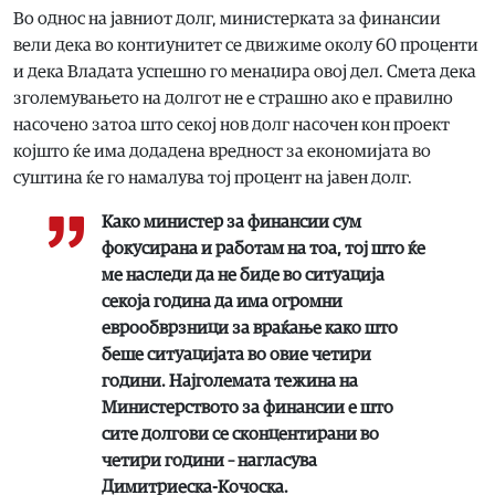
Во однос на јавниот долг, министерката за финансии
вели дека во контиунитет се движиме околу 60 проценти
и дека Владата успешно го менаџира овој дел. Смета дека
зголемувањето на долгот не е страшно ако е правилно
насочено затоа што секој нов долг насочен кон проект
којшто ќе има додадена вредност за економијата во
суштина ќе го намалува тој процент на јавен долг.
Како министер за финансии сум
фокусирана и работам на тоа, тој што ќе
ме наследи да не биде во ситуација
секоја година да има огромни
еврообврзници за враќање како што
беше ситуацијата во овие четири
години. Најголемата тежина на
Министерството за финансии е што
сите долгови се сконцентирани во
четири години – нагласува
Димитриеска-Кочоска.