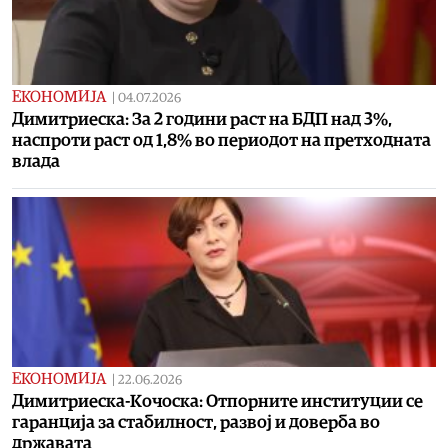
ЕКОНОМИЈА
|
04.07.2026
Димитриеска: За 2 години раст на БДП над 3%,
наспроти раст од 1,8% во периодот на претходната
влада
ЕКОНОМИЈА
|
22.06.2026
Димитриеска-Кочоска: Отпорните институции се
гаранција за стабилност, развој и доверба во
државата