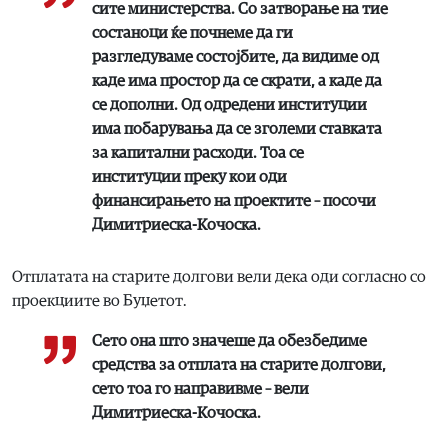
сите министерства. Со затворање на тие
состаноци ќе почнеме да ги
разгледуваме состојбите, да видиме од
каде има простор да се скрати, а каде да
се дополни. Од одредени институции
има побарувања да се зголеми ставката
за капитални расходи. Тоа се
институции преку кои оди
финансирањето на проектите – посочи
Димитриеска-Кочоска.
Отплатата на старите долгови вели дека оди согласно со
проекциите во Буџетот.
Сето она што значеше да обезбедиме
средства за отплата на старите долгови,
сето тоа го направивме – вели
Димитриеска-Кочоска.