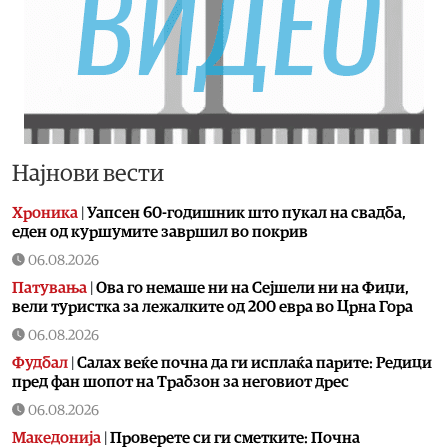
Најнови вести
Хроника
|
Уапсен 60-годишник што пукал на свадба,
еден од куршумите завршил во покрив
06.08.2026
Патувања
|
Ова го немаше ни на Сејшели ни на Фиџи,
вели туристка за лежалките од 200 евра во Црна Гора
06.08.2026
Фудбал
|
Салах веќе почна да ги исплаќа парите: Редици
пред фан шопот на Трабзон за неговиот дрес
06.08.2026
Македонија
|
Проверете си ги сметките: Почна