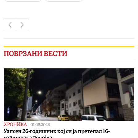
ПОВРЗАНИ ВЕСТИ
ХРОНИКА
|
01.08.2026
Уапсен 26-годишник кој си ја претепал 16-
годишната девојка