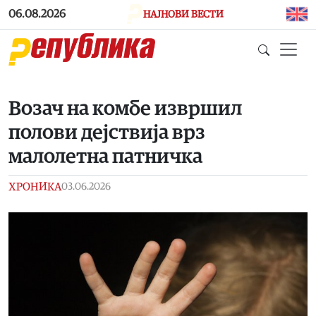
Skip to main content
06.08.2026
НАЈНОВИ ВЕСТИ
Возач на комбе извршил
полови дејствија врз
малолетна патничка
ХРОНИКА
03.06.2026