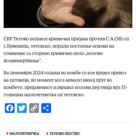
СВР Тетово поднесе кривична пријава против С.А.(58) од
с.Брвеница, тетовско, поради постоење основи на
сомнение за сторено кривично дело „полово
вознемирување’’.
Во декември 2024 година во комбе со кое вршел превоз
на патници, во момент кога немало никој друг во
комбето, пријавениот извршил полови дејствија врз 15-
годишна малолетничка од тетовско.
Facebook
Twitter
Copy
Share
Link
МАЛОЛЕТНИЧКА
ПОЛОВО ДЕЈСТВО