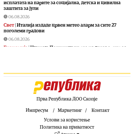
исплатата на парите за социјална, детска и цивилна
заштита за јули
06.08.2026
Свет
|
Италија издаде црвен метео аларм за сите 27
поголеми градови
06.08.2026
Економија
|
Нупнау: Потпишувањето на договорите за
финансирање на железничката делница Крива Паланка
– Деве Баир чекор кон заокружување на источниот крак
на Коридорот 8
06.08.2026
Естрада
|
Ова го може само таа: Лепа Брена падна на
бина
06.08.2026
Прва Република ДОО Скопје
Фудбал
|
Роналдо уште се одмoра од СП
Импресум
Маркетинг
Контакт
06.08.2026
Услови за користење
Свет
|
Хамас ги преместува тајните операции од Катар
во Турција
Политика на приватност