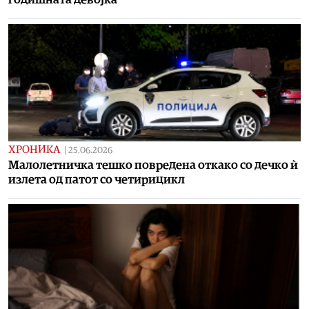
ХРОНИКА
|
25.06.2026
Maлолетничка тешко повредена откако со дечко ѝ
излета од патот со четирицикл