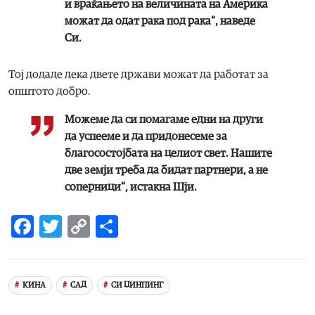
и враќањето на величината на Америка
можат да одат рака под рака“, наведе
Си.
Тој додаде дека двете држави можат да работат за
општото добро.
Можеме да си помагаме едни на други
да успееме и да придонесеме за
благосостојбата на целиот свет. Нашите
две земји треба да бидат партнери, а не
соперници“, истакна Шји.
Facebook
Twitter
Copy
Share
Link
КИНА
САД
СИ ЏИНПИНГ