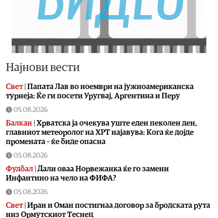
Најнови вести
Свет
|
Папата Лав во ноември на јужноамериканска
турнеја: Ќе ги посети Уругвај, Аргентина и Перу
05.08.2026
Балкан
|
Хрватска ја очекува уште еден пеколен ден,
главниот метеоролог на ХРТ најавува: Кога ќе дојде
промената – ќе биде опасна
05.08.2026
Фудбал
|
Дали оваа Норвежанка ќе го замени
Инфантино на чело на ФИФА?
05.08.2026
Свет
|
Иран и Оман постигнаа договор за бродската рута
низ Ормутскиот Теснец