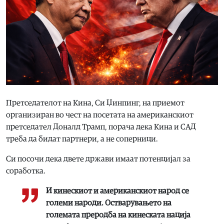
Претседателот на Кина, Си Џинпинг, на приемот
организиран во чест на посетата на американскиот
претседател Доналд Трамп, порача дека Кина и САД
треба да бидат партнери, а не соперници.
Си посочи дека двете држави имаат потенцијал за
соработка.
И кинескиот и американскиот народ се
големи народи. Остварувањето на
големата преродба на кинеската нација