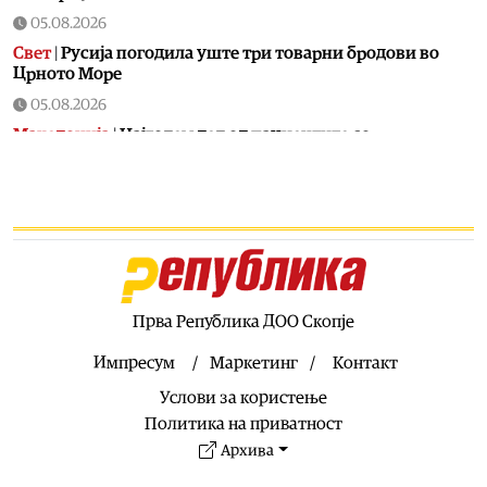
05.08.2026
Свет
|
Русија погодила уште три товарни бродови во
Црното Море
05.08.2026
Македонија
|
Најголем дел од пациентите сo
западнонилска треска се од скопскиот регион и Велес
05.08.2026
Хроника
|
Ангелов: Спречена катастрофа во Виничко,
запалена трева при сечење со брусилица
05.08.2026
Балкан
|
Нуклеарката Кршко во Словенија го намалува
производството за 20% поради нискиот водостој на
Прва Република ДОО Скопје
Сава
Импресум
Маркетинг
Контакт
05.08.2026
Услови за користење
Македонија
|
Клековски: Приоритет се нови
вработувања и проширување на Позитивната листа со
Политика на приватност
лекови
Архива
05.08.2026