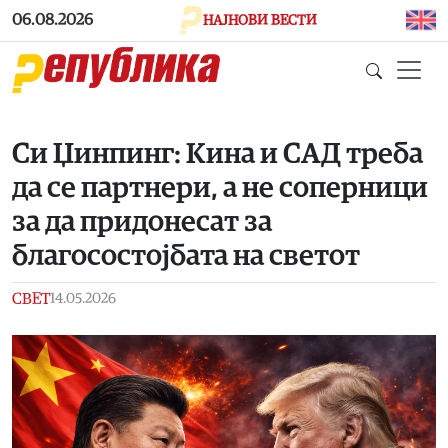
Skip to main content
06.08.2026
НАЈНОВИ ВЕСТИ
Си Џинпинг: Кина и САД треба
да се партнери, а не соперници
за да придонесат за
благосостојбата на светот
СВЕТ
14.05.2026