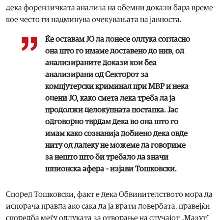
дека форензичката анализа на обемни докази бара време
кое често ги надминува очекувањата на јавноста.
Ќе оставам ЈО да донесе одлука согласно
она што го имаме доставено до нив, од
анализираните докази кои беа
анализирани од Секторот за
компјутерски криминал при МВР и нека
оцени ЈО, како смета дека треба да ја
продолжи целокупната постапка. Јас
одговорно тврдам дека во она што го
имам како сознанија добиено дека овде
ниту од далеку не можеме да говориме
за нешто што би требало да значи
шпионска афера – изјави Тошковски.
Според Тошковски, факт е дека Обвинителството мора да
испорача правда ако сака да ја врати довербата, правејќи
споредба меѓу одлуката за отворање на случајот „Мазут“