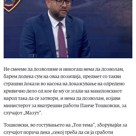
Не смееме да дозволиме и никогаш нема да дозволам,
барем додека сум на оваа позиција, предмет со такви
страшни докази во насока на докажување на одредeно
кривично дело од кое ќе му се згади на македонскиот
народ така да се затвори, и нема да дозволам, изјави
министерот за внатрешни работи Панче Тошковски, за
случајот „Мазут“.
Тошковски, во гостувањето на „Топ тема“, зборувајќи за
случајот порача дека „секој треба да си ја сработи