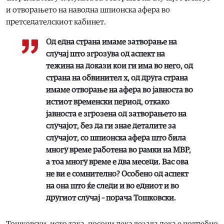
и отворањето на наводна шпионска афера во
претседателскиот кабинет.
Од една страна имаме затворање на
случај што згрозува од аспект на
тежина на докази кои ги има во него, од
страна на обвинител х, од друга страна
имаме отворање на афера во јавноста во
истиот временски период, откако
јавноста е згрозена од затворањето на
случајот, без да ги знае деталите за
случајот, со шпионска афера што била
многу време работена во рамки на МВР,
а тоа многу време е два месеци. Вас ова
не ви е сомнително? Особено од аспект
на она што ќе следи и во едниот и во
другиот случај – порача Тошковски.