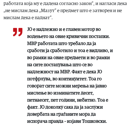
работата која му е дадена согласно закон“, и нагласи дека
„не мислам дека „Мазут“ е предмет што е затворен и не
мислам дека е паднат“.
ЈО е надлежно и е главен мотор во
водењето на овие кривични постапки.
МВР работата што требало да ја
сработи ја сработило и тоа е видливо, и
во рамки на овие предмети и во рамки
на сите постапувања што се во
надлежност на МВР. Факт е дека ЈО
потфрлува, во континуитет. Тоа го
говорат сите можни мерења на јавно
мислење во изминатите десет,
петнаесет, пет години, небитно. Тоа е
факт. ЈО доколку сака да ја заслужи
довербата на граѓаните мора да
испорача правда – изјави Тошковски.