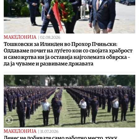
МАКЕДОНИЈА
|
02.08.2026
Toшковски за Илинден во Прохор Пчињски:
Oддаваме почит на луѓето кои со својата храброст
и саможртва ни ја оставија најголемата обврска –
да ја чуваме и развиваме државата
МАКЕДОНИЈА
|
31.07.2026
Денес не добивате само работно место, туку