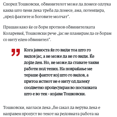
Според Тошковски, обвинителот може да донесе одлука
каква што цени дека треба да донесе, ама, потенцира,
„пред фактите и боговите молчат“.
Прашан како ќе се бори протиов обвинителката
Коларевиќ, Тошковски рече „јас не планирам да се борам
со ниту еден обвинител“.
Кога јавноста ќе го види тоа што го
видов јас, а не може да не го види. Ќе
дојде ден. Но, не може да ставате такви
работи под тепих. На повраќање ме
тераше фактот кој што го видов, а
притоа истиот не е ниту од далеку
соодветно процесуиран во постапката
што е во тек – изјави Тошковски.
Тошковски, нагласи дека „би сакал да верува дека е
направен пропуст во текот на редовната работа на