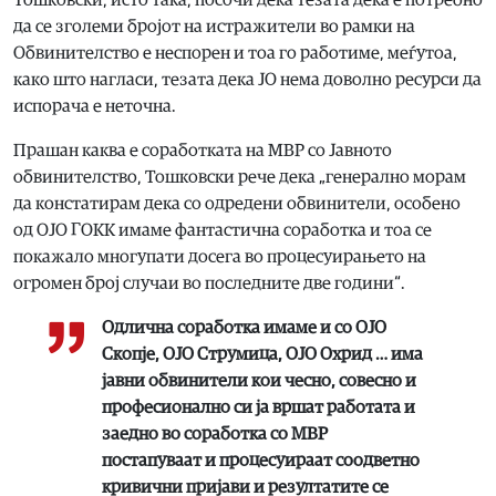
Тошковски, исто така, посочи дека тезата дека е потребно
да се зголеми бројот на истражители во рамки на
Обвинителство е неспорен и тоа го работиме, меѓутоа,
како што нагласи, тезата дека ЈО нема доволно ресурси да
испорача е неточна.
Прашан каква е соработката на МВР со Јавното
обвинителство, Тошковски рече дека „генерално морам
да констатирам дека со одредени обвинители, особено
од ОЈО ГОКК имаме фантастична соработка и тоа се
покажало многупати досега во процесуирањето на
огромен број случаи во последните две години“.
Одлична соработка имаме и со ОЈО
Скопје, ОЈО Струмица, ОЈО Охрид … има
јавни обвинители кои чесно, совесно и
професионално си ја вршат работата и
заедно во соработка со МВР
постапуваат и процесуираат соодветно
кривични пријави и резултатите се