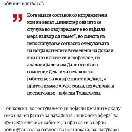
обвинителството“.
Кога имате состанок со истражители
кои ви велат „министер ова што се
случува во овој предмет е во најмала
мера надвор од памет“, во смисла на
непостапување согласно очекувањата
на истражителите втемелени на докази
кои што истите ги испорачале, ги
анализирале и им дале основано
сомнение дека има незаконско
работење за конкретниот предмет, а
притоа имаме друга слика, перцепција и
постапување – појасни Тошковски.
Тошковски, во гостувањето ги појасни деталите околу
текот на истрагата за наводната „шпионска афера“ во
претседателскиот кабинет, и притоа ги отфрли
обвинувањата за бавност во постапката, нагласувајќи