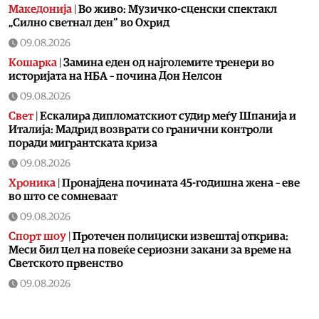
Македонија
|
Во живо: Музичко-сценски спектакл
„Силно светнал ден“ во Охрид
09.08.2026
Кошарка
|
Замина еден од најголемите тренери во
историјата на НБА – почина Дон Нелсон
09.08.2026
Свет
|
Ескалира дипломатскиот судир меѓу Шпанија и
Италија: Мадрид возврати со гранични контроли
поради мигрантската криза
09.08.2026
Хроника
|
Пронајдена почината 45-годишна жена – еве
во што се сомневаат
09.08.2026
Спорт шоу
|
Протечен полициски извештај открива:
Меси бил цел на повеќе сериозни закани за време на
Светското првенство
09.08.2026
Фудбал
|
Се степаа фудбалерите на Вардар и Шкендија
по последниот свиреж