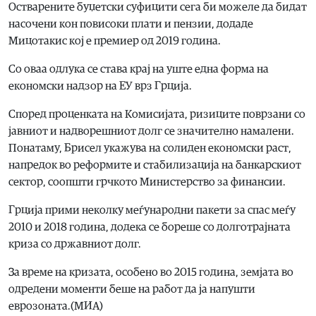
Остварените буџетски суфицити сега би можеле да бидат
насочени кон повисоки плати и пензии, додаде
Мицотакис кој е премиер од 2019 година.
Со оваа одлука се става крај на уште една форма на
економски надзор на ЕУ врз Грција.
Според проценката на Комисијата, ризиците поврзани со
јавниот и надворешниот долг се значително намалени.
Понатаму, Брисел укажува на солиден економски раст,
напредок во реформите и стабилизација на банкарскиот
сектор, соопшти грчкото Министерство за финансии.
Грција прими неколку меѓународни пакети за спас меѓу
2010 и 2018 година, додека се бореше со долготрајната
криза со државниот долг.
За време на кризата, особено во 2015 година, земјата во
одредени моменти беше на работ да ја напушти
еврозоната.(МИА)