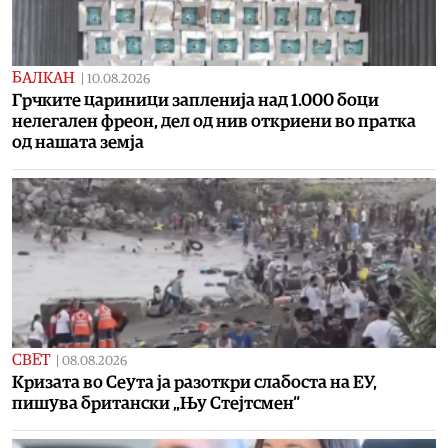
БАЛКАН
|
10.08.2026
Грчките цариници запленија над 1.000 боци
нелегален фреон, дел од нив откриени во пратка
од нашата земја
СВЕТ
|
08.08.2026
Кризата во Сеута ја разоткри слабостa на ЕУ,
пишува британски „Њу Стејтсмен“