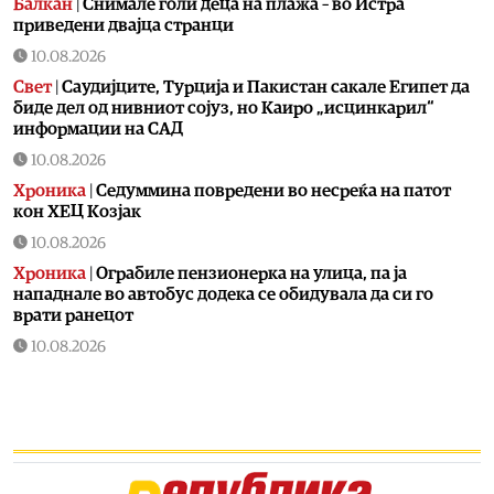
Балкан
|
Снимале голи деца на плажа – во Истра
приведени двајца странци
10.08.2026
Свет
|
Саудијците, Турција и Пакистан сакале Египет да
биде дел од нивниот сојуз, но Каиро „исцинкарил“
информации на САД
10.08.2026
Хроника
|
Седуммина повредени во несреќа на патот
кон ХЕЦ Козјак
10.08.2026
Хроника
|
Ограбиле пензионерка на улица, па ја
нападнале во автобус додека се обидувала да си го
врати ранецот
10.08.2026
Здравје
|
ИЈЗ: Ако излегувате надвор на 39 степени,
клима уредите да бидат на околу 25, за да може да се
прилагоди организмот
10.08.2026
Сервиси
|
Метеоаларм: Денешните временски услови