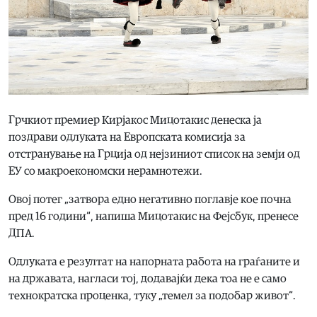
Грчкиот премиер Кирјакос Мицотакис денеска ја
поздрави одлуката на Европската комисија за
отстранување на Грција од нејзиниот список на земји од
ЕУ со макроекономски нерамнотежи.
Овој потег „затвора едно негативно поглавје кое почна
пред 16 години“, напиша Мицотакис на Фејсбук, пренесе
ДПА.
Одлуката е резултат на напорната работа на граѓаните и
на државата, нагласи тој, додавајќи дека тоа не е само
технократска проценка, туку „темел за подобар живот“.