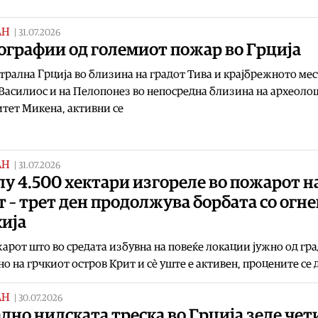
АН
|
31.07.2026
ографии од големиот пожар во Грција
трална Грција во близина на градот Тива и крајбрежното ме
Василиос и на Пелопонез во непосредна близина на археол
тет Микена, активни се
АН
|
31.07.2026
у 4.500 хектари изгореле во пожарот н
 – трет ден продолжува борбата со огн
хија
арот што во средата избувна на повеќе локации јужно од гр
о на грчкиот остров Крит и сè уште е активен, процените се 
АН
|
30.07.2026
дно нилската треска во Грција зеде че