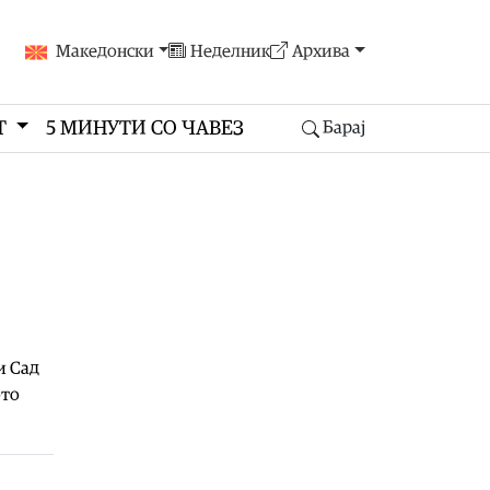
Македонски
Неделник
Архива
Т
5 МИНУТИ СО ЧАВЕЗ
Барај
и Сад
ото