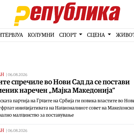
НТЕРВЈУА
КОЛУМНИ
СПОРТ
СЦЕНА
ЖИВО
АН
|
06.08.2026
те спречиле во Нови Сад да се постави
меник наречен „Мајка Македонија“
ската партија на Грците на Србија ги повика властите во Нов
отфрлат иницијативата на Националниот совет на Македонск
нално малцинство за поставување
АН
|
06.08.2026