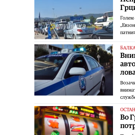
Грци
Голем 
„Евзон
патниц
БАЛК
Вним
авт
лов
Возачи
внимат
службе
ОСТА
Во Г
пот