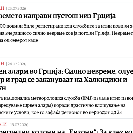
АН
|
25.07.2026
ремето направи пустош низ Грција
00 повици биле регистирани кон службите за итни повици з
на вчерашното силно невреме кое ја погоди Грција. Невреме
а од северот каде
АН
|
24.07.2026
н аларм во Грција: Силно невреме, олу
р и град се закануваат на Халкидики и
ун
а национална метеоролошка служба (ЕМЈ) издаде итно изв
редување (црвен аларм) поради драстично влошување на
ските услови, кое го зафаќа регионот во периодот од 23
ИСИ
|
19.07.2026
егледни колони на „Евзони“: За влез во