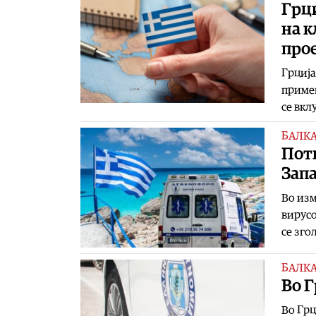
Грц
на к
про
Грција
примен
се вкл
БАЛК
Потв
Запа
Во изм
вирусо
се зго
БАЛК
Во Г
Во Грц