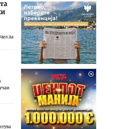
ата
ки
 цел да
а
лучаи
читува