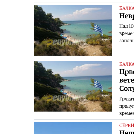
БАЛК
Нев
Над 10
време 
започн
БАЛК
Црве
вете
Сол
Грчкат
предуп
времен
СЕРВ
Непр