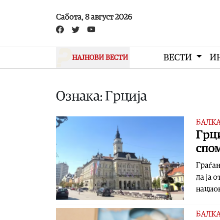
Skip to main content
Сабота, 8 август 2026
ВЕСТИ
И
НАЈНОВИ ВЕСТИ
Ознака: Грција
БАЛК
Грци
спо
Граѓан
да ја 
нацио
БАЛК