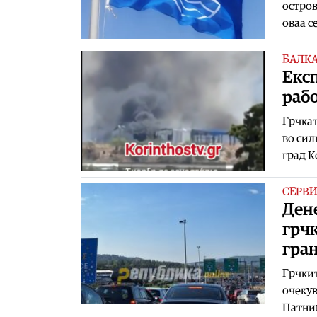
остров
оваа с
БАЛК
Експ
раб
Грчкат
во сил
град К
СЕРВ
Дене
грчк
гра
Грчкит
очекув
Патниц