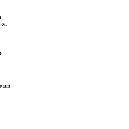
Балкан
|
Нови сообраќајни мерки
во Црна Гора: Казни до 400 евра за
електричните тротинети
н
07.08.2026
л од
Естрада
|
Здравко Чолиќ признава:
Моите ќерки се разгалени
07.08.2026
о
а
ежани