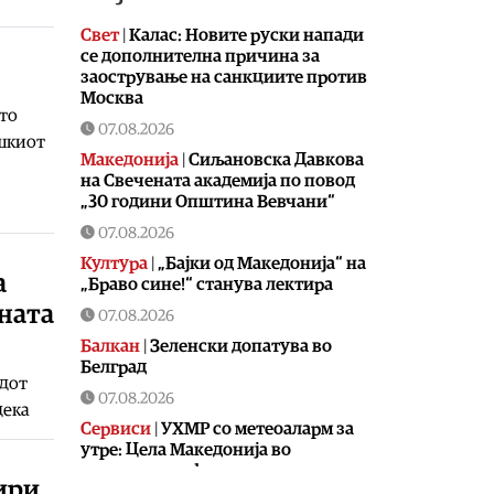
Свет
|
Калас: Новите руски напади
се дополнителна причина за
заострување на санкциите против
Москва
сто
07.08.2026
ошкиот
Македонија
|
Сиљановска Давкова
на Свечената академија по повод
„30 години Општина Вевчани“
07.08.2026
Култура
|
„Бајки од Македонија“ на
а
„Браво сине!“ станува лектира
ената
07.08.2026
Балкан
|
Зеленски допатува во
Белград
адот
07.08.2026
дека
Сервиси
|
УХМР со метеоаларм за
утре: Цела Македонија во
портокалова фаза
тири