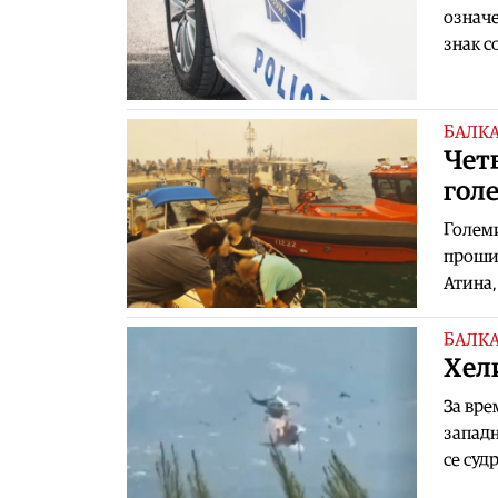
означ
знак с
БАЛК
Чет
гол
Големи
прошир
Атина,
БАЛК
Хели
За вре
западн
се суд