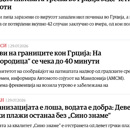
оти
 лица заразени со вирусот западен нил починаа во Грција, а 
а се потврдени вкупно 42 случаи заклучно со вчера, од кои п
ИСИ
|
29.07.2026
и на границите кон Грција: На
ородица“ се чека до 40 минути
итетот на сообраќајот на патиштата надвор од градските с
емен, информира Автомото сојузот на Македонија (АМСМ).
ема фреквенција на возила утрово е забележана на
АН
|
29.07.2026
низацијата е лоша, водата е добра: Дев
и плажи останаа без „Сино знаме“
та за квалитет „Сино знаме“ е отстранета од девет грчки пл