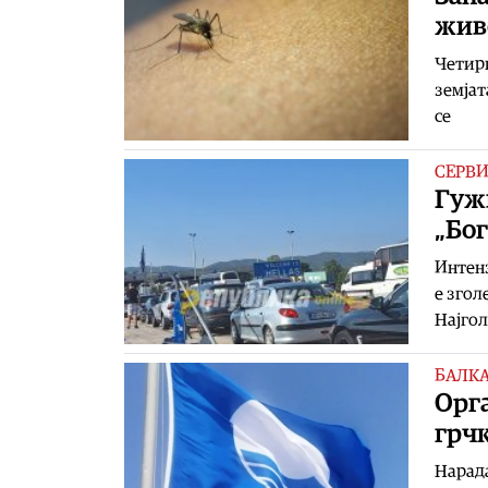
жив
Четири
земјат
се
СЕРВ
Гужв
„Бог
Интенз
е згол
Најгол
БАЛК
Орга
грчк
Нарада