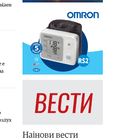
аќаен
 е
на
о
оздух
Најнови вести