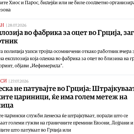
ите Хиос и Парос, бидејќи или не биле соодветно организир
езона
АН
|
28.07.2026
лозија во фабрика за оцет во Грција, за
отник
а полиција уапси тројца осомничени откако работник вчера 
на експлозија која одекна во фабрика за оцет во близина на 
оринт, објави „Иефимеридa“.
ИСИ
|
27.07.2026
ска не патувајте во Грција: Штрајкуваа
ите цариници, ќе има голем метеж на
ница
е царински служби денеска ќе штрајкуваат, поради што се
аат големи гужви на граничните премини Евзони, Дојрани и
ите што патуваат во Грција или