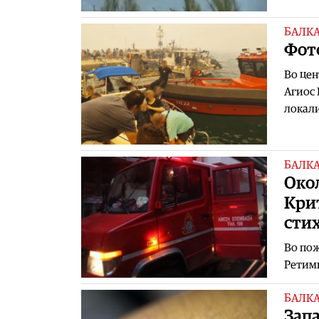
БАЛК
Фот
Во цен
Агиос 
локали
БАЛК
Окол
Крит
сти
Во пож
Ретимн
БАЛК
Запа