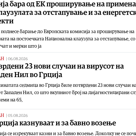
ија бара од ЕК проширување на примен
лаузулата за отстапување и за енергетс
екти
 поднесе барање до Европската комисија за проширување на
ата на постоечката Национална клаузула за отстапување, со
учат и мерки што ја
АН
|
06.08.2026
рдени 23 нови случаи на вирусот на
ден Нил во Грција
инатата седмица во Грција биле потврдени 23 нови случаи н
т Западен Нил, со што вкупниот број на дијагностицирани с
леми на 65,
АН
|
05.08.2026
рција казнуваат и за бавно возење
ија се изрекуваат казни и за бавно возење. Доколку не се по