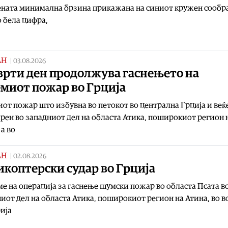
ената минимална брзина прикажана на синиот кружен сообр
о бела цифра,
АН
|
03.08.2026
врти ден продолжува гаснењето на
емиот пожар во Грција
от пожар што избувна во петокот во централна Грција и веќе
ен во западниот дел на областа Атика, поширокиот регион 
 а во
АН
|
02.08.2026
коптерски судар во Грција
ме на операција за гаснење шумски пожар во областа Псата в
иот дел на областа Атика, поширокиот регион на Атина, во в
рија