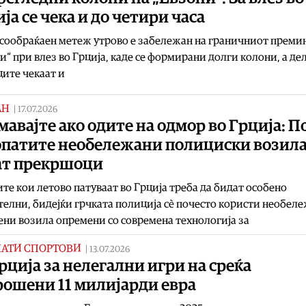
ја се чека и до четири часа
сообраќаен метеж утрово е забележан на граничниот преми
и“ при влез во Грција, каде се формирани долги колони, а де
ите чекаат и
АН
|
17.07.2026
авајте ако одите на одмор во Грција: П
опатите необележани полициски возил
ат прекршоци
те кои летово патуваат во Грција треба да бидат особено
елни, бидејќи грчката полиција сè почесто користи необел
ни возила опремени со современа технологија за
НАТИ СПОРТОВИ
|
13.07.2026
рција за нелегални игри на среќа
рошени 11 милијарди евра