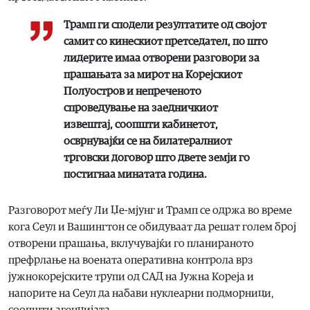
Трамп ги сподели резултатите од својот
самит со кинескиот претседател, по што
лидерите имаа отворени разговори за
прашањата за мирот на Корејскиот
Полуостров и непреченото
спроведување на заедничкиот
извештај, соопшти кабинетот,
осврнувајќи се на билатералниот
трговски договор што двете земји го
постигнаа минатата година.
Разговорот меѓу Ли Џе-мјунг и Трамп се одржа во време
кога Сеул и Вашингтон се обидуваат да решат голем број
отворени прашања, вклучувајќи го планираното
префрлање на воената оперативна контрола врз
јужнокорејските трупи од САД на Јужна Кореја и
напорите на Сеул да набави нуклеарни подморници,
соопшти агенцијата.