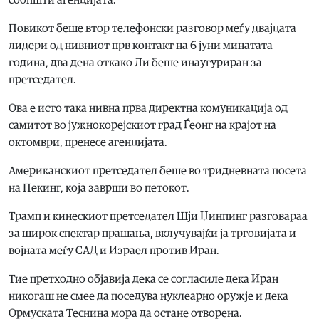
Повикот беше втор телефонски разговор меѓу двајцата
лидери од нивниот прв контакт на 6 јуни минатата
година, два дена откако Ли беше инаугуриран за
претседател.
Ова е исто така нивна прва директна комуникација од
самитот во јужнокорејскиот град Ѓеонг на крајот на
октомври, пренесе агенцијата.
Американскиот претседател беше во тридневната посета
на Пекинг, која заврши во петокот.
Трамп и кинескиот претседател Шји Џинпинг разговараа
за широк спектар прашања, вклучувајќи ја трговијата и
војната меѓу САД и Израел против Иран.
Тие претходно објавија дека се согласиле дека Иран
никогаш не смее да поседува нуклеарно оружје и дека
Ормуската Теснина мора да остане отворена.