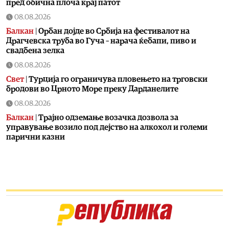
пред обична плоча крај патот
08.08.2026
Балкан
|
Орбан дојде во Србија на фестивалот на
Драгчевска труба во Гуча – нарача ќебапи, пиво и
свадбена зелка
08.08.2026
Свет
|
Турција го ограничува пловењето на трговски
бродови во Црното Море преку Дарданелите
08.08.2026
Балкан
|
Трајно одземање возачка дозвола за
управување возило под дејство на алкохол и големи
парични казни
08.08.2026
Свет
|
Повеќе од 178.000 мигранти во последните
неколку месеци ја напуштија Јужна Африка
08.08.2026
Свет
|
Иран: Отворањето на Ормутскиот Теснец зависи
од САД
08.08.2026