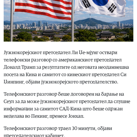
Јужнокорејскиот претседател Ли Џе-мјунг оствари
телефонски разговор со американскиот претседател
Доналд Трамп за резултатите од неговата неодамнешна
посета на Кина и самитот со кинескиот претседател Си
Џинпинг, објави јужнокорејското претседателство.
Телефонскиот разговор беше договорен на барање на
Сеул за да може јужнокорејскиот претседател да слушне
информации за самитот САД-Кина што беше одржан
неделава во Пекинг, пренесе Јонхап.
Телефонскиот разговор траел 30 минути, објави
претседателскиот кабинет.