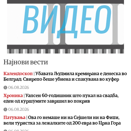
Најнови вести
Калеидоскоп
|
Убавата Људмила кремирана е денеска во
Белград: Свирепо беше убиена и спакувана во куфер
06.08.2026
Хроника
|
Уапсен 60-годишник што пукал на свадба,
еден од куршумите завршил во покрив
06.08.2026
Патувања
|
Ова го немаше ни на Сејшели ни на Фиџи,
вели туристка за лежалките од 200 евра во Црна Гора