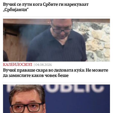
Вучиќ се лути кога Србите ги нарекуваат
„Србијанци“
КАЛЕИДОСКОП
|
04.08.2026
Вучиќ праваше скара во дедовата куќа: Не можете
да замислите каков човек беше