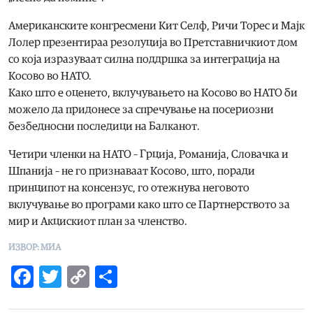
Американските конгресмени Кит Селф, Ричи Торес и Мајк
Лолер презентираа резолуција во Претставничкиот дом
со која изразуваат силна поддршка за интеграција на
Косово во НАТО.
Како што е оценето, вклучувањето на Косово во НАТО би
можело да придонесе за спречување на посериозни
безбедносни последици на Балканот.
Четири членки на НАТО – Грција, Романија, Словачка и
Шпанија – не го признаваат Косово, што, поради
принципот на консензус, го отежнува неговото
вклучување во програми како што се Партнерството за
мир и Акцискиот план за членство.
ИЗВОР: МИА
Facebook
Twitter
Copy
Share
Link