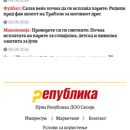
06.08.2026
Фудбал
|
Салах веќе почна да ги исплаќа парите: Редици
пред фан шопот на Трабзон за неговиот дрес
06.08.2026
Македонија
|
Проверете си ги сметките: Почна
исплатата на парите за социјална, детска и цивилна
заштита за јули
06.08.2026
Свет
|
Италија издаде црвен метео аларм за сите 27
поголеми градови
06.08.2026
Економија
|
Нупнау: Потпишувањето на договорите за
финансирање на железничката делница Крива Паланка
– Деве Баир чекор кон заокружување на источниот крак
на Коридорот 8
06.08.2026
Прва Република ДОО Скопје
Естрада
|
Ова го може само таа: Лепа Брена падна на
бина
Импресум
Маркетинг
Контакт
06.08.2026
Услови за користење