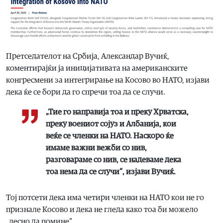
Претседателот на Србија, Александар Вучиќ,
коментирајќи ја иницијативата на американските
конгресмени за интегрирање на Косово во НАТО, изјави
дека ќе се бори да го спречи тоа да се случи.
„Тие го направија тоа и преку Хрватска,
преку воениот сојуз и Албанија, кои
веќе се членки на НАТО. Наскоро ќе
имаме важни вежби со нив,
разговараме со нив, се надеваме дека
тоа нема да се случи“, изјави Вучиќ.
Тој потсети дека има четири членки на НАТО кои не го
признале Косово и дека не гледа како тоа би можело
„лесно да помине“.