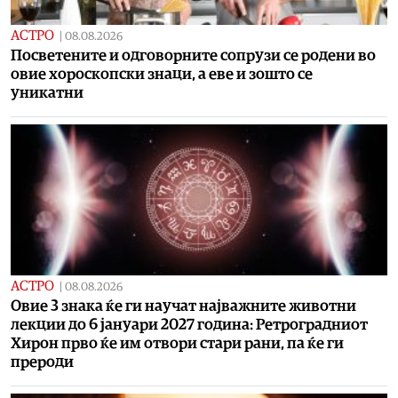
АСТРО
|
08.08.2026
Посветените и одговорните сопрузи се родени во
овие хороскопски знаци, а еве и зошто се
уникатни
АСТРО
|
08.08.2026
Овие 3 знака ќе ги научат најважните животни
лекции до 6 јануари 2027 година: Ретроградниот
Хирон прво ќе им отвори стари рани, па ќе ги
прероди