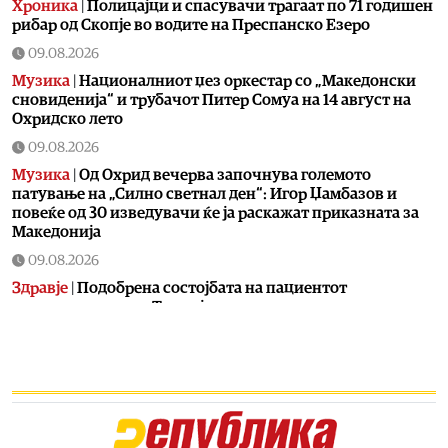
Хроника
|
Полицајци и спасувачи трагаат по 71 годишен
рибар од Скопје во водите на Преспанско Езеро
09.08.2026
Музика
|
Националниот џез оркестар со „Македонски
сновиденија“ и трубачот Питер Сомуа на 14 август на
Охридско лето
09.08.2026
Музика
|
Од Охрид вечерва започнува големото
патување на „Силно светнал ден“: Игор Џамбазов и
повеќе од 30 изведувачи ќе ја раскажат приказната за
Македонија
09.08.2026
Здравје
|
Подобрена состојбата на пациентот
транспортиран од Турција, лекарите апелираат на
внимателност при скокови во вода
09.08.2026
Здравје
|
Мерџановски: На ТОАРИЛУЦ примени поголем
број пациенти повредени во сообраќајки, регистрирани
се и случаи на колапс предизвикан од високите
температури