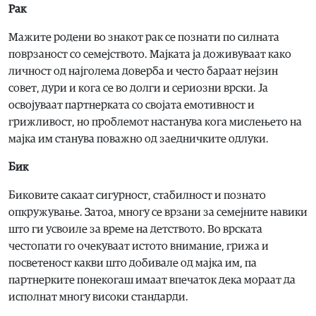
Рак
Мажите родени во знакот рак се познати по силната
поврзаност со семејството. Мајката ја доживуваат како
личност од најголема доверба и често бараат нејзин
совет, дури и кога се во долги и сериозни врски. Ја
освојуваат партнерката со својата емотивност и
грижливост, но проблемот настанува кога мислењето на
мајка им станува поважно од заедничките одлуки.
Бик
Биковите сакаат сигурност, стабилност и познато
опкружување. Затоа, многу се врзани за семејните навики
што ги усвоиле за време на детството. Во врската
честопати го очекуваат истото внимание, грижа и
посветеност какви што добивале од мајка им, па
партнерките понекогаш имаат впечаток дека мораат да
исполнат многу високи стандарди.