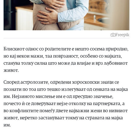
Freepik
Блискиот однос со родителите е нешто сосема природно,
но кај некои мажи, таа поврзаност, особено со мајката,
станува толку силна што може да влијае и врз љубовниот
живот.
Според астролозите, одредени хороскопски знаци се
познати по тоа што тешко излегуваат од сенката на мајка
им. Нејзиното мислење им е од пресудно значење,
почесто ѝ се доверуваат нејзе отколку на партнерката, а
во конфликтите помеѓу двете најважни жени во нивниот
живот, неретко застануваат токму на страната на мајка
им.