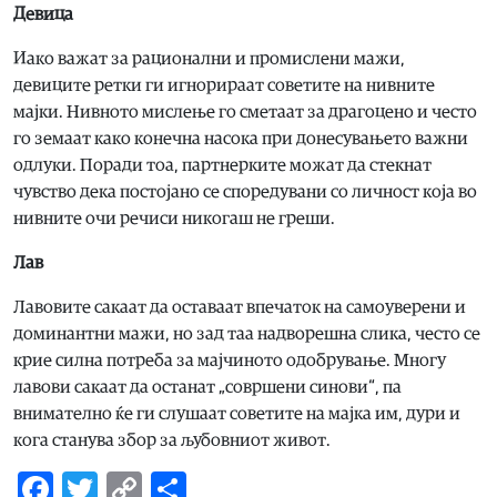
Девица
Иако важат за рационални и промислени мажи,
девиците ретки ги игнорираат советите на нивните
мајки. Нивното мислење го сметаат за драгоцено и често
го земаат како конечна насока при донесувањето важни
одлуки. Поради тоа, партнерките можат да стекнат
чувство дека постојано се споредувани со личност која во
нивните очи речиси никогаш не греши.
Лав
Лавовите сакаат да оставаат впечаток на самоуверени и
доминантни мажи, но зад таа надворешна слика, често се
крие силна потреба за мајчиното одобрување. Многу
лавови сакаат да останат „совршени синови“, па
внимателно ќе ги слушаат советите на мајка им, дури и
кога станува збор за љубовниот живот.
Facebook
Twitter
Copy
Share