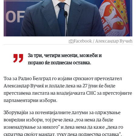
Facebook / Александар Вучић
За три, четири месеци, можеби и
порано ќе поднесам оставка.
Тоа за Радио Белград го изјави српскиот претседател
Александар Вучиќ и додаде дека на 27 јуни ќе биде
претставена листата на владејачката СНС за претстојните
парламентарни избори.
Зборувајќи за потенцијалните датуми за одржување
вонредни избори, тој рече дека „тоа нема да биде
изненадување за никого“ и дека нема да каже „дека го
скратува својот мандат, туку дека поднесува оставка“.