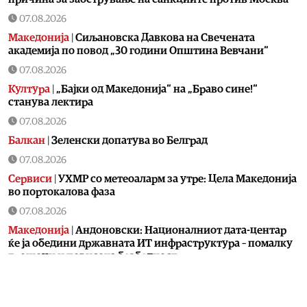
07.08.2026
Македонија
|
Сиљановска Давкова на Свечената
академија по повод „30 години Општина Вевчани“
07.08.2026
Култура
|
„Бајки од Македонија“ на „Браво сине!“
станува лектира
07.08.2026
Балкан
|
Зеленски допатува во Белград
07.08.2026
Сервиси
|
УХМР со метеоаларм за утре: Цела Македонија
во портокалова фаза
07.08.2026
Македонија
|
Андоновски: Националниот дата-центар
ќе ја обедини државната ИТ инфраструктура – помалку
трошоци и повисока безбедност
07.08.2026
Живот
|
Збогум на 24-часовниот ден: Земјата полека се