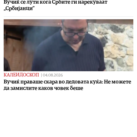
Вучиќ се лути кога Србите ги нарекуваат
„Србијанци“
КАЛЕИДОСКОП
|
04.08.2026
Вучиќ праваше скара во дедовата куќа: Не можете
да замислите каков човек беше