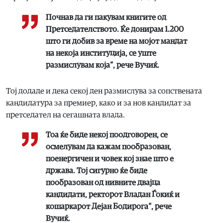
Почнав да ги пакувам книгите од
Претседателството. Ќе донирам 1.200
што ги добив за време на мојот мандат
на некоја институција, се уште
размислувам која“, рече Вучиќ.
Тој додаде и дека секој ден размислува за сопствената
кандидатура за премиер, како и за нов кандидат за
претседател на сегашната влада.
Тоа ќе биде некој поодговорен, се
осмелувам да кажам пообразован,
поенергичен и човек кој знае што е
држава. Тој сигурно ќе биде
пообразован од нивните двајца
кандидати, ректорот Владан Ѓокиќ и
кошаркарот Дејан Бодирога“, рече
Вучиќ.