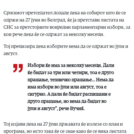
Српскиот претседател додаде дека на собирот што ќе се
одржи на 27 јуни во Белград, ќе ја претстави листата на
СНС за претстојните вонредни парламентарни избори, за
кои рече дека ќе се одржат за неколку месеци.
Тој прецизира дека изборите нема да се одржат во јули и
август.
Избори ќе има за неколку месеци. Дали
ќе бидат за три или четири, тоа е друго
прашање, техничко прашање… Нема да
има избори во јули или август, тоа е
сигурно. А дали ќе бидат распишани е
друго прашање, но нема да бидат во
јули и август“, рече Вучиќ.
Тој изјави дека на 27 јуни државата ќе излезе со план и
програма, но исто така ќе се знае како ќе се вика листата