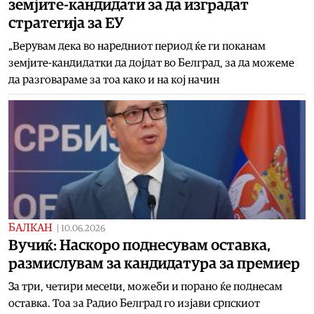
земјите-кандидати за да изградат
стратегија за ЕУ
„Верувам дека во наредниот период ќе ги поканам
земјите-кандидатки да дојдат во Белград, за да можеме
да разговараме за тоа како и на кој начин
БАЛКАН
|
10.06.2026
Вучиќ: Наскоро поднесувам оставка,
размислувам за кандидатура за премиер
За три, четири месеци, можеби и порано ќе поднесам
оставка. Тоа за Радио Белград го изјави српскиот