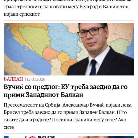
траат трговските разговори меѓу Белград и Вашингтон,
изјави српскиот
БАЛКАН
|
15.07.2026
Вучиќ со предлог: EУ треба заедно да го
прими Западниот Балкан
Претседателот на Србија, Александар Вучиќ, изјави дека
Брисел треба заедно да го прими Западен Балкан. Што
сакате да изградите? Посилни граници меѓу сите? Ако
сите