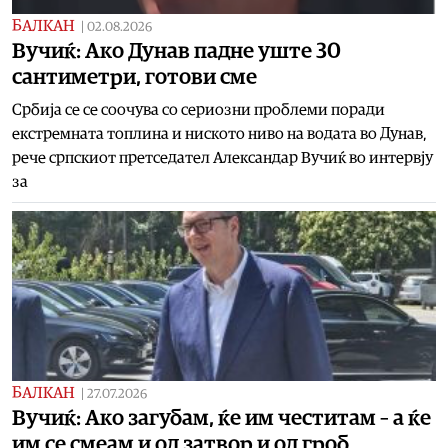
БАЛКАН
|
02.08.2026
Вучиќ: Ако Дунав падне уште 30
сантиметри, готови сме
Србија се се соочува со сериозни проблеми поради
екстремната топлина и ниското ниво на водата во Дунав,
рече српскиот претседател Александар Вучиќ во интервју
за
БАЛКАН
|
27.07.2026
Вучиќ: Ако загубам, ќе им честитам – а ќе
им се смеам и од затвор и од гроб