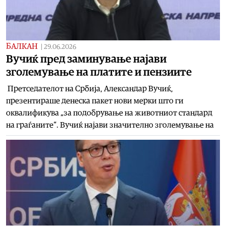
БАЛКАН
|
29.06.2026
Вучиќ пред заминување најави
зголемување на платите и пензиите
Претседателот на Србија, Александар Вучиќ,
презентираше денеска пакет нови мерки што ги
оквалификува „за подобрување на животниот стандард
на граѓаните“. Вучиќ најави значително зголемување на