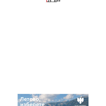
1
2
3
…
11
>>