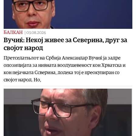
БАЛКАН
|
03.08.2026
Вучиќ: Некој живее за Северина, друг за
својот народ
Претседатњлот на Србија Александар Вучиќ ја задре
опозицијата за нивната воодушевеност кон Хрватска и
кон пејачката Ссверина, додека тој е преокупиран со
својот народ. Но,