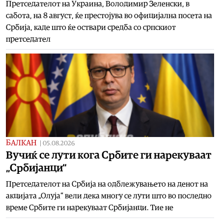
Претседателот на Украина, Володимир Зеленски, в
сабота, на 8 август, ќе престојува во официјална посета на
Србија, каде што ќе оствари средба со српскиот
претседател
БАЛКАН
|
05.08.2026
Вучиќ се лути кога Србите ги нарекуваат
„Србијанци“
Претседателот на Србија на одблежувањето на денот на
акцијата „Олуја“ вели дека многу се лути што во последно
време Србите ги нарекуваат Србијанци. Тие не