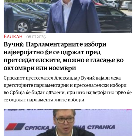
БАЛКАН
|
08.07.2026
Вучиќ: Парламентарните избори
најверојатно ќе се одржат пред
претседателските, можно е гласање во
октомври или ноември
Српскиот претседател Александар Вучиќ најави дека
претстојните парламентарни и претседателски избори
во Србија ќе бидат одвоени, при што најверојатно прво ќе
се одржат парламентарните избори.