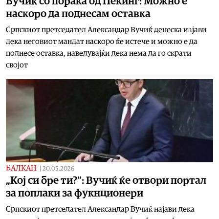
Вучиќ со порака од Пекинг: Можно е
наскоро да поднесам оставка
Српскиот претседател Александар Вучиќ денеска изјави
дека неговиот мандат наскоро ќе истече и можно е да
поднесе оставка, наведувајќи дека нема да го скрати
својот
БАЛКАН
|
20.05.2026
„Кој си бре ти?“: Вучиќ ќе отвори портал
за поплаки за фукнционери
Српскиот претседател Александар Вучиќ најави дека