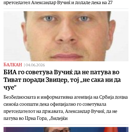
претседател Александар Вучиќ и додаде дека на 27
БАЛКАН
|
04.06.2026
БИА го советува Вучиќ да не патува во
Тиват поради Звицер, тој „не сака ни да
чуе“
Безбедносната и информативна агенција на Србија доцна
синоќа соопшти дека официјално го советувала
претседателот на државата, Александар Вучиќ, да не
патува во Црна Гора, „бидејќи