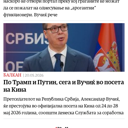
наскоро ќе отвори портал преку кој граѓаните ќе можат
да се пожалат на однесување на „арогантни“
функционери. Вучиќ рече
БАЛКАН
|
20.05.2026
По Трамп и Путин, сега и Вучиќ во посета
на Кина
Претседателот на Република Србија, Александар Вучиќ,
ќе престојува во официјална посета на Кина од 24 до 28
мај 2026 година, соопшти денеска Службата за соработка