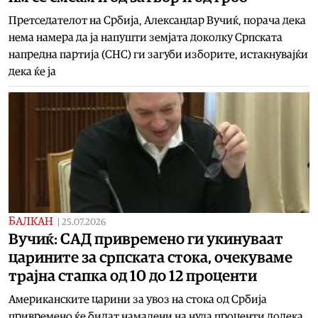
Претседателот на Србија, Александар Вучиќ, порача дека
нема намера да ја напушти земјата доколку Српската
напредна партија (СНС) ги загуби изборите, истакнувајќи
дека ќе ја
БАЛКАН
|
25.07.2026
Вучиќ: САД привремено ги укинуваат
царините за српската стока, очекуваме
трајна стапка од 10 до 12 проценти
Американските царини за увоз на стока од Србија
привремено ќе бидат намалени на нула проценти додека