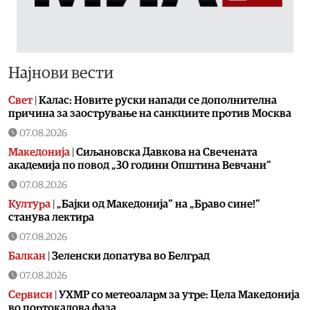
Најнови вести
Свет
|
Калас: Новите руски напади се дополнителна
причина за заострување на санкциите против Москва
07.08.2026
Македонија
|
Сиљановска Давкова на Свечената
академија по повод „30 години Општина Вевчани“
07.08.2026
Култура
|
„Бајки од Македонија“ на „Браво сине!“
станува лектира
07.08.2026
Балкан
|
Зеленски допатува во Белград
07.08.2026
Сервиси
|
УХМР со метеоаларм за утре: Цела Македонија
во портокалова фаза