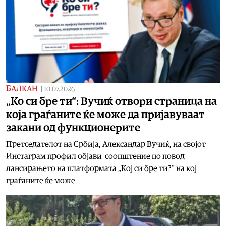
БАЛКАН
|
10.07.2026
„Ко си бре ти“: Вучиќ отвори страница на
која граѓаните ќе може да пријавуваат
закани од функционерите
Претседателот на Србија, Александар Вучиќ, на својот
Инстаграм профил објави соопштение по повод
лансирањето на платформата „Кој си бре ти?“ на кој
граѓаните ќе може