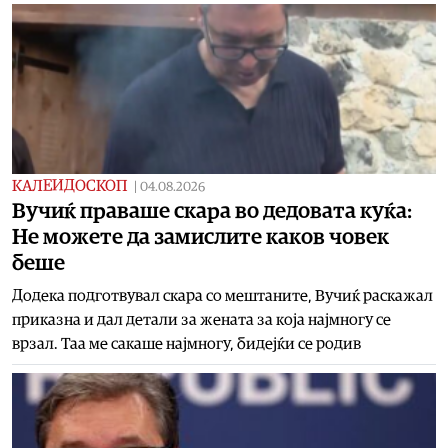
КАЛЕИДОСКОП
|
04.08.2026
Вучиќ праваше скара во дедовата куќа:
Не можете да замислите каков човек
беше
Додека подготвувал скара со мештаните, Вучиќ раскажал
приказна и дал детали за жената за која најмногу се
врзал. Таа ме сакаше најмногу, бидејќи се родив