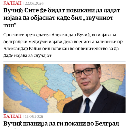
БАЛКАН
|
22.06.2026
Вучиќ: Сите ќе бидат повикани да дадат
изјава да објаснат каде бил „звучниот
топ“
Српскиот претседател Александар Вучиќ, во изјава за
белградски медиуми изјави дека воениот анализитичар
Александар Радиќ бил повикан во обвинителство за да
даде изјава за случајот
БАЛКАН
|
15.06.2026
Вучиќ планира да ги покани во Белград