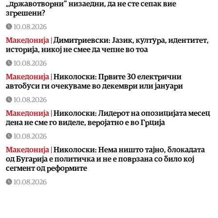
„државотворни“ низаедни, да не сте сепак вие
згрешени?
10.08.2026
Македонија
|
Димитриевски: Јазик, култура, идентитет,
историја, никој не смее да чепне во тоа
10.08.2026
Македонија
|
Николоски: Првите 30 електрични
автобуси ги очекуваме во декември или јануари
10.08.2026
Македонија
|
Николоски: Лидерот на опозицијата месец
дена не сме го виделе, веројатно е во Грција
10.08.2026
Македонија
|
Николоски: Нема ништо тајно, блокадата
од Бугарија е политичка и не е поврзана со било кој
сегмент од реформите
10.08.2026
Технологија
|
Задутре ќе има целосно помрачување на
сонцето, не пропуштајте