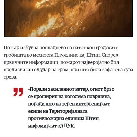
Пожар избувна попладнево на патот кон градските
гробишта во месноста Плуждино кај Штип. Според
првичните информации, пожарот најверојатно бил
предизвикан од удар на гром, при што била зафатена сува
трева.
-Поради засилениот ветер, огнот брзо
се проширил на поголема површина,
поради што на терен интервенираат
екипи на Територијалната
противпожарна единица Штип,
инфомираат од ЦУК.