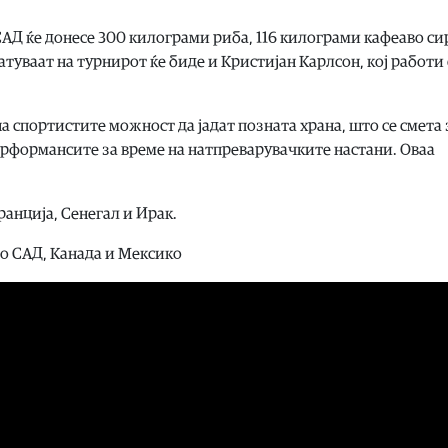
САД ќе донесе 300 килограми риба, 116 килограми кафеаво с
атуваат на турнирот ќе биде и Кристијан Карлсон, кој работи 
а спортистите можност да јадат позната храна, што се смета 
рформансите за време на натпреварувачките настани. Оваа
анција, Сенегал и Ирак.
во САД, Канада и Мексико