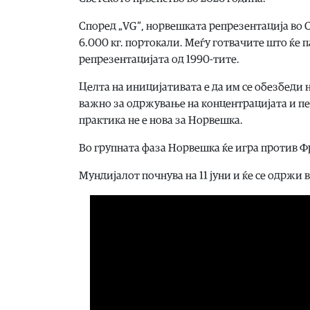
Според „VG“, норвешката репрезентација во 
6.000 кг. портокали. Меѓу готвачите што ќе п
репрезентацијата од 1990-тите.
Целта на иницијативата е да им се обезбеди н
важно за одржување на концентрацијата и пе
практика не е нова за Норвешка.
Во групната фаза Норвешка ќе игра против Фр
Мундијалот почнува на 11 јуни и ќе се одржи 