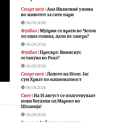
Спорт шоу
|
Aна Ивановиќ ужива
во животот за сите пари
06.08.2026
Фудбал
|
Мудрик се врати во Челзи
по една година, дали ќе заигра?
06.08.2026
Фудбал
|
Пресврт: Винисиус
останува во Реал?
06.08.2026
Спорт шоу
|
Дедото на Ноле: Јас
сум Хрват по националност
06.08.2026
Свет
|
На 15 август се подготвуваат
нови бегалци од Мароко во
Шпанија!
06.08.2026
Балкан
|
Албански знамиња
развиорени во европски Улцињ