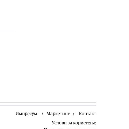
06.08.2026
Здравје
|
Леонид Индов: Ми даваа
само три проценти шанси да
преживеам, денес живеам со
полна брзина
06.08.2026
Свет
|
Унгарскиот парламент во
вторник го избира шефот на
државата, а кандидатот на Тиса сè
уште не е познат
06.08.2026
Билборд
|
Жештини, невремиња и
пожари: Сè поголем товар за
инфраструктурата
06.08.2026
Здравје
|
Како да спречите
уринарни инфекции за време на
Импресум
Маркетинг
Контакт
летните одмори?
06.08.2026
Услови за користење