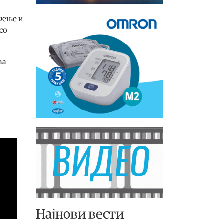
ирење и
со
за
Најнови вести