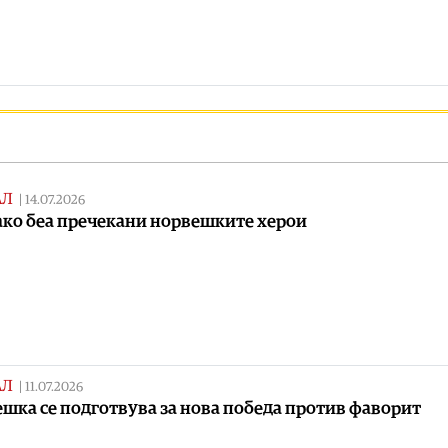
АЛ
|
14.07.2026
ако беа пречекани норвешките херои
АЛ
|
11.07.2026
шка се подготвува за нова победа против фаворит