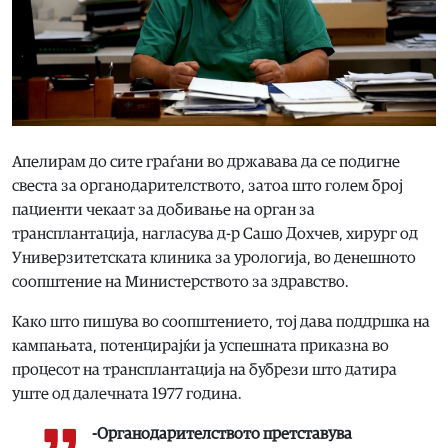
Апелирам до сите граѓани во државава да се подигне
свеста за органодарителството, затоа што голем број
пациенти чекаат за добивање на орган за
трансплантација, нагласува д-р Сашо Дохчев, хирург од
Универзитетската клиника за урологија, во денешното
соопштение на Министерството за здравство.
Како што пишува во соопштението, тој дава поддршка на
кампањата, потенцирајќи ја успешната приказна во
процесот на трансплантација на бубрези што датира
уште од далечната 1977 година.
-Органодарителството претставува