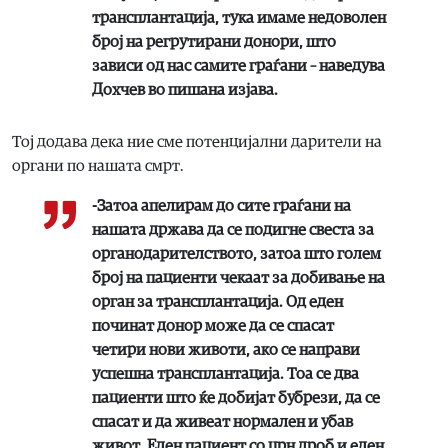
трансплантација, тука имаме недоволен
број на регрутирани донори, што
зависи од нас самите граѓани – наведува
Дохчев во пишана изјава.
Тој додава дека ние сме потенцијални дарители на
органи по нашата смрт.
-Затоа апелирам до сите граѓани на
нашата држава да се подигне свеста за
органодарителството, затоа што голем
број на пациенти чекаат за добивање на
орган за трансплантација. Од еден
починат донор може да се спасат
четири нови животи, ако се направи
успешна трансплантација. Тоа се два
пациенти што ќе добијат бубрези, да се
спасат и да живеат нормален и убав
живот. Еден пациент со црн дроб и еден