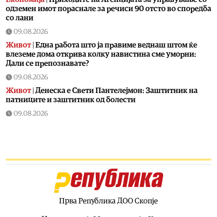
одземен имот пораснале за речиси 90 отсто во споредба
со лани
09.08.2026
Живот
|
Една работа што ја правиме веднаш штом ќе
влеземе дома открива колку навистина сме уморни:
Дали се препознавате?
09.08.2026
Живот
|
Денеска е Свети Пантелејмон: Заштитник на
патниците и заштитник од болести
09.08.2026
Свет
|
Јапонка уапсена поради откажување на повеќе од
2.000 нарачки од онлајн продавница за книги
09.08.2026
Македонија
|
Голема повелба на хуманизмот за
Архиепископот г.г. Стефан по повод 40-годишнината од
неговото замонашување
09.08.2026
Прва Република ДОО Скопје
Балкан
|
Сметководителка од Сплит со деценија крадела