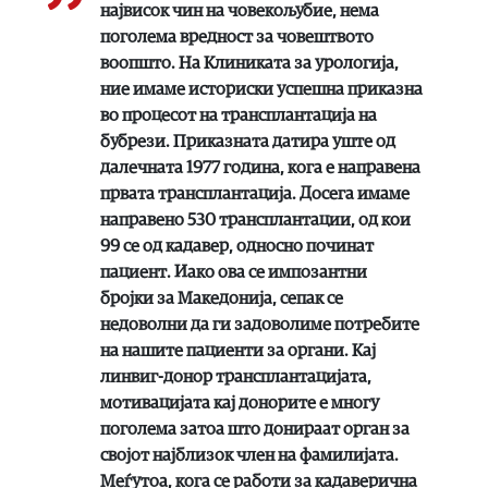
највисок чин на човекољубие, нема
поголема вредност за човештвото
воопшто. На Клиниката за урологија,
ние имаме историски успешна приказна
во процесот на трансплантација на
бубрези. Приказната датира уште од
далечната 1977 година, кога е направена
првата трансплантација. Досега имаме
направено 530 трансплантации, од кои
99 се од кадавер, односно починат
пациент. Иако ова се импозантни
бројки за Македонија, сепак се
недоволни да ги задоволиме потребите
на нашите пациенти за органи. Кај
линвиг-донор трансплантацијата,
мотивацијата кај донорите е многу
поголема затоа што донираат орган за
својот најблизок член на фамилијата.
Меѓутоа, кога се работи за кадаверична