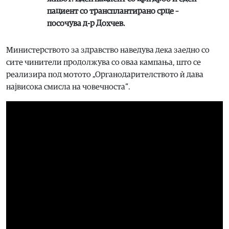
пациент со трансплантирано срце –
посочува д-р Дохчев.
Министерството за здравство наведува дека заедно со
сите чинители продолжува со оваа кампања, што се
реализира под мотото „Органодарителството ѝ дава
највисока смисла на човечноста“.