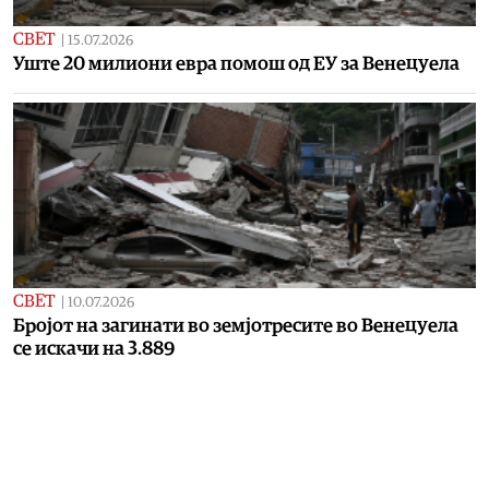
СВЕТ
|
15.07.2026
Уште 20 милиони евра помош од ЕУ за Венецуела
СВЕТ
|
10.07.2026
Бројот на загинати во земјотресите во Венецуела
се искачи на 3.889