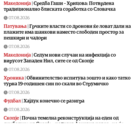
Македонија
|
Средба Гаши – Хрицова: Потврдена
традиционално блиската соработка со Словачка
07.08.2026
Патувања
|
Грчките власти со дронови ќе ловат дали на
плажите има шанкови наместо слободен простор за
пешкири и чадори
07.08.2026
Македонија
|
Седум нови случаи на инфекција со
вирусот Западен Нил, сите се од Скопје
07.08.2026
Хроника
|
Обвинителство испитува зошто и како татко
турна 19-годишен син по скали во Струмичко
07.08.2026
Фудбал
|
Хајдук конечно се разигра
07.08.2026
Скопје
|
Почна темелна реконструкција на еден од
симболите на Скопје – подната фонтана повторно ќе
блесне