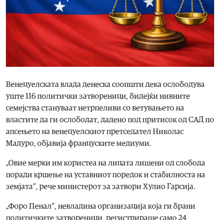
Венецуелската влада денеска соопшти дека ослободува
уште 116 политички затвореници, бидејќи нивните
семејства стануваат нетрпеливи со ветувањето на
властите да ги ослободат, дадено под притисок од САД по
апсењето на венецуелскиот претседател Николас
Мадуро, објавија француските медиуми.
„Овие мерки им користеа на лицата лишени од слобода
поради кршење на уставниот поредок и стабилноста на
земјата“, рече министерот за затвори Хулио Гарсија.
„Форо Пенал“, невладина организација која ги брани
политичките затвореници, регистрираше само 24