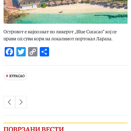
Островот е најпознат по ликерот „Blue Curacao“ кој се
прави од суви кори на локалниот портокал Лараха.
Facebook
Twitter
Copy
Share
Link
КУРАСАО
ПОВРЗАНИ ВЕСТИ