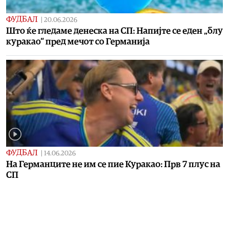
ФУДБАЛ
|
20.06.2026
Што ќе гледаме денеска на СП: Напијте се еден „блу
куракао“ пред мечот со Германија
ФУДБАЛ
|
14.06.2026
На Германците не им се пие Куракао: Прв 7 плус на
СП