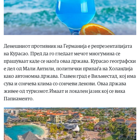
Денешниот противник на Германија е репрезентацијата
на Курасао. Пред да го гледаат мечот многумина се
прашуваат каде се наоѓа оваа држава. Курасао географски
е дел од Мали Антили, политички припаѓа на Холандија
како автономна држава. Главен град е Виљместад, кој има
сува и сончева клима со сончеви денови. Оваа држава
живее од туризмот.Имаат и локален јазик кој се вика
Папиаменто.