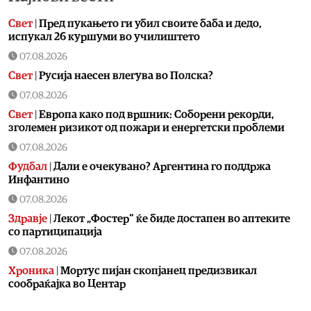
Свет
|
Пред пукањето ги убил своите баба и дедо,
испукал 26 куршуми во училиштето
07.08.2026
Свет
|
Русија наесен влегува во Полска?
07.08.2026
Свет
|
Европа како под вршник: Соборени рекорди,
зголемен ризикот од пожари и енергетски проблеми
07.08.2026
Фудбал
|
Дали е очекувано? Аргентина го поддржа
Инфантино
07.08.2026
Здравје
|
Лекот „Фостер“ ќе биде достапен во аптеките
со партиципација
07.08.2026
Хроника
|
Мортус пијан скопјанец предизвикал
сообраќајка во Центар
07.08.2026