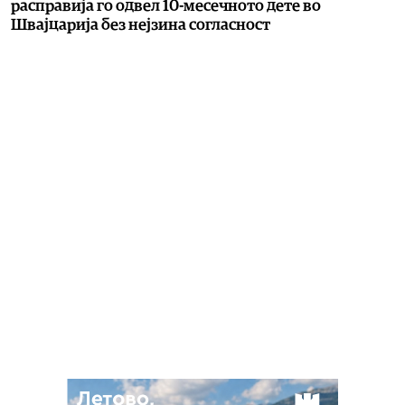
расправија го одвел 10-месечното дете во
Швајцарија без нејзина согласност