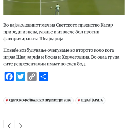
Во најздодевниот меч на Светското првенство Катар
приреди изненадување и извлече бод против
фаворизираната Швајцарија.
Повеќе возбудување очекуваме во второто коло кога
играа Швајцарија и Босна и Херцеговина. Во оваа група
сите репрезентации имаат по еден бод.
Facebook
Twitter
Copy
Share
Link
СВЕТСКО ФУДБАЛСКО ПРВЕНСТВО 2026
ШВАЈЦАРИЈА