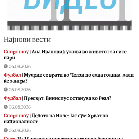
Најнови вести
Спорт шоу
|
Aна Ивановиќ ужива во животот за сите
пари
06.08.2026
Фудбал
|
Мудрик се врати во Челзи по една година, дали
ќе заигра?
06.08.2026
Фудбал
|
Пресврт: Винисиус останува во Реал?
06.08.2026
Спорт шоу
|
Дедото на Ноле: Јас сум Хрват по
националност
06.08.2026
Свет
|
На 15 август се подготвуваат нови бегалци од