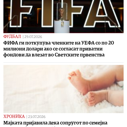
ФУДБАЛ
|
29.07.2026
ФИФА ги поткупува членките на УЕФА со по 20
милиони долари ако се согласат приватни
фондови да влезат во Светските првенства
ХРОНИКА
|
23.07.2026
Мајката пријавила дека сопругот по семејна