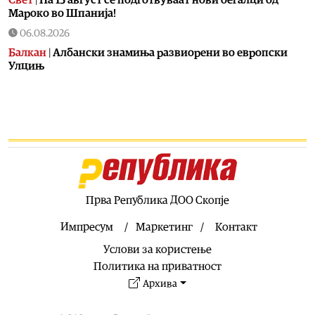
Мароко во Шпанија!
06.08.2026
Балкан
|
Албански знамиња развиорени во европски
Улцињ
06.08.2026
Балкан
|
Зеленски в сабота во официјална посета на
Србија, ќе се сретне со Вучиќ
06.08.2026
Македонија
|
Помалку првачиња, помалку иднина:
Демографската криза веќе стигна до училишните
клупи
Прва Република ДОО Скопје
06.08.2026
Балкан
|
Први случаи на западнонилска треска во
Импресум
Маркетинг
Контакт
Србија: Две постари лица во Белград хоспитализирани
Услови за користење
со невроинвазивна форма
Политика на приватност
06.08.2026
Архива
Сервиси
|
Вкупно 18 пожари на отворено денеска до 18
часот, два се активни