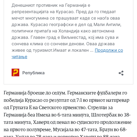
Германија броеше до седум. Германските фудбалери го
победија Курасао со резултат од 7:1 во првиот натпревар
од Групата Е на Светското првенство. Стрелци за
Германија беа Нмеха во 6-тата минута, Шлотербак во 38-
тата минута, Хаверц од пенал во судиското продолжение
на првото полувреме, Мусијала во 47-тата, Браун во 68-