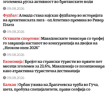
зголемена руска активност во британските води
09.08.2026
Фудбал
|
Алмада стана најскап фудбалер во историјата
на аргентинската лига – од Атлетико премина во Ривер
Плата
09.08.2026
Останати спортови
|
Македонските тенисери со трофеј
го завршија настапот во конкуренција на двојки на
„Неоком опен 2026“
09.08.2026
Економија
|
Бројот на странски туристи во првите пет
месеци зголемен за 23,6%, Македонија се позиционира
како атрактивна туристичка дестинација
09.08.2026
Балкан
|
Орбан ужива на Драгачевска труба во Гуча,
шета, пробува специјалитети, прави селфија со
присутните
09.08.2026
Македонија
|
СДСМ: Мицкоски ја жртвува водата на