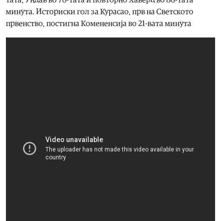
тата, Ундав во 78-тата и повторно Хаверц во 88-тата
минута. Историски гол за Курасао, прв на Светското
првенство, постигна Комененсија во 21-вата минута