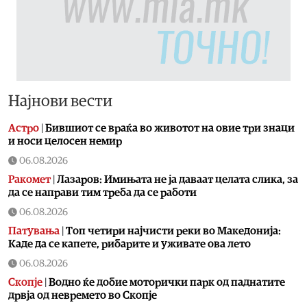
Најнови вести
Астро
|
Бившиот се враќа во животот на овие три знаци
и носи целосен немир
06.08.2026
Ракомет
|
Лазаров: Имињата не ја даваат целата слика, за
да се направи тим треба да се работи
06.08.2026
Патувања
|
Топ четири најчисти реки во Македонија:
Каде да се капете, рибарите и уживате ова лето
06.08.2026
Скопје
|
Водно ќе добие моторички парк од паднатите
дрвја од невремето во Скопје