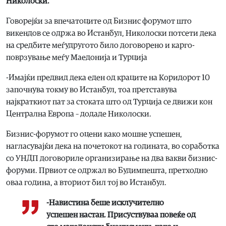
Николоски.
Говорејќи за впечатоците од Бизнис форумот што
викендов се одржа во Истанбул, Николоски потсети дека
на средбите меѓудругото било договорено и карго-
поврзување меѓу Маедонија и Турција
-Имајќи предвид дека еден од краците на Коридорот 10
започнува токму во Истанбул, тоа претставува
најкраткиот пат за стоката што од Турција се движи кон
Централна Европа – додаде Николоски.
Бизнис-форумот го оцени како мошне успешен,
нагласувајќи дека на почетокот на годината, во соработка
со УНДП договориле организирање на два вакви бизнис-
форуми. Првиот се одржал во Будимпешта, претходно
оваа година, а вториот бил тој во Истанбул.
-Навистина беше исклучително
успешен настан. Присуствуваа повеќе од