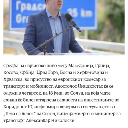
Средба на највисоко ниво меѓу Македонија, Грција,
Косово, Србија, Црна Гора, Босна и Херцеговина и
Хрватска, во присуство на европскиот комесар за
транспорт и мобилност, Апостолос Цицикостас ќе се
одржи в четврток, на 18 јуни, во Солун, на која уште
еднаш ќе биде потврдена важноста на инвестициите во
Коридорот 10, информира вечерва во гостувањето во
„Тема на денот“ на Сител, вицепремиерот и министер за
транспорт Александар Николоски.