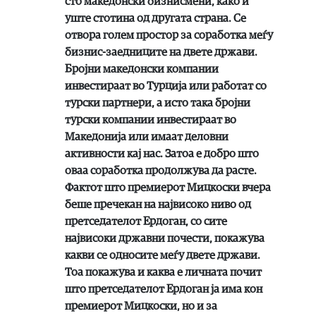
сто македонски бизнисмени, како и
уште стотина од другата страна. Се
отвора голем простор за соработка меѓу
бизнис-заедниците на двете држави.
Бројни македонски компании
инвестираат во Турција или работат со
турски партнери, а исто така бројни
турски компании инвестираат во
Македонија или имаат деловни
активности кај нас. Затоа е добро што
оваа соработка продолжува да расте.
Фактот што премиерот Мицкоски вчера
беше пречекан на највисоко ниво од
претседателот Ердоган, со сите
највисоки државни почести, покажува
какви се односите меѓу двете држави.
Тоа покажува и каква е личната почит
што претседателот Ердоган ја има кон
премиерот Мицкоски, но и за