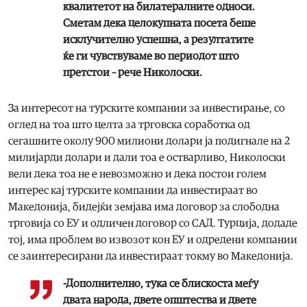
квалитетот на билатералните односи.
Сметам дека целокупната посета беше
исклучително успешна, а резултатите
ќе ги чувствуваме во периодот што
претстои – рече Николоски.
За интересот на турските компании за инвестирање, со
оглед на тоа што целта за трговска соработка од
сегашните околу 900 милиони долари ја подигнале на 2
милијарди долари и дали тоа е остварливо, Николоски
вели дека тоа не е невозможно и дека постои голем
интерес кај турските компании да инвестираат во
Македонија, бидејќи земјава има договор за слободна
трговија со ЕУ и одличен договор со САД. Турција, додаде
тој, има проблем во извозот кон ЕУ и одредени компании
се заинтересирани да инвестираат токму во Македонија.
-Дополнително, тука се блискоста меѓу
двата народа, двете општества и двете