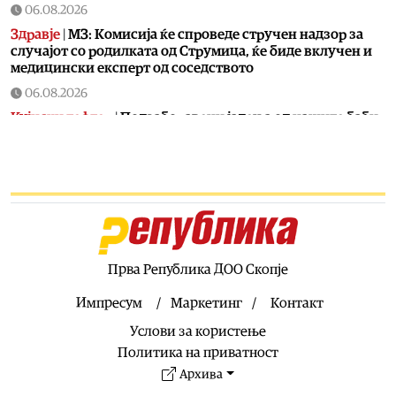
06.08.2026
Здравје
|
МЗ: Комисија ќе спроведе стручен надзор за
случајот со родилката од Струмица, ќе биде вклучен и
медицински експерт од соседството
06.08.2026
Кујнски тефтер
|
Подзаборавени јадења од нашите баби
(втор дел)
06.08.2026
Ракомет
|
Победа над Фарски острови на младите на
македонски ракометари на ЕП во Србија
06.08.2026
Хроника
|
Тешко повреден 16-годишник на мотор
Прва Република ДОО Скопје
06.08.2026
Свет
|
Ал Арабија: Иран и Оман ја усогласија рамката за
Импресум
Маркетинг
Контакт
отворање на Ормуската Теснина
Услови за користење
06.08.2026
Политика на приватност
Балкан
|
Грците спречиле во Нови Сад да се постави
Архива
споменик наречен „Мајка Македонија“