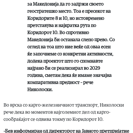
за Македонија да го задржи своето
геостратешко место. Тоа е пресекот на
Коридорите 8 и 10, но истовремено
претставува и најкратка рута по
Коридорот 10. Во спротивно
Македонија би останала слепо црево. Со
оглед на тоа што ние веќе од оваа есен
ќе започнеме со конкретни активности,
додека проектот што го спомнавте
најрано би се реализирал во 2029
година, сметам дека ќе имаме значајна
компаративна предност – рече
Николоски.
Во врска со карго-железничкиот транспорт, Николоски
рече дека во моментов најголемиот дел од карго-
сообраќајот се одвива токму по Коридорот 10.
-Бев информиран од директорот на Јавното претпријатие