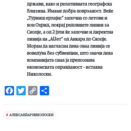
држави, како и релативната географска
близина. Имаме добра поврзаност. Веќе
„Туркиш ерлајнс“ започна со летови и
кон Охрид, покрај редовните линии за
Скопје, а од 2 јули ќе започне и директна
линија на „АЏет“ од Анкара до Скопје.
Морам да нагласам дека оваа линија се
воведува без субвенции, што значи дека
компанијата сама ја препознава
економската оправданост – истакна
Николоски.
Facebook
Twitter
Copy
Share
Link
AЛЕКСАНДАР НИКОЛОСКИ