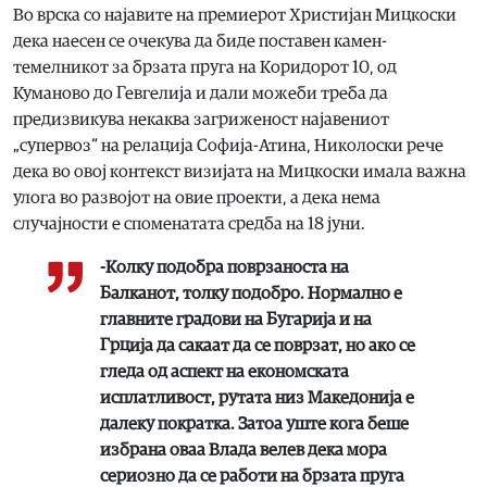
Во врска со најавите на премиерот Христијан Мицкоски
дека наесен се очекува да биде поставен камен-
темелникот за брзата пруга на Коридорот 10, од
Куманово до Гевгелија и дали можеби треба да
предизвикува некаква загриженост најавениот
„супервоз“ на релација Софија-Атина, Николоски рече
дека во овој контекст визијата на Мицкоски имала важна
улога во развојот на овие проекти, а дека нема
случајности е споменатата средба на 18 јуни.
-Колку подобра поврзаноста на
Балканот, толку подобро. Нормално е
главните градови на Бугарија и на
Грција да сакаат да се поврзат, но ако се
гледа од аспект на економската
исплатливост, рутата низ Македонија е
далеку пократка. Затоа уште кога беше
избрана оваа Влада велев дека мора
сериозно да се работи на брзата пруга