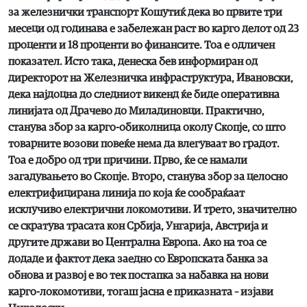
за железнички транспорт Кошутиќ дека во првите три
месеци од годинава е забележан раст во карго делот од 23
проценти и 18 проценти во финансите. Тоа е одличен
показател. Исто така, денеска бев информиран од
директорот на Железничка инфраструктура, Ивановски,
дека најдоцна до следниот викенд ќе биде оперативна
линијата од Драчево до Миладиновци. Практично,
станува збор за карго-обиколница околу Скопје, со што
товарните возови повеќе нема да влегуваат во градот.
Тоа е добро од три причини. Прво, ќе се намали
загадувањето во Скопје. Второ, станува збор за целосно
електрифицирана линија по која ќе сообраќаат
исклучиво електрични локомотиви. И трето, значително
се скратува трасата кон Србија, Унгарија, Австрија и
другите држави во Централна Европа. Ако на тоа се
додаде и фактот дека заедно со Европската банка за
обнова и развој е во тек постапка за набавка на нови
карго-локомотиви, тогаш јасна е приказната – изјави