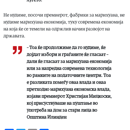
луѓето.
Не нудиме, посочи премиерот, фабрики за марихуана, не
нудиме марихуана економија, туку современа економија
на која ќе се темели на одржлив начин развојот на
државата.
– Тоа ќе продолжиме да го нудиме, ќе
дојдат избори и граѓаните ќе гласаат –
дали ќе гласаат за марихуана економија
или за напредна современа технологија
во рамките на податочните центри. Тоа
е разликата помеѓу оваа влада и онаа
претходно марихуана економска влада,
изјави премиерот Христијан Мицкоски,
кој присуствуваше на пуштање во
употреба на дом за стари лица во
Општина Илинден