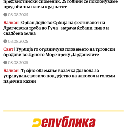
пред вистински споменик, 25 години се поклонуваме
пред обична плоча крај патот
08.08.2026
Балкан
|
Орбан дојде во Србија на фестивалот на
Драгчевска труба во Гуча – нарача ќебапи, пиво и
свадбена зелка
08.08.2026
Свет
|
Турција го ограничува пловењето на трговски
бродови во Црното Море преку Дарданелите
08.08.2026
Балкан
|
Трајно одземање возачка дозвола за
управување возило под дејство на алкохол и големи
парични казни
08.08.2026
Свет
|
Повеќе од 178.000 мигранти во последните
неколку месеци ја напуштија Јужна Африка
08.08.2026
Свет
|
Иран: Отворањето на Ормутскиот Теснец зависи
од САД