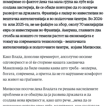
помириме со фактот дека таа мала група на луѓе која
создава хистерија, ќе се обиде повторно да го попречи
развојот на државата. Франција е лидер во инвестиции во
вештачка интелигенција и во податочни центри. Во 2024-
та или 2025-та, не ме фаќајте за збор, околу 70 милијарди
евра се инвестирани во Франција. Америка, главните два
столба на коишто го темели растот на економијата е
токму на современата технологија – вештачката
интелигенција и податочните центри, изјави Мицкоски.
Како Влада, дополни премиерот, апсолутно носиме
одговорност и сè ќе сториме нашата заедничка
Македонија да биде онаква каква што треба – модерна,
богата, современа, а притоа да не го нарушиме комфорот
на живот на граѓаните.
Мицкоски посочи дека Владата ги решава наследените
проблеми и се обидува да ја развива државата и да
создава нова вредност и, како што рече, „нема да се