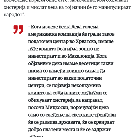
повлечеме поради овие луѓе, малкумина, кои создаваат
хистерија и мислат дека на тој начин ќе го манипулираат
народот“.
– Кога излезе веста дека голема
американска компанија ќе гради таков
податочен центар во Хрватска, имаше
луѓе коишто реагираа зошто не
инвестираат и во Македонија. Кога
објавивме дека имаме десетици такви
писма со намери коишто сакаат да
инвестираат во вакви податочни
центри, се појавија неколкумина
коишто на социјалните медиуми се
обидуваат хистерија да направат,
посочи Мицкоски, порачувајќи дека
само со следење на светските трендови
ќе се развива државата, ќе се креираат
добро платени места и ќе се задржат