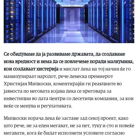
Се обидуваме да ја развиваме државата, да создаваме
нова вредност и нема да се повлечеме поради малкумина,
кои создаваат хистерија
и мислат дека на тој начин ќе го
манипулираат народот, рече денеска премиерот
Христијан Мицкоски, коментирајќи ги реакциите во
јавноста по неговата изјава дека се преговара за
инвестиции во дата центри со десетици компании, за кои
веќе се менува и регулативата.
Мицкоски порача дека ќе застане зад секој проект, како
што рече, не за еден мегават, не за пет, туку и сто и повеќе
мегавати, кога ќе бидат исполнети условите согласно