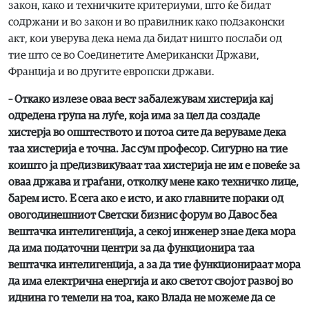
закон, како и техничките критериуми, што ќе бидат
содржани и во закон и во правилник како подзаконски
акт, кои уверува дека нема да бидат ништо послаби од
тие што се во Соединетите Американски Држави,
Франција и во другите европски држави.
– Откако излезе оваа вест забалежувам хистерија кај
одредена група на луѓе, која има за цел да создаде
хистерја во општеството и потоа сите да веруваме дека
таа хистерија е точна. Јас сум професор. Сигурно на тие
коишто ја предизвикуваат таа хистерија не им е повеќе за
оваа држава и граѓани, отколку мене како техничко лице,
барем исто. Е сега ако е исто, и ако главните пораки од
овогодинешниот Светски бизнис форум во Давос беа
вештачка интелигенција, а секој инженер знае дека мора
да има податочни центри за да функционира таа
вештачка интелигенција, а за да тие функционираат мора
да има електрична енергија и ако светот својот развој во
иднина го темели на тоа, како Влада не можеме да се